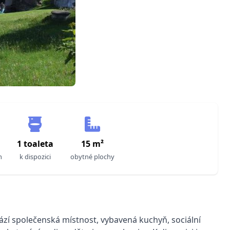
a
1 toaleta
15 m²
m
k dispozici
obytné plochy
ází společenská místnost, vybavená kuchyň, sociální