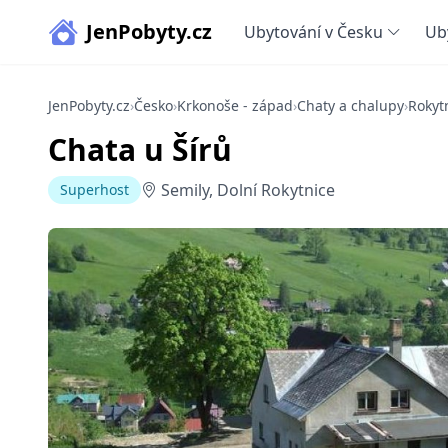
JenPobyty.cz
Ubytování v Česku
Ub
JenPobyty.cz
›
Česko
›
Krkonoše - západ
›
Chaty a chalupy
›
Rokyt
Chata u Šírů
Semily, Dolní Rokytnice
Superhost