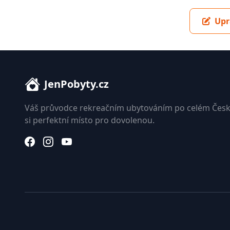
Upr
JenPobyty.cz
Váš průvodce rekreačním ubytováním po celém Česk
si perfektní místo pro dovolenou.