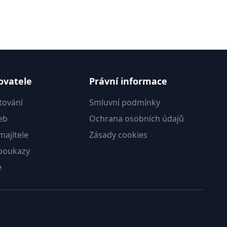
ovatele
Právní informace
tování
Smluvní podmínky
eb
Ochrana osobních údajů
ajitele
Zásady cookies
poukazy
e