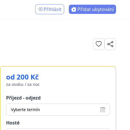
Přihlásit
Přidat ubytování
od 200 Kč
za osobu / za noc
Příjezd - odjezd
Vyberte termín
Hosté