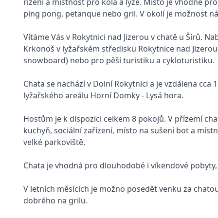
řízení a místnost pro kola a lyže. Místo je vhodné pro
ping pong, petanque nebo gril. V okolí je možnost ná
Vítáme Vás v Rokytnici nad Jizerou v chatě u Šírů. 
Krkonoš v lyžařském středisku Rokytnice nad Jizerou
snowboard) nebo pro pěší turistiku a cykloturistiku.
Chata se nachází v Dolní Rokytnici a je vzdálena cca
lyžařského areálu Horní Domky - Lysá hora.
Hostům je k dispozici celkem 8 pokojů. V přízemí ch
kuchyň, sociální zařízení, místo na sušení bot a místn
velké parkoviště.
Chata je vhodná pro dlouhodobé i víkendové pobyty, p
V letních měsících je možno posedět venku za chatou
dobrého na grilu.