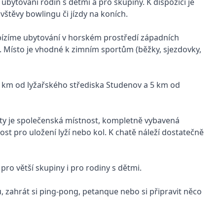
 ubytování rodin s dětmi a pro skupiny. K dispozici je
vštěvy bowlingu či jízdy na koních.
Nabízíme ubytování v horském prostředí západních
. Místo je vhodné k zimním sportům (běžky, sjezdovky,
 1 km od lyžařského střediska Studenov a 5 km od
aty je společenská místnost, kompletně vybavená
ost pro uložení lyží nebo kol. K chatě náleží dostatečně
ro větší skupiny i pro rodiny s dětmi.
, zahrát si ping-pong, petanque nebo si připravit něco