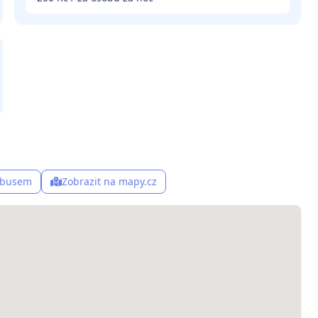
, busem
Zobrazit na mapy.cz