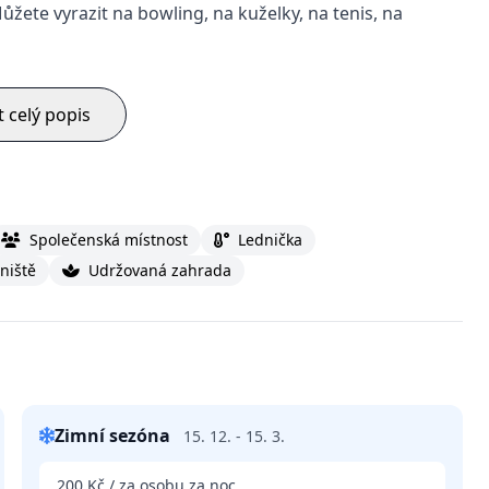
Můžete vyrazit na bowling, na kuželky, na tenis, na
t celý popis
Společenská místnost
Lednička
niště
Udržovaná zahrada
Zimní sezóna
15. 12. - 15. 3.
200 Kč / za osobu za noc