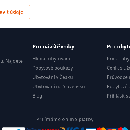
avit údaje
Pro návštěvníky
Pro ubyt
Hledat ubytování
Přidat uby
u. Najděte
Pobytové poukazy
Ceník služ
Ubytování v Česku
Průvodce m
Ubytování na Slovensku
Pobytové 
Blog
Přihlásit s
Přijímáme online platby