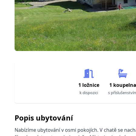
1 ložnice
1 koupeln
k dispozici
s příslušenství
Popis ubytování
Nabízíme ubytování v osmi pokojích. V chatě se nach