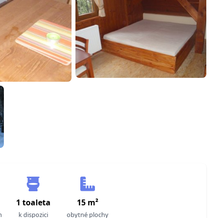
a
1 toaleta
15 m²
m
k dispozici
obytné plochy