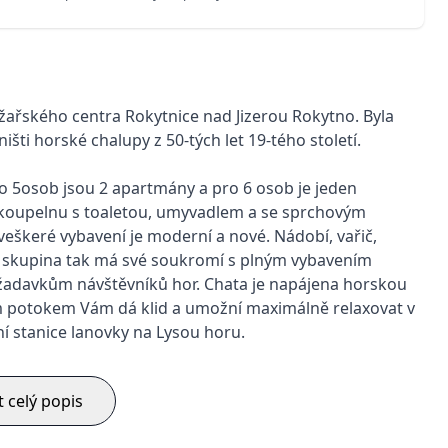
žařského centra Rokytnice nad Jizerou Rokytno. Byla
šti horské chalupy z 50-tých let 19-tého století.
o 5osob jsou 2 apartmány a pro 6 osob je jeden
koupelnu s toaletou, umyvadlem a se sprchovým
eškeré vybavení je moderní a nové. Nádobí, vařič,
či skupina tak má své soukromí s plným vybavením
adavkům návštěvníků hor. Chata je napájena horskou
m potokem Vám dá klid a umožní maximálně relaxovat v
ní stanice lanovky na Lysou horu.
t celý popis