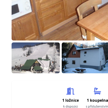
1 ložnice
1 koupeln
k dispozici
s příslušenství