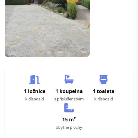
1 ložnice
1 koupelna
1 toaleta
k dispozici
s příslušenstvím
k dispozici
15 m²
obytné plochy