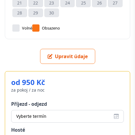
21
22
23
24
25
26
27
28
29
30
Volné
Obsazeno
Upravit údaje
od 950 Kč
za pokoj / za noc
Příjezd - odjezd
Vyberte termín
Hosté