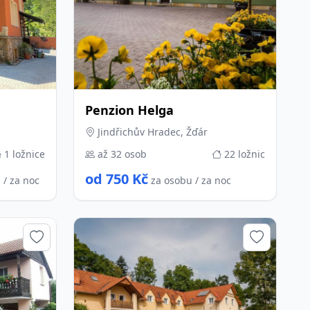
Penzion Helga
Jindřichův Hradec, Žďár
1 ložnice
až 32 osob
22 ložnic
od 750 Kč
 / za noc
za osobu / za noc