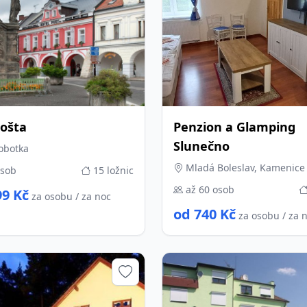
Pošta
Penzion a Glamping
Slunečno
Sobotka
Mladá Boleslav, Kamenice
osob
15 ložnic
až 60 osob
99 Kč
za osobu / za noc
od 740 Kč
za osobu / za 