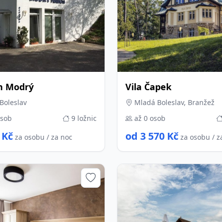
n Modrý
Vila Čapek
Boleslav
Mladá Boleslav, Branžež
osob
9 ložnic
až 0 osob
 Kč
od 3 570 Kč
za osobu / za noc
za osobu / z