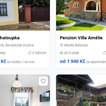
chaloupka
Penzion Villa Amélie
k, Benátecká Vrutice
Mladá Boleslav
soby
2 ložnice
až 0 osob
 Kč
od 1 940 Kč
za osobu / za noc
za apartmán