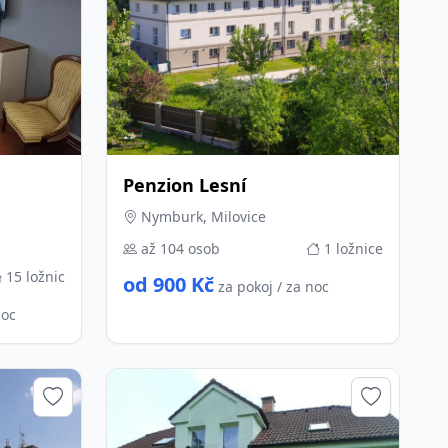
Penzion Lesní
Nymburk, Milovice
až 104 osob
1 ložnice
15 ložnic
od 900 Kč
za pokoj / za noc
noc