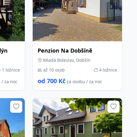
lýn
Penzion Na Dobšíně
Mladá Boleslav, Dobšín
1 ložnice
až 10 osob
4 ložnice
od 700 Kč
 / za noc
za osobu / za noc