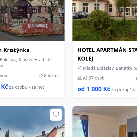
n Kristýnka
HOTEL APARTMÁN ST
KOLEJ
oleslav, Klášter Hradiště
ou
Mladá Boleslav, Benátky n
osob
8 ložnic
až 37 osob
 Kč
za osobu / za noc
od 1 000 Kč
za pokoj / z