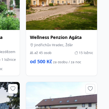
la
Wellness Penzion Agáta
Jindřichův Hradec, Žďár
 Bezdězem
až 45 osob
15 ložnic
1 ložnice
od 500 Kč
za osobu / za noc
oc