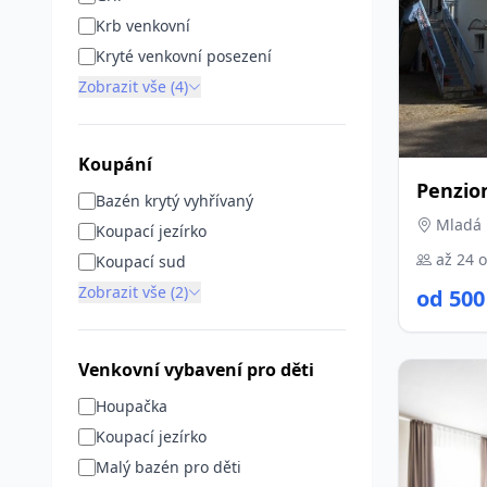
Krb venkovní
Kryté venkovní posezení
Zobrazit vše (4)
Koupání
Penzio
Bazén krytý vyhřívaný
Mladá 
Koupací jezírko
až 24 
Koupací sud
Zobrazit vše (2)
od 500
Venkovní vybavení pro děti
Houpačka
Koupací jezírko
Malý bazén pro děti