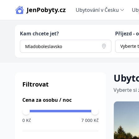
JenPobyty.cz
Ubytování v Česku
Ub
Kam chcete jet?
Příjezd - 
Vyberte 
Ubyt
Filtrovat
Vyberte si
Cena za osobu / noc
0 Kč
7 000 Kč