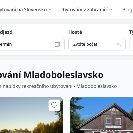
ytování na Slovensku
Ubytování v zahraničí
Blog
odjezd
Hosté
T
termín
Zvolte počet
ování Mladoboleslavsko
 z nabídky rekreačního ubytování - Mladoboleslavsko