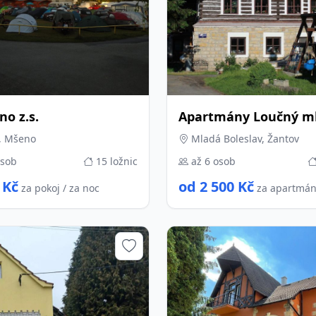
o z.s.
Apartmány Loučný m
, Mšeno
Mladá Boleslav, Žantov
osob
15 ložnic
až 6 osob
 Kč
od 2 500 Kč
za pokoj / za noc
za apartmán