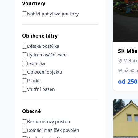
Vouchery
Nabízí pobytové poukazy
Oblíbené filtry
Dětská postýlka
SK Mšen
Hydromasážní vana
Mělník
Lednička
až 50 
Oplocení objektu
od 250
Pračka
Vnitřní bazén
Obecné
Bezbariérový přístup
Domácí mazlíček povolen