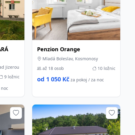
ARÁ
Penzion Orange
Mladá Boleslav, Kosmonosy
ad Jizerou
až 18 osob
10 ložnic
9 ložnic
od 1 050 Kč
za pokoj / za noc
a noc