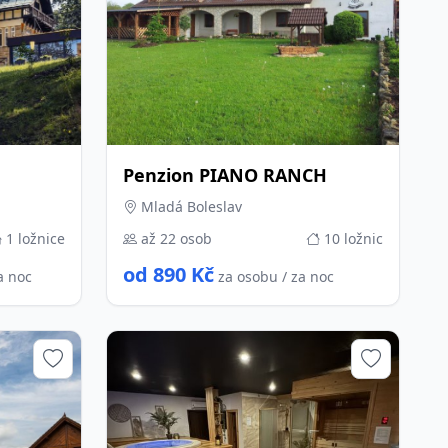
Penzion PIANO RANCH
Mladá Boleslav
1 ložnice
až 22 osob
10 ložnic
od 890 Kč
a noc
za osobu / za noc