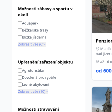
Možnosti zábavy a sportu v
okolí
Aquapark
Běžkařské trasy
Blízká jízdárna
Penzio
Zobrazit vše (6)
Mladá B
nad Jizer
Upřesnění zařazení objektu
až 16 
od 600
Agroturistika
Dovolená pro rybáře
Levné ubytování
Zobrazit vše (10)
Možnosti stravování