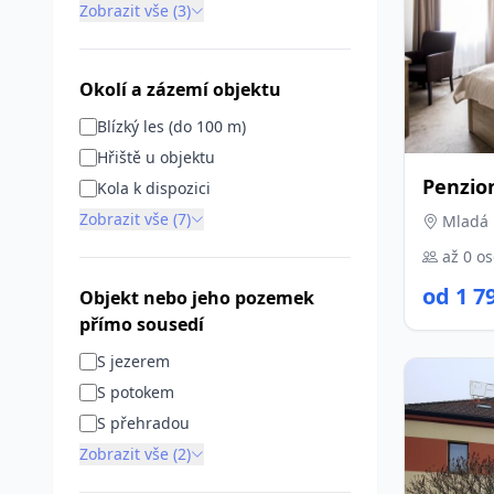
Zobrazit vše (3)
Okolí a zázemí objektu
Blízký les (do 100 m)
Hřiště u objektu
Penzion
Kola k dispozici
Zobrazit vše (7)
Mladá B
až 0 o
od 1 7
Objekt nebo jeho pozemek
přímo sousedí
S jezerem
S potokem
S přehradou
Zobrazit vše (2)