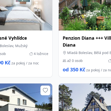
sné Vyhlídce
Penzion Diana +++ Vil
Diana
Boleslav, Mužský
Mladá Boleslav, Bělá pod
osob
4 ložnice
až 0 osob
90 Kč
za pokoj / za noc
od 350 Kč
za pokoj / za n