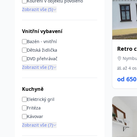
Kouření v objektu povoleno
Zobrazit vše (5)
Vnitřní vybavení
Bazén - vnitřní
Retro 
Dětská židlička
Nymbur
DVD přehrávač
Zobrazit vše (7)
až 4 o
od 650
Kuchyně
Elektrický gril
Fritéza
Kávovar
Zobrazit vše (7)