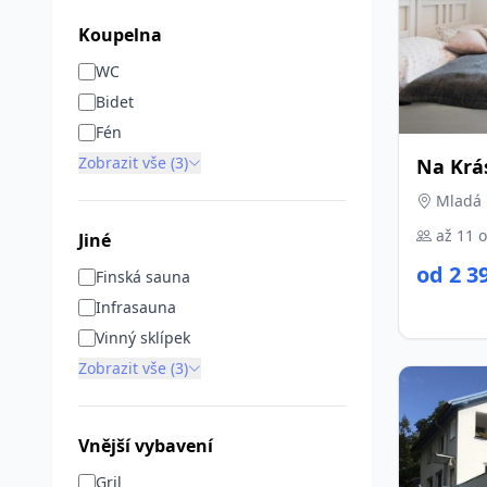
Koupelna
WC
Bidet
Fén
Zobrazit vše (3)
Na Krá
Mladá 
až 11 
Jiné
od 2 3
Finská sauna
Infrasauna
Vinný sklípek
Zobrazit vše (3)
Vnější vybavení
Gril