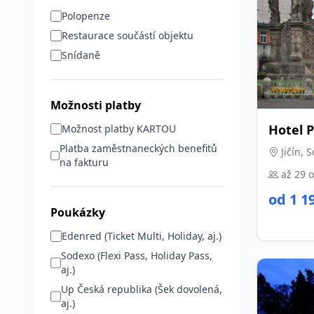
Polopenze
Restaurace součástí objektu
Snídaně
Možnosti platby
Hotel 
Možnost platby KARTOU
Platba zaměstnaneckých benefitů
Jičín, 
na fakturu
až 29 
od 1 1
Poukázky
Edenred (Ticket Multi, Holiday, aj.)
Sodexo (Flexi Pass, Holiday Pass,
aj.)
Up Česká republika (Šek dovolená,
aj.)