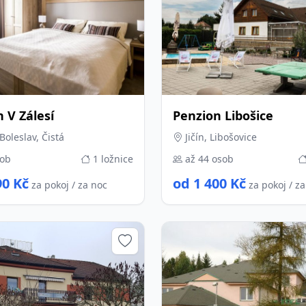
 V Zálesí
Penzion Libošice
oleslav, Čistá
Jičín, Libošovice
sob
1 ložnice
až 44 osob
90 Kč
od 1 400 Kč
za pokoj / za noc
za pokoj / z