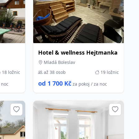
Hotel & wellness Hejtmanka
Mladá Boleslav
18 ložnic
až 38 osob
19 ložnic
od 1 700 Kč
a noc
za pokoj / za noc