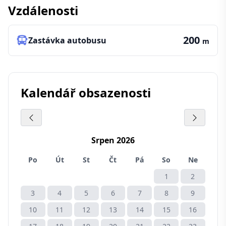
Vzdálenosti
200
Zastávka autobusu
m
Kalendář obsazenosti
Srpen 2026
Po
Út
St
Čt
Pá
So
Ne
1
2
3
4
5
6
7
8
9
10
11
12
13
14
15
16