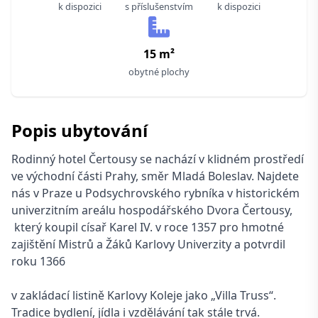
k dispozici
s příslušenstvím
k dispozici
15 m²
obytné plochy
Popis ubytování
Rodinný hotel Čertousy se nachází v klidném prostředí
ve východní části Prahy, směr Mladá Boleslav. Najdete
nás v Praze u Podsychrovského rybníka v historickém
univerzitním areálu hospodářského Dvora Čertousy,
který koupil císař Karel IV. v roce 1357 pro hmotné
zajištění Mistrů a Žáků Karlovy Univerzity a potvrdil
roku 1366
v zakládací listině Karlovy Koleje jako „Villa Truss“.
Tradice bydlení, jídla i vzdělávání tak stále trvá.