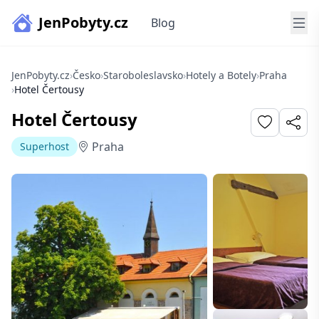
JenPobyty.cz
Blog
JenPobyty.cz
›
Česko
›
Staroboleslavsko
›
Hotely a Botely
›
Praha
›
Hotel Čertousy
Hotel Čertousy
Praha
Superhost