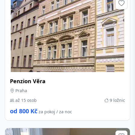
Penzion Věra
Praha
až 15 osob
9 ložnic
od 800 Kč
za pokoj / za noc