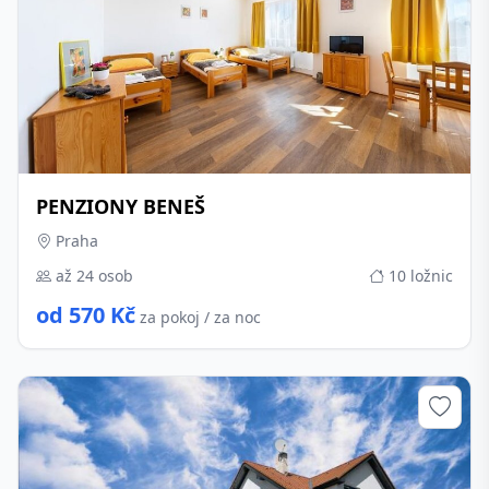
PENZIONY BENEŠ
Praha
až 24 osob
10 ložnic
od 570 Kč
za pokoj / za noc