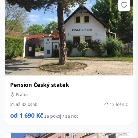
Pension Český statek
Praha
až 32 osob
13 ložnic
od 1 690 Kč
za pokoj / za noc