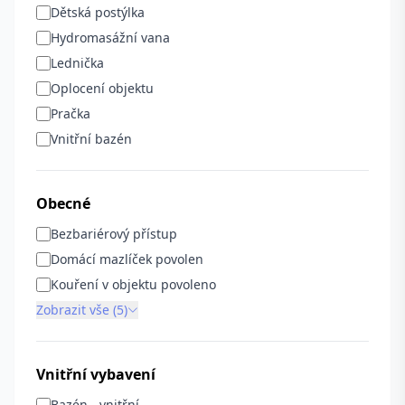
Dětská postýlka
Hydromasážní vana
Lednička
Oplocení objektu
Pračka
Vnitřní bazén
Obecné
Bezbariérový přístup
Domácí mazlíček povolen
Kouření v objektu povoleno
Zobrazit vše (5)
Vnitřní vybavení
Bazén - vnitřní