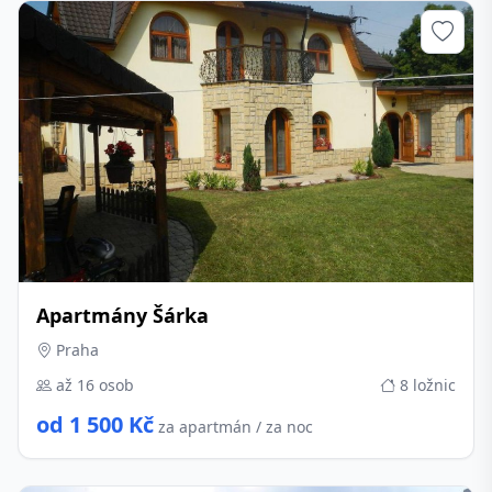
Apartmány Šárka
Praha
až 16 osob
8 ložnic
od 1 500 Kč
za apartmán / za noc