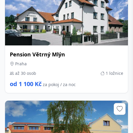
Pension Větrný Mlýn
Praha
až 30 osob
1 ložnice
od 1 100 Kč
za pokoj / za noc