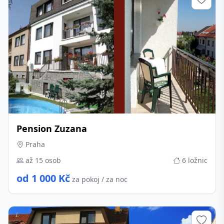
Pension Zuzana
Praha
až 15 osob
6 ložnic
od 1 000 Kč
za pokoj / za noc