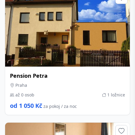
Pension Petra
Praha
až 0 osob
1 ložnice
od 1 050 Kč
za pokoj / za noc