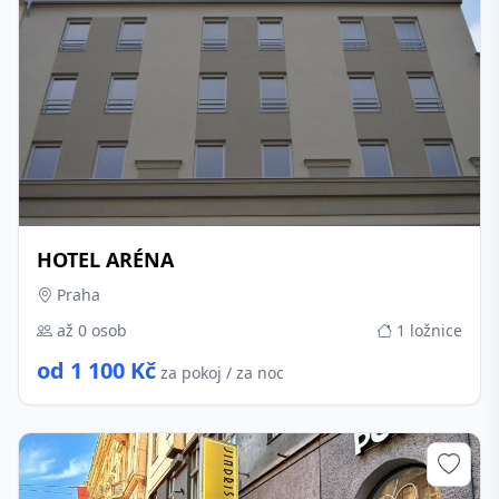
HOTEL ARÉNA
Praha
až 0 osob
1 ložnice
od 1 100 Kč
za pokoj / za noc