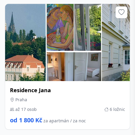
Residence Jana
Praha
až 17 osob
6 ložnic
od 1 800 Kč
za apartmán / za noc