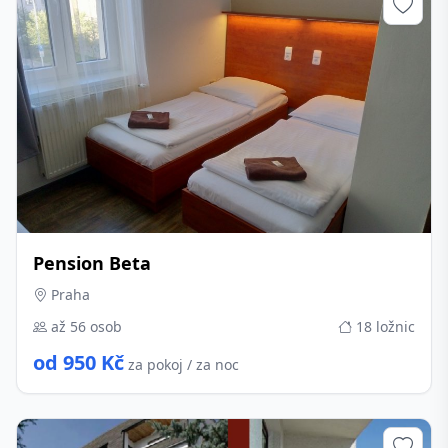
Pension Beta
Praha
až 56 osob
18 ložnic
od 950 Kč
za pokoj / za noc