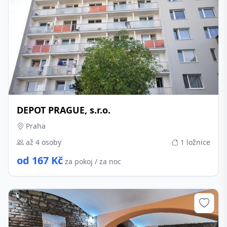
DEPOT PRAGUE, s.r.o.
Praha
až 4 osoby
1 ložnice
od 167 Kč
za pokoj / za noc