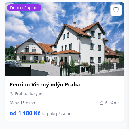
Doporučujeme
Penzion Větrný mlýn Praha
Praha, Ruzyně
až 15 osob
6 ložnic
od 1 100 Kč
za pokoj / za noc