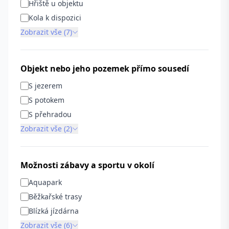
Hřiště u objektu
Kola k dispozici
Zobrazit vše (7)
Objekt nebo jeho pozemek přímo sousedí
S jezerem
S potokem
S přehradou
Zobrazit vše (2)
Možnosti zábavy a sportu v okolí
Aquapark
Běžkařské trasy
Blízká jízdárna
Zobrazit vše (6)