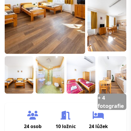
+ 4
fotografie
24 osob
10 ložnic
24 lůžek