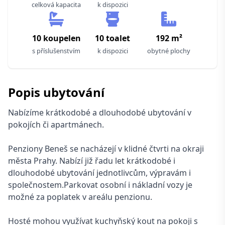
celková kapacita
k dispozici
10 koupelen
10 toalet
192 m²
s příslušenstvím
k dispozici
obytné plochy
Popis ubytování
Nabízíme krátkodobé a dlouhodobé ubytování v
pokojích či apartmánech.
Penziony Beneš se nacházejí v klidné čtvrti na okraji
města Prahy. Nabízí již řadu let krátkodobé i
dlouhodobé ubytování jednotlivcům, výpravám i
společnostem.Parkovat osobní i nákladní vozy je
možné za poplatek v areálu penzionu.
Hosté mohou využívat kuchyňský kout na pokoji s