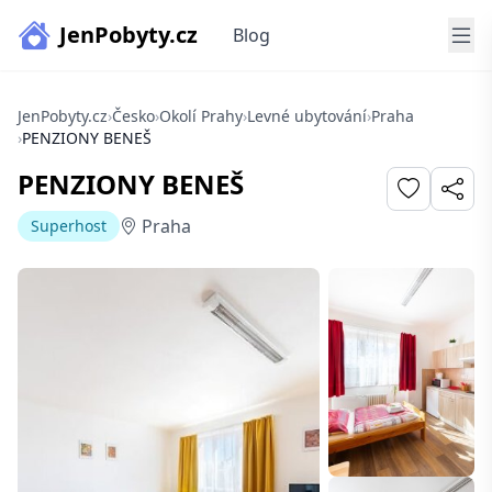
JenPobyty.cz
Blog
JenPobyty.cz
›
Česko
›
Okolí Prahy
›
Levné ubytování
›
Praha
›
PENZIONY BENEŠ
PENZIONY BENEŠ
Praha
Superhost