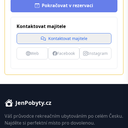
Pokračovat v rezervaci
Kontaktovat majitele
Kontaktovat majitele
Web
Facebook
Instagram
JenPobyty.cz
Váš průvodce rekreačním ubytováním po celém Česku.
Najděte si perfektní místo pro dovolenou.