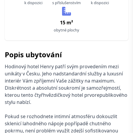
k dispozici
s příslušenstvím
k dispozici
15 m²
obytné plochy
Popis ubytování
Hodinový hotel Henry patří svým provedením mezi
unikáty v Česku. Jeho nadstandardní služby a luxusní
interiér Vám zpříjemní Vaše zážitky na maximum.
Diskrétnost a absolutní soukromí je samozřejmostí,
kterou tento čtyřhvězdičkový hotel prvorepublikového
stylu nabízí.
Pokud se rozhodnete intimní atmosféru dokouzlit
sklenicí lahodného nápoje popřípadě chutného
pokrmu, není problém využít zdejší sofistikovanou