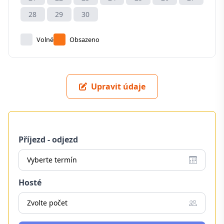
28
29
30
Volné
Obsazeno
Upravit údaje
Příjezd - odjezd
Vyberte termín
Hosté
Zvolte počet