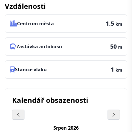
Vzdálenosti
1.5
Centrum města
km
50
Zastávka autobusu
m
1
Stanice vlaku
km
Kalendář obsazenosti
Srpen 2026