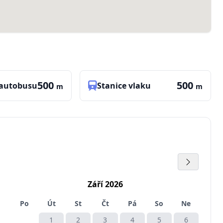
500
500
 autobusu
Stanice vlaku
m
m
Září 2026
Po
Út
St
Čt
Pá
So
Ne
1
2
3
4
5
6