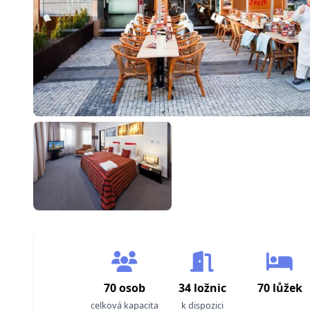
70 osob
34 ložnic
70 lůžek
celková kapacita
k dispozici