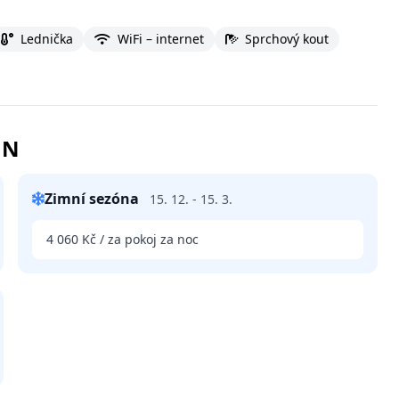
Lednička
WiFi – internet
Sprchový kout
NN
Zimní sezóna
15. 12. - 15. 3.
4 060 Kč / za pokoj za noc