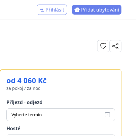
Přihlásit
Přidat ubytování
od 4 060 Kč
za pokoj / za noc
Příjezd - odjezd
Vyberte termín
Hosté