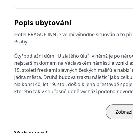
Popis ubytování
Hotel PRAGUE INN je velmi výhodně situován a to p
Prahy.
Čtyřpodlažní dům "U zlatého úlu", v němž je po náro
nejstarším domem na Václavském náměstí a vznikl asi 
15. století freskami slavných českých malířů a nabízí
jádra města. Druhá budova traktu náležící jako celk
Na konci 40. let 19. stol. došlo k jeho přestavbě spo
kterého tak v současné době vychází podoba novodo
Zobrazi