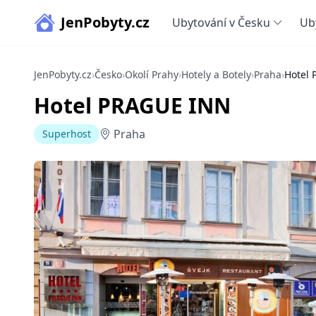
JenPobyty.cz
Ubytování v Česku
Ub
JenPobyty.cz
›
Česko
›
Okolí Prahy
›
Hotely a Botely
›
Praha
›
Hotel
Hotel PRAGUE INN
Praha
Superhost