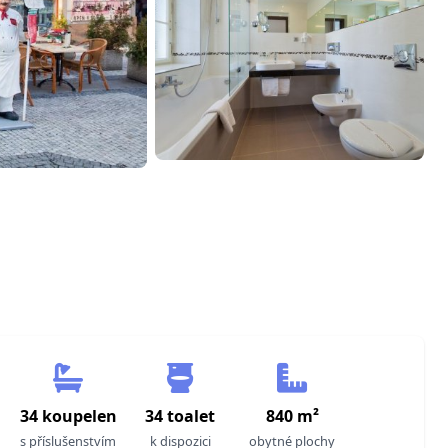
34 koupelen
34 toalet
840 m²
s příslušenstvím
k dispozici
obytné plochy