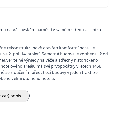
římo na Václavském náměstí v samém středu a centru
čné rekonstrukci nově otevřen komfortní hotel, je
ve 2. pol. 14. století. Samotná budova je zdobena již od
 neuvěřitelné výhledy na věže a střechy historického
u hotelového areálu má své prvopočátky v letech 1458.
jené se sloučením předchozí budovy v jeden trakt, ze
bého velmi útulného hotelu.
t celý popis