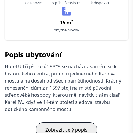
k dispozici
s příslušenstvím
k dispozici
15 m²
obytné plochy
Popis ubytování
Hotel U tří pštrosů" **** se nachází v samém srdci
historického centra, přímo u jedinečného Karlova
mostu a na dosah od všech pamětihodností. Krásný
renesanční dům z r. 1597 stojí na místě původní
středověké hospody, kterou měl navštívit sám císař
Karel IV., když ve 14-tém století sledoval stavbu
gotického kamenného mostu.
Zobrazit celý popis