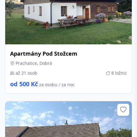
Apartmány Pod Stožcem
Prachatice, Dobrá
až 21 osob
8 ložnic
od 500 Kč
za osobu / za noc