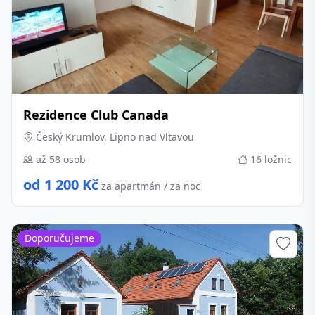
Rezidence Club Canada
Český Krumlov, Lipno nad Vltavou
až 58 osob
16 ložnic
od 1 200 Kč
za apartmán / za noc
Doporučujeme