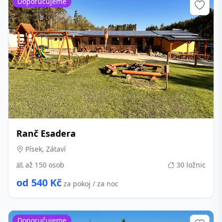
Doporučujeme
Ranč Esadera
Písek, Zátaví
až 150 osob
30 ložnic
od 540 Kč
za pokoj / za noc
Doporučujeme