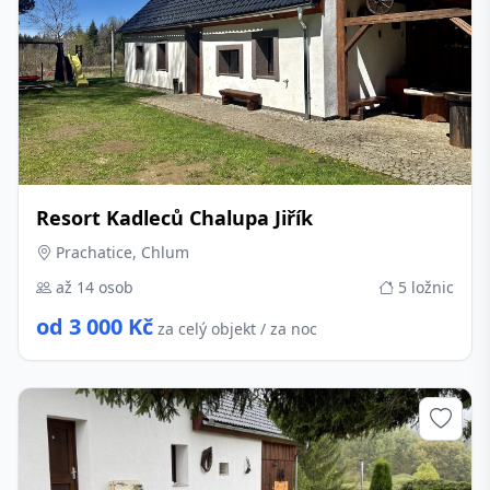
Resort Kadleců Chalupa Jiřík
Prachatice, Chlum
až 14 osob
5 ložnic
od 3 000 Kč
za celý objekt / za noc