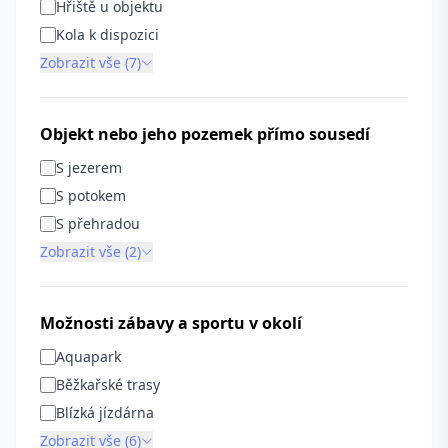
Hřiště u objektu
Kola k dispozici
Zobrazit vše (7)
Objekt nebo jeho pozemek přímo sousedí
S jezerem
S potokem
S přehradou
Zobrazit vše (2)
Možnosti zábavy a sportu v okolí
Aquapark
Běžkařské trasy
Blízká jízdárna
Zobrazit vše (6)