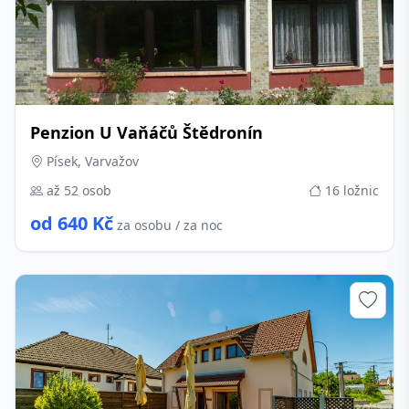
Penzion U Vaňáčů Štědronín
Písek, Varvažov
až 52 osob
16 ložnic
od 640 Kč
za osobu / za noc