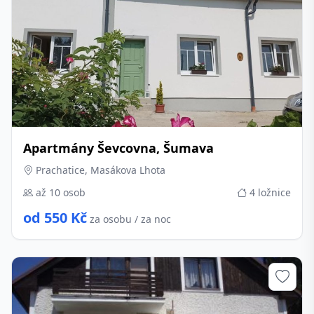
Apartmány Ševcovna, Šumava
Prachatice, Masákova Lhota
až 10 osob
4 ložnice
od 550 Kč
za osobu / za noc