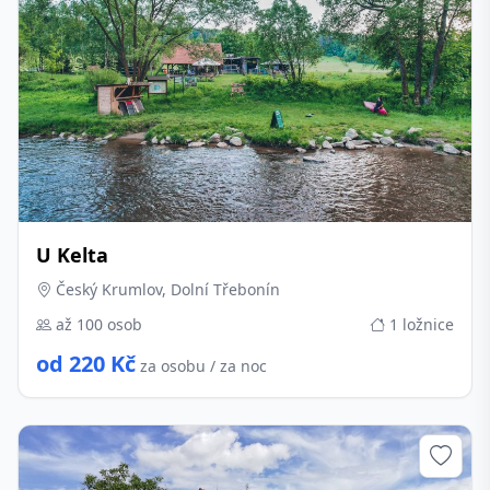
U Kelta
Český Krumlov, Dolní Třebonín
až 100 osob
1 ložnice
od 220 Kč
za osobu / za noc