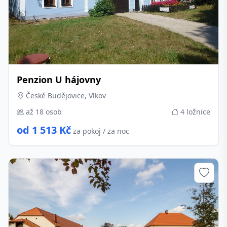
Penzion U hájovny
České Budějovice, Vlkov
až 18 osob
4 ložnice
od 1 513 Kč
za pokoj / za noc