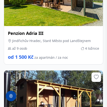
Penzion Adria III
Jindřichův Hradec, Staré Město pod Landštejnem
až 9 osob
4 ložnice
od 1 500 Kč
za apartmán / za noc