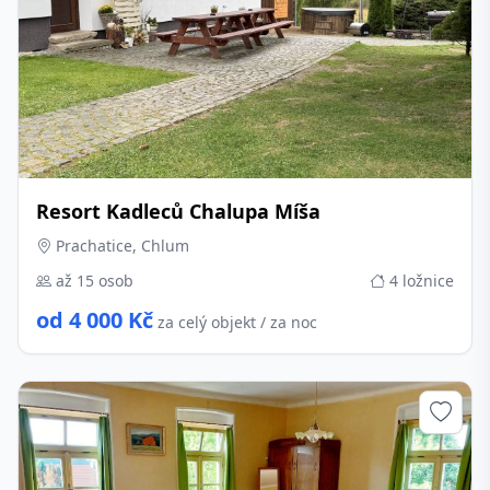
Resort Kadleců Chalupa Míša
Prachatice, Chlum
až 15 osob
4 ložnice
od 4 000 Kč
za celý objekt / za noc