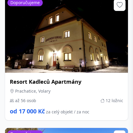
Doporučujeme
Resort Kadleců Apartmány
Prachatice, Volary
až 56 osob
12 ložnic
od 17 000 Kč
za celý objekt / za noc