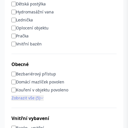
Dětská postýlka
Hydromasážní vana
Lednička
Oplocení objektu
Pračka
Vnitřní bazén
Obecné
Bezbariérový přístup
Domácí mazlíček povolen
Kouření v objektu povoleno
Zobrazit vše (5)
Vnitřní vybavení
Bazén - vnitřní