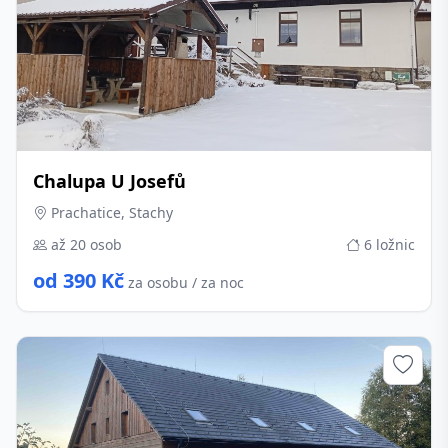
Chalupa U Josefů
Prachatice, Stachy
až 20 osob
6 ložnic
od 390 Kč
za osobu / za noc