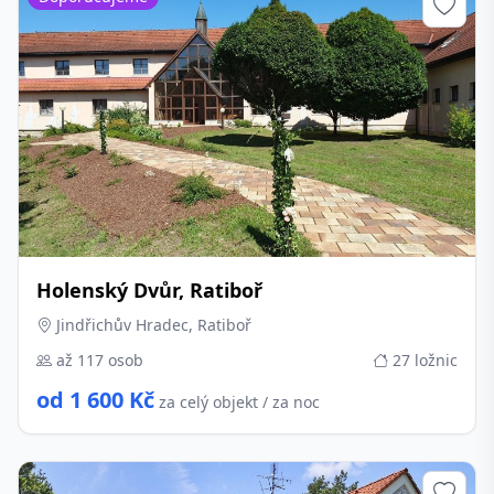
Holenský Dvůr, Ratiboř
Jindřichův Hradec, Ratiboř
až 117 osob
27 ložnic
od 1 600 Kč
za celý objekt / za noc