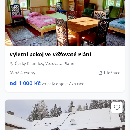
Výletní pokoj ve Věžovaté Pláni
Český Krumlov, Věžovatá Pláně
až 4 osoby
1 ložnice
od 1 000 Kč
za celý objekt / za noc