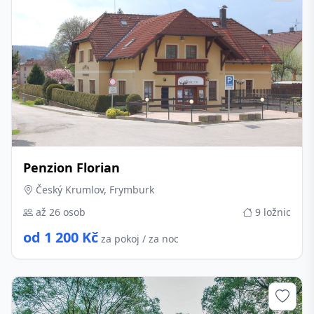
Penzion Florian
Český Krumlov, Frymburk
až 26 osob
9 ložnic
od 1 200 Kč
za pokoj / za noc