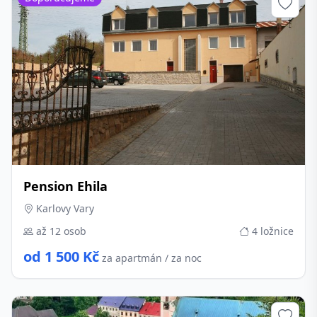
Pension Ehila
Karlovy Vary
až 12 osob
4 ložnice
od 1 500 Kč
za apartmán / za noc