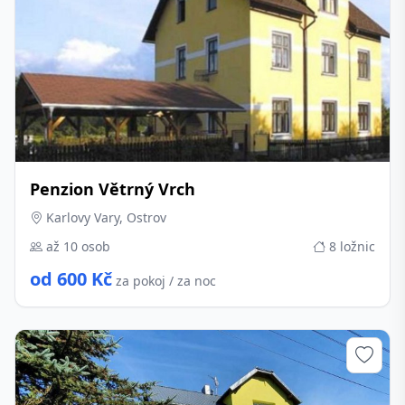
Penzion Větrný Vrch
Karlovy Vary, Ostrov
až 10 osob
8 ložnic
od 600 Kč
za pokoj / za noc