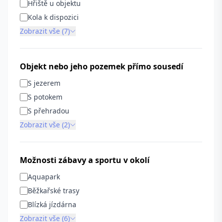
Hřiště u objektu
Kola k dispozici
Zobrazit vše (7)
Objekt nebo jeho pozemek přímo sousedí
S jezerem
S potokem
S přehradou
Zobrazit vše (2)
Možnosti zábavy a sportu v okolí
Aquapark
Běžkařské trasy
Blízká jízdárna
Zobrazit vše (6)