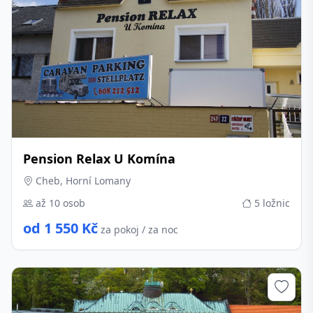
Pension Relax U Komína
Cheb, Horní Lomany
až 10 osob
5 ložnic
od 1 550 Kč
za pokoj / za noc