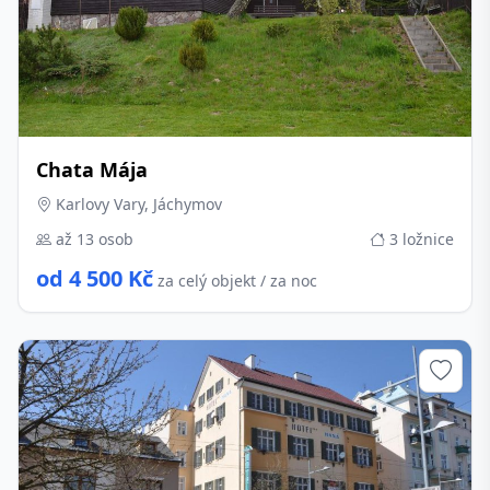
Chata Mája
Karlovy Vary, Jáchymov
až 13 osob
3 ložnice
od 4 500 Kč
za celý objekt / za noc