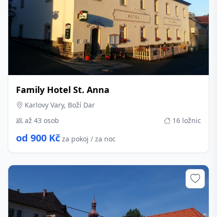
Family Hotel St. Anna
Karlovy Vary, Boží Dar
až 43 osob
16 ložnic
od 900 Kč
za pokoj / za noc