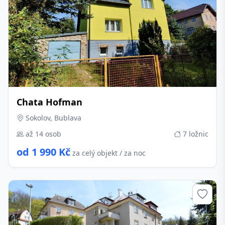
Chata Hofman
Sokolov, Bublava
až 14 osob
7 ložnic
od 1 990 Kč
za celý objekt / za noc