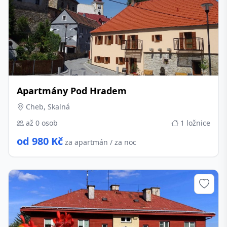
Apartmány Pod Hradem
Cheb, Skalná
až 0 osob
1 ložnice
od 980 Kč
za apartmán / za noc