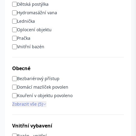
Dětská postýlka
Hydromasážní vana
Lednička
Oplocení objektu
Pračka
Vnitřní bazén
Obecné
Bezbariérový přístup
Domácí mazlíček povolen
Kouření v objektu povoleno
Zobrazit vše (5)
Vnitřní vybavení
Bazén - vnitřní