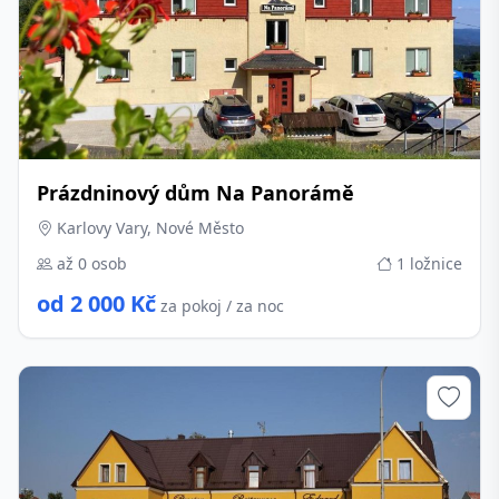
Prázdninový dům Na Panorámě
Karlovy Vary, Nové Město
až 0 osob
1 ložnice
od 2 000 Kč
za pokoj / za noc