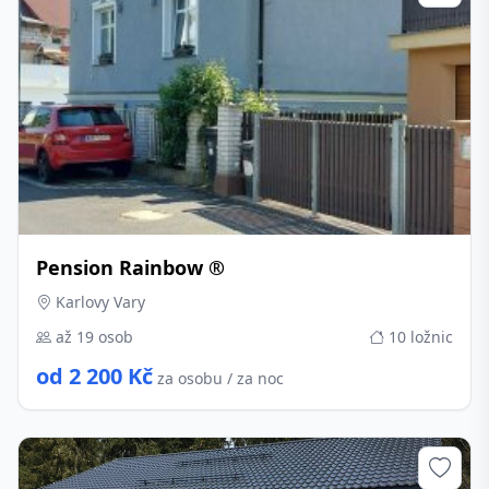
Pension Rainbow ®
Karlovy Vary
až 19 osob
10 ložnic
od 2 200 Kč
za osobu / za noc