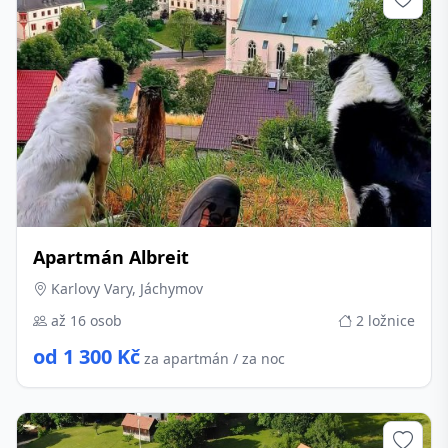
Apartmán Albreit
Karlovy Vary, Jáchymov
až 16 osob
2 ložnice
od 1 300 Kč
za apartmán / za noc