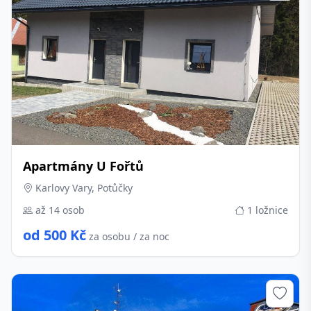
Apartmány U Fořtů
Karlovy Vary, Potůčky
až 14 osob
1 ložnice
od 500 Kč
za osobu / za noc