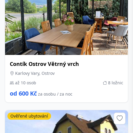
Contík Ostrov Větrný vrch
Karlovy Vary, Ostrov
až 10 osob
8 ložnic
od 600 Kč
za osobu / za noc
Ověřené ubytování