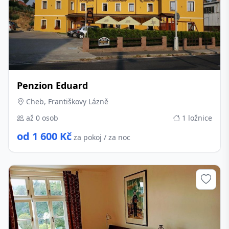
Penzion Eduard
Cheb, Františkovy Lázně
až 0 osob
1 ložnice
od 1 600 Kč
za pokoj / za noc