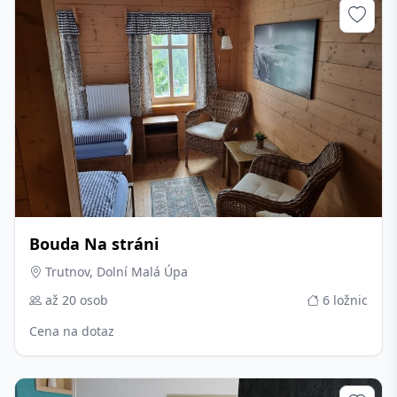
Bouda Na stráni
Trutnov, Dolní Malá Úpa
až 20 osob
6 ložnic
Cena na dotaz