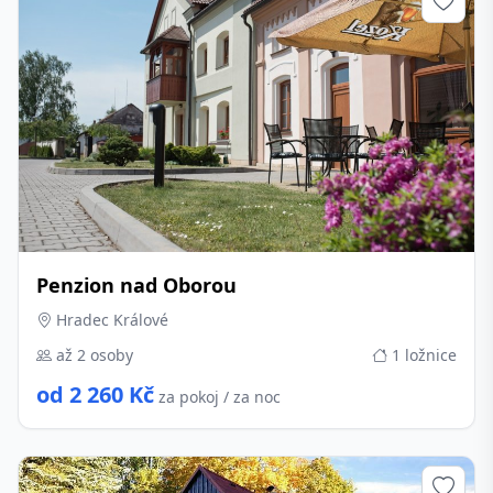
Penzion nad Oborou
Hradec Králové
až 2 osoby
1 ložnice
od 2 260 Kč
za pokoj / za noc