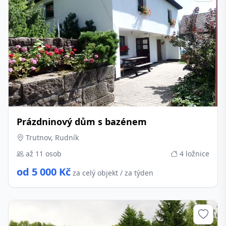
Prázdninový dům s bazénem
Trutnov, Rudník
až 11 osob
4 ložnice
od 5 000 Kč
za celý objekt / za týden