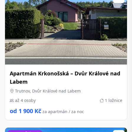
Apartmán Krkonošská – Dvůr Králové nad
Labem
Trutnov, Dvůr Králové nad Labem
až 4 osoby
1 ložnice
od 1 900 Kč
za apartmán / za noc