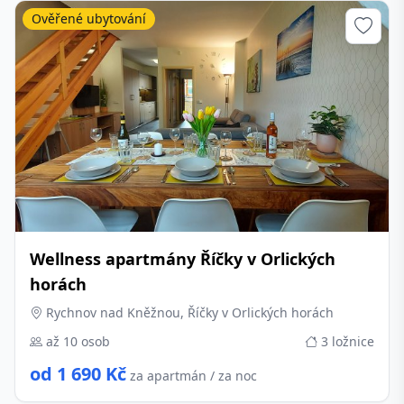
Ověřené ubytování
Wellness apartmány Říčky v Orlických
horách
Rychnov nad Kněžnou, Říčky v Orlických horách
až 10 osob
3 ložnice
od 1 690 Kč
za apartmán / za noc