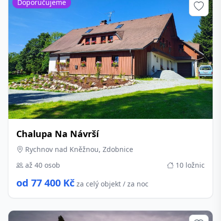
Doporučujeme
Chalupa Na Návrší
Rychnov nad Kněžnou, Zdobnice
až 40 osob
10 ložnic
od 77 400 Kč
za celý objekt / za noc