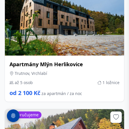
Apartmány Mlýn Herlikovice
Trutnov, Vrchlabí
až 5 osob
1 ložnice
od 2 100 Kč
za apartmán / za noc
Doporučujeme