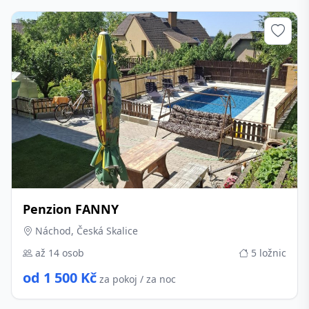
Penzion FANNY
Náchod, Česká Skalice
až 14 osob
5 ložnic
od 1 500 Kč
za pokoj / za noc