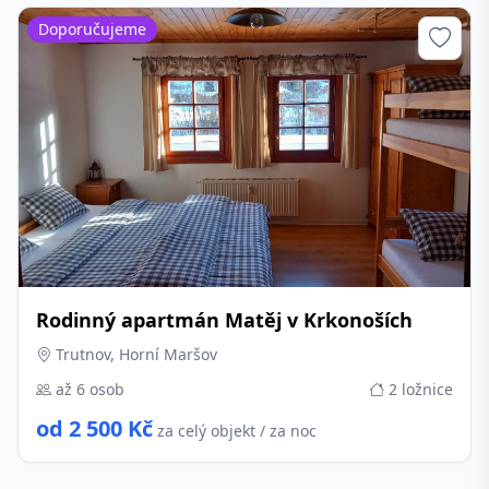
Doporučujeme
Rodinný apartmán Matěj v Krkonoších
Trutnov, Horní Maršov
až 6 osob
2 ložnice
od 2 500 Kč
za celý objekt / za noc