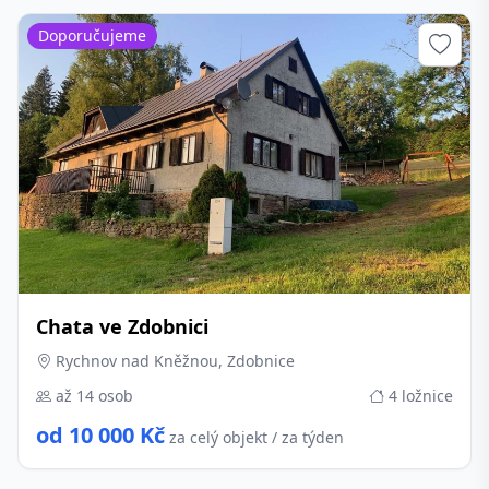
Doporučujeme
Chata ve Zdobnici
Rychnov nad Kněžnou, Zdobnice
až 14 osob
4 ložnice
od 10 000 Kč
za celý objekt / za týden