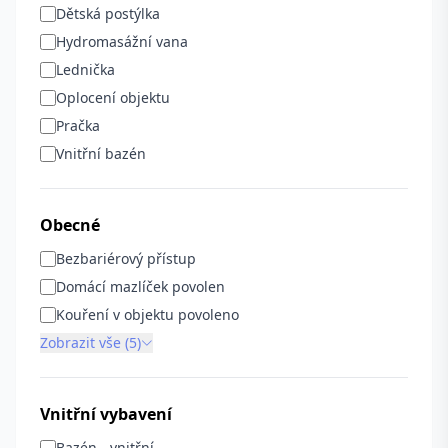
Dětská postýlka
Hydromasážní vana
Lednička
Oplocení objektu
Pračka
Vnitřní bazén
Obecné
Bezbariérový přístup
Domácí mazlíček povolen
Kouření v objektu povoleno
Zobrazit vše (5)
Vnitřní vybavení
Bazén - vnitřní