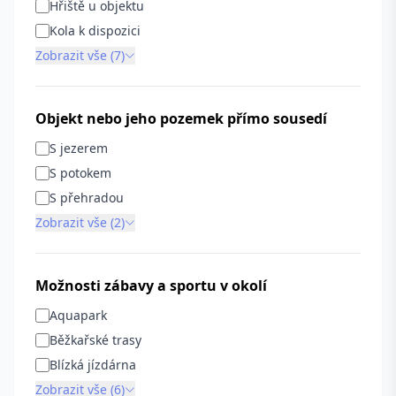
Hřiště u objektu
Kola k dispozici
Zobrazit vše (7)
Objekt nebo jeho pozemek přímo sousedí
S jezerem
S potokem
S přehradou
Zobrazit vše (2)
Možnosti zábavy a sportu v okolí
Aquapark
Běžkařské trasy
Blízká jízdárna
Zobrazit vše (6)