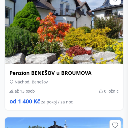
Penzion BENEŠOV u BROUMOVA
Náchod, Benešov
až 13 osob
6 ložnic
od 1 400 Kč
za pokoj / za noc