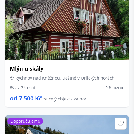
Mlýn u skály
Rychnov nad Kněžnou, Deštné v Orlických horách
až 25 osob
6 ložnic
od 7 500 Kč
za celý objekt / za noc
Doporučujeme