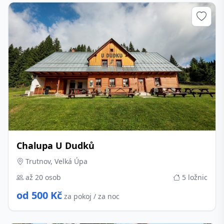
Chalupa U Dudků
Trutnov, Velká Úpa
až 20 osob
5 ložnic
od 500 Kč
za pokoj / za noc