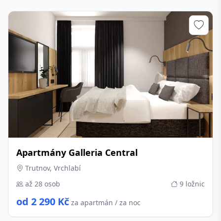
Apartmány Galleria Central
Trutnov, Vrchlabí
až 28 osob
9 ložnic
od 2 290 Kč
za apartmán / za noc