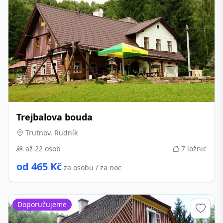
Trejbalova bouda
Trutnov, Rudník
až 22 osob
7 ložnic
od 465 Kč
za osobu / za noc
Doporučujeme