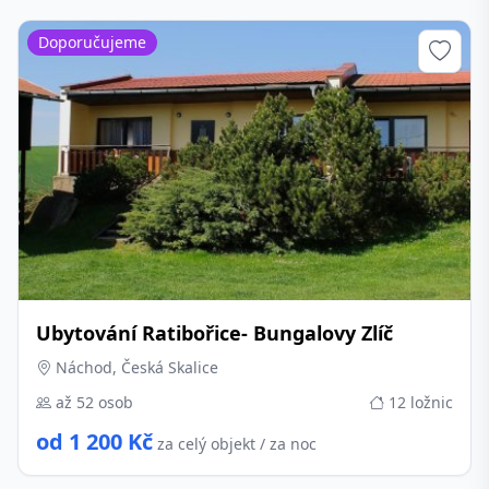
Doporučujeme
Ubytování Ratibořice- Bungalovy Zlíč
Náchod, Česká Skalice
až 52 osob
12 ložnic
od 1 200 Kč
za celý objekt / za noc