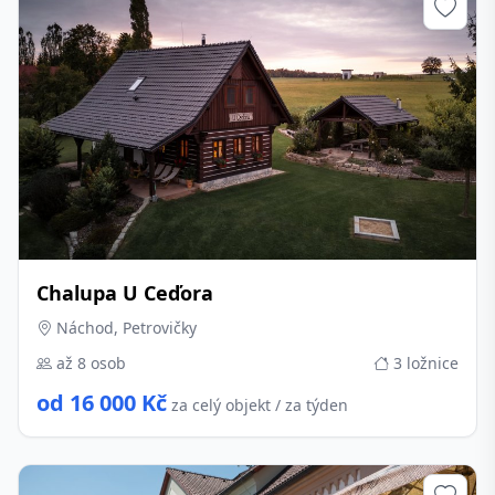
Chalupa U Ceďora
Náchod, Petrovičky
až 8 osob
3 ložnice
od 16 000 Kč
za celý objekt / za týden