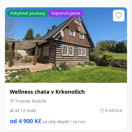
Pobytové poukazy
Doporučujeme
Wellness chata v Krkonoších
Trutnov, Rudník
až 12 osob
4 ložnice
od 4 900 Kč
za celý objekt / za noc