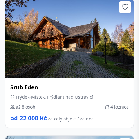
Srub Eden
Frýdek-Místek, Frýdlant nad Ostravicí
až 8 osob
4 ložnice
od 22 000 Kč
za celý objekt / za noc