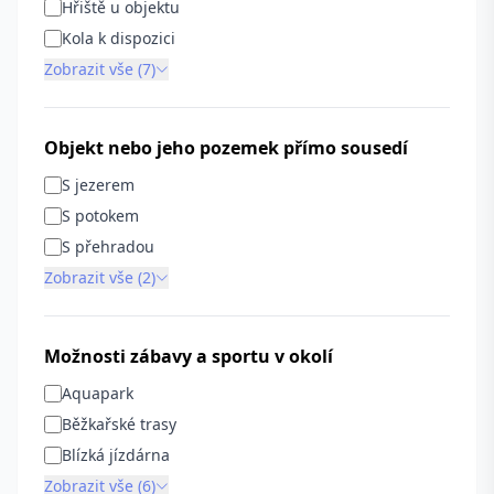
Hřiště u objektu
Kola k dispozici
Zobrazit vše (7)
Objekt nebo jeho pozemek přímo sousedí
S jezerem
S potokem
S přehradou
Zobrazit vše (2)
Možnosti zábavy a sportu v okolí
Aquapark
Běžkařské trasy
Blízká jízdárna
Zobrazit vše (6)