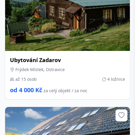
Ubytování Zadarov
Frýdek-Místek, Ostravice
až 15 osob
4 ložnice
od 4 000 Kč
za celý objekt / za noc