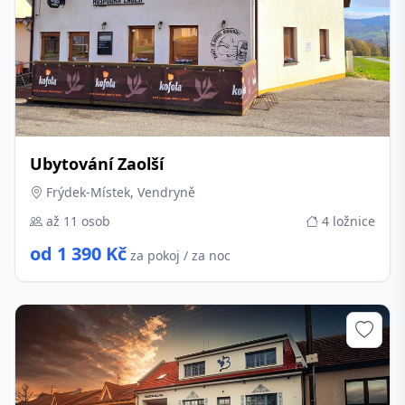
Ubytování Zaolší
Frýdek-Místek, Vendryně
až 11 osob
4 ložnice
od 1 390 Kč
za pokoj / za noc