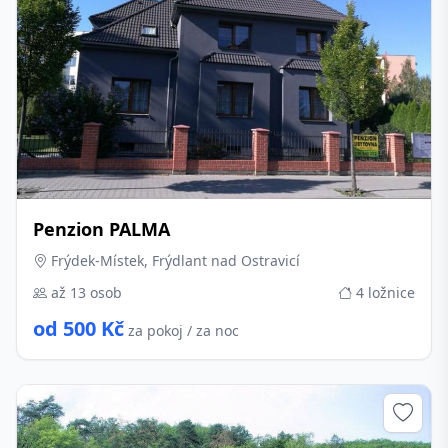
Penzion PALMA
Frýdek-Místek, Frýdlant nad Ostravicí
až 13 osob
4 ložnice
od 500 Kč
za pokoj / za noc