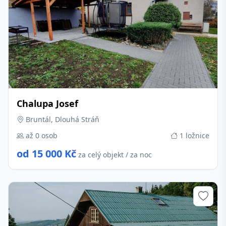
Chalupa Josef
Bruntál, Dlouhá Stráň
až 0 osob
1 ložnice
od 15 000 Kč
za celý objekt / za noc