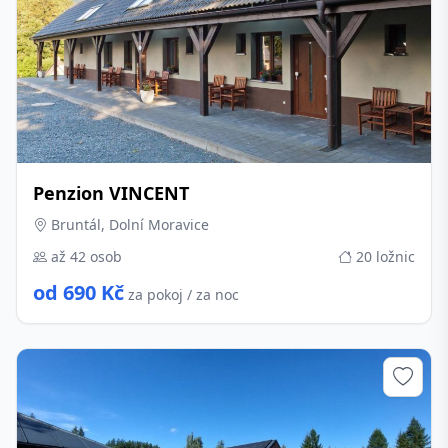
Penzion VINCENT
Bruntál, Dolní Moravice
až 42 osob
20 ložnic
od 690 Kč
za pokoj / za noc