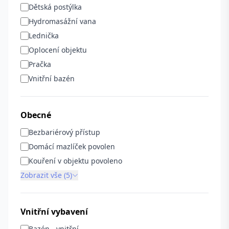
Dětská postýlka
Hydromasážní vana
Lednička
Oplocení objektu
Pračka
Vnitřní bazén
Obecné
Bezbariérový přístup
Domácí mazlíček povolen
Kouření v objektu povoleno
Zobrazit vše (5)
Vnitřní vybavení
Bazén - vnitřní