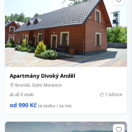
Apartmány Divoký Anděl
Bruntál, Dolní Moravice
až 0 osob
1 ložnice
od 990 Kč
za osobu / za noc