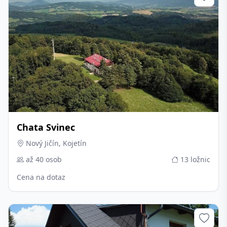
Chata Svinec
Nový Jičín, Kojetín
až 40 osob
13 ložnic
Cena na dotaz