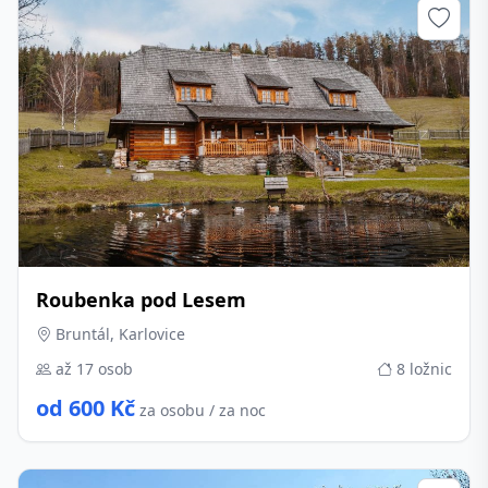
Roubenka pod Lesem
Bruntál, Karlovice
až 17 osob
8 ložnic
od 600 Kč
za osobu / za noc