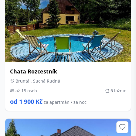
Chata Rozcestník
Bruntál, Suchá Rudná
až 18 osob
6 ložnic
od 1 900 Kč
za apartmán / za noc