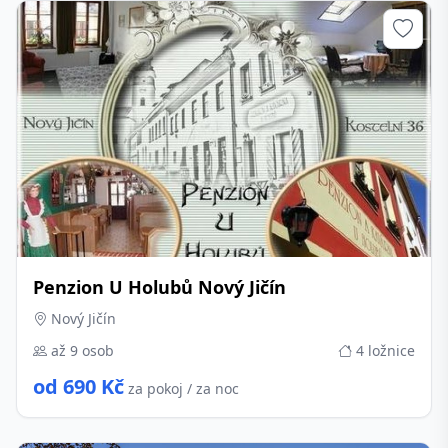
Penzion U Holubů Nový Jičín
Nový Jičín
až 9 osob
4 ložnice
od 690 Kč
za pokoj / za noc