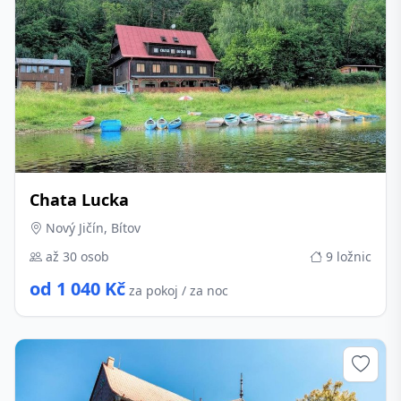
Chata Lucka
Nový Jičín, Bítov
až 30 osob
9 ložnic
od 1 040 Kč
za pokoj / za noc