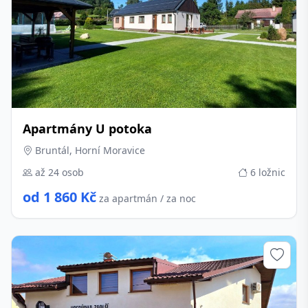
Apartmány U potoka
Bruntál, Horní Moravice
až 24 osob
6 ložnic
od 1 860 Kč
za apartmán / za noc