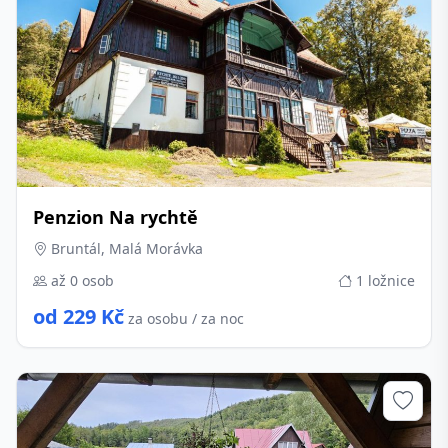
Penzion Na rychtě
Bruntál, Malá Morávka
až 0 osob
1 ložnice
od 229 Kč
za osobu / za noc