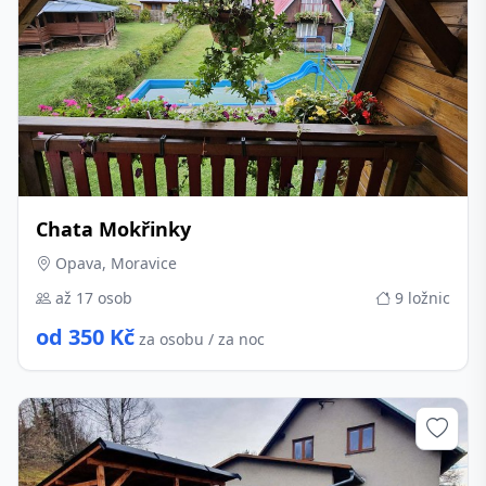
Chata Mokřinky
Opava, Moravice
až 17 osob
9 ložnic
od 350 Kč
za osobu / za noc