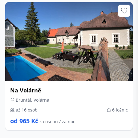
Na Volárně
Bruntál, Volárna
až 16 osob
6 ložnic
od 965 Kč
za osobu / za noc