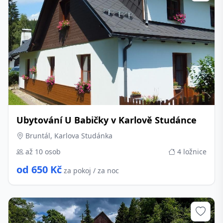
Ubytování U Babičky v Karlově Studánce
Bruntál, Karlova Studánka
až 10 osob
4 ložnice
od 650 Kč
za pokoj / za noc