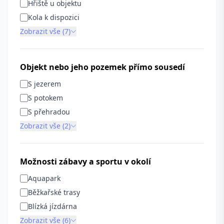
Hřiště u objektu
Kola k dispozici
Zobrazit vše (7)
Objekt nebo jeho pozemek přímo sousedí
S jezerem
S potokem
S přehradou
Zobrazit vše (2)
Možnosti zábavy a sportu v okolí
Aquapark
Běžkařské trasy
Blízká jízdárna
Zobrazit vše (6)