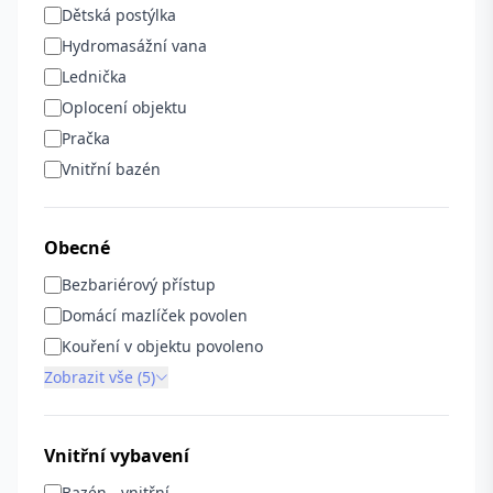
Dětská postýlka
Hydromasážní vana
Lednička
Oplocení objektu
Pračka
Vnitřní bazén
Obecné
Bezbariérový přístup
Domácí mazlíček povolen
Kouření v objektu povoleno
Zobrazit vše (5)
Vnitřní vybavení
Bazén - vnitřní