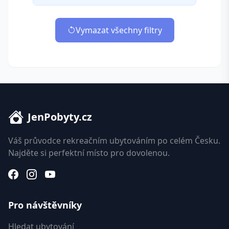
Vymazat všechny filtry
JenPobyty.cz
Váš průvodce rekreačním ubytováním po celém Česku.
Najděte si perfektní místo pro dovolenou.
Pro návštěvníky
Hledat ubytování