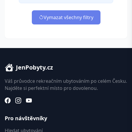
Vymazat všechny filtry
JenPobyty.cz
Váš průvodce rekreačním ubytováním po celém Česku.
Najděte si perfektní místo pro dovolenou.
Pro návštěvníky
Hledat ubytování