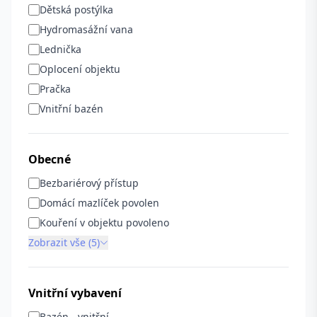
Dětská postýlka
Hydromasážní vana
Lednička
Oplocení objektu
Pračka
Vnitřní bazén
Obecné
Bezbariérový přístup
Domácí mazlíček povolen
Kouření v objektu povoleno
Zobrazit vše (5)
Vnitřní vybavení
Bazén - vnitřní