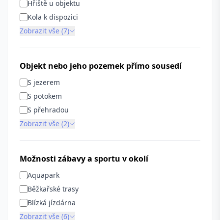
Hřiště u objektu
Kola k dispozici
Zobrazit vše (7)
Objekt nebo jeho pozemek přímo sousedí
S jezerem
S potokem
S přehradou
Zobrazit vše (2)
Možnosti zábavy a sportu v okolí
Aquapark
Běžkařské trasy
Blízká jízdárna
Zobrazit vše (6)