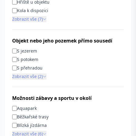
Hřiště u objektu
Kola k dispozici
Zobrazit vše (7)
Objekt nebo jeho pozemek přímo sousedí
S jezerem
S potokem
S přehradou
Zobrazit vše (2)
Možnosti zábavy a sportu v okolí
Aquapark
Běžkařské trasy
Blízká jízdárna
Zobrazit vše (6)