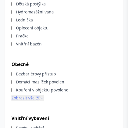
Dětská postýlka
Hydromasážní vana
Lednička
Oplocení objektu
Pračka
Vnitřní bazén
Obecné
Bezbariérový přístup
Domácí mazlíček povolen
Kouření v objektu povoleno
Zobrazit vše (5)
Vnitřní vybavení
Bazén - vnitřní