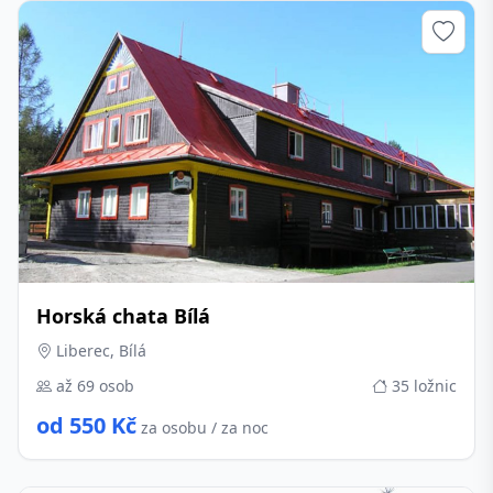
Horská chata Bílá
Liberec, Bílá
až 69 osob
35 ložnic
od 550 Kč
za osobu / za noc