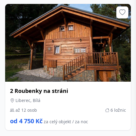
2 Roubenky na stráni
Liberec, Bílá
až 12 osob
6 ložnic
od 4 750 Kč
za celý objekt / za noc