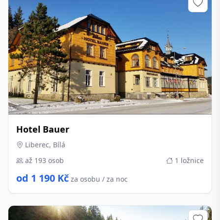
Hotel Bauer
Liberec, Bílá
až 193 osob
1 ložnice
od 1 190 Kč
za osobu / za noc