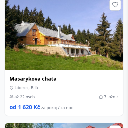
Masarykova chata
Liberec, Bílá
až 22 osob
7 ložnic
od 1 620 Kč
za pokoj / za noc