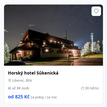
Horský hotel Sůkenická
Liberec, Bílá
až 88 osob
30 ložnic
od 825 Kč
za pokoj / za noc