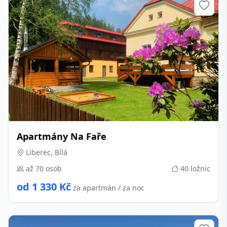
Apartmány Na Faře
Liberec, Bílá
až 70 osob
40 ložnic
od 1 330 Kč
za apartmán / za noc