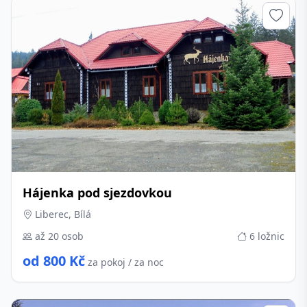
Hájenka pod sjezdovkou
Liberec, Bílá
až 20 osob
6 ložnic
od 800 Kč
za pokoj / za noc