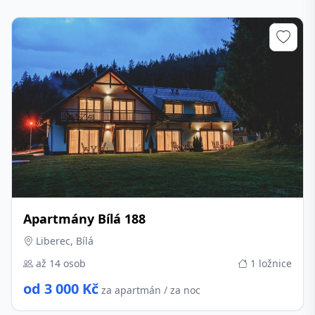
Apartmány Bílá 188
Liberec, Bílá
až 14 osob
1 ložnice
od 3 000 Kč
za apartmán / za noc