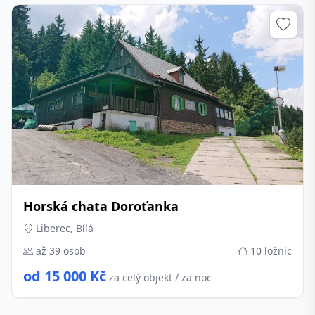
Horská chata Doroťanka
Liberec, Bílá
až 39 osob
10 ložnic
od 15 000 Kč
za celý objekt / za noc