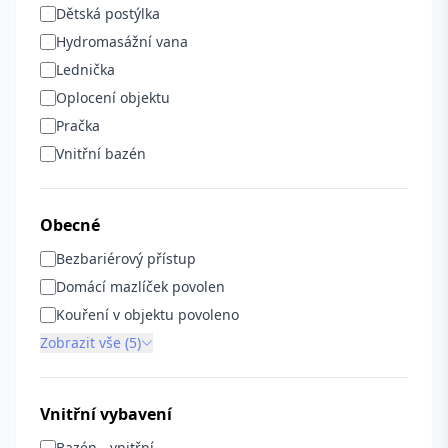
Dětská postýlka
Hydromasážní vana
Lednička
Oplocení objektu
Pračka
Vnitřní bazén
Obecné
Bezbariérový přístup
Domácí mazlíček povolen
Kouření v objektu povoleno
Zobrazit vše (5)
Vnitřní vybavení
Bazén - vnitřní