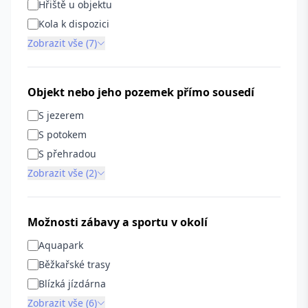
Hřiště u objektu
Kola k dispozici
Zobrazit vše (7)
Objekt nebo jeho pozemek přímo sousedí
S jezerem
S potokem
S přehradou
Zobrazit vše (2)
Možnosti zábavy a sportu v okolí
Aquapark
Běžkařské trasy
Blízká jízdárna
Zobrazit vše (6)