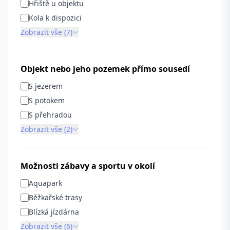
Hřiště u objektu
Kola k dispozici
Zobrazit vše (7)
Objekt nebo jeho pozemek přímo sousedí
S jezerem
S potokem
S přehradou
Zobrazit vše (2)
Možnosti zábavy a sportu v okolí
Aquapark
Běžkařské trasy
Blízká jízdárna
Zobrazit vše (6)