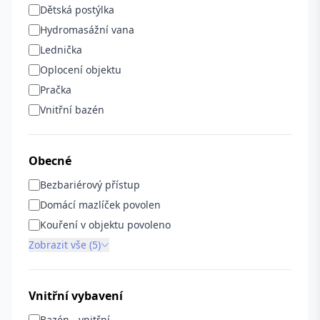
Dětská postýlka
Hydromasážní vana
Lednička
Oplocení objektu
Pračka
Vnitřní bazén
Obecné
Bezbariérový přístup
Domácí mazlíček povolen
Kouření v objektu povoleno
Zobrazit vše (5)
Vnitřní vybavení
Bazén - vnitřní