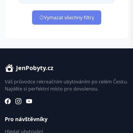
Vymazat všechny filtry
JenPobyty.cz
Váš průvodce rekreačním ubytováním po celém Česku.
Najděte si perfektní místo pro dovolenou.
Pro návštěvníky
Hledat ubytování