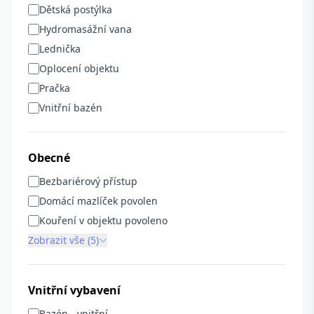
Dětská postýlka
Hydromasážní vana
Lednička
Oplocení objektu
Pračka
Vnitřní bazén
Obecné
Bezbariérový přístup
Domácí mazlíček povolen
Kouření v objektu povoleno
Zobrazit vše (5)
Vnitřní vybavení
Bazén - vnitřní