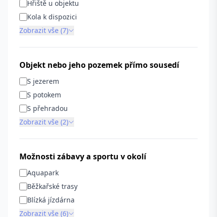
Hřiště u objektu
Kola k dispozici
Zobrazit vše (7)
Objekt nebo jeho pozemek přímo sousedí
S jezerem
S potokem
S přehradou
Zobrazit vše (2)
Možnosti zábavy a sportu v okolí
Aquapark
Běžkařské trasy
Blízká jízdárna
Zobrazit vše (6)