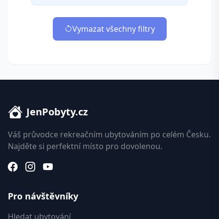
Vymazat všechny filtry
JenPobyty.cz
Váš průvodce rekreačním ubytováním po celém Česku.
Najděte si perfektní místo pro dovolenou.
Pro návštěvníky
Hledat ubytování