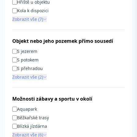
Hřiště u objektu
Kola k dispozici
Zobrazit vše (7)
Objekt nebo jeho pozemek přímo sousedí
S jezerem
S potokem
S přehradou
Zobrazit vše (2)
Možnosti zábavy a sportu v okolí
Aquapark
Běžkařské trasy
Blízká jízdárna
Zobrazit vše (6)