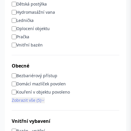
Dětská postýlka
Hydromasážní vana
Lednička
Oplocení objektu
Pračka
Vnitřní bazén
Obecné
Bezbariérový přístup
Domácí mazlíček povolen
Kouření v objektu povoleno
Zobrazit vše (5)
Vnitřní vybavení
Bazén - vnitřní