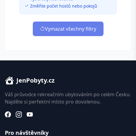
Změňte počet hostů nebo pokojů
Vymazat všechny filtry
JenPobyty.cz
Váš průvodce rekreačním ubytováním po celém Česku.
Najděte si perfektní místo pro dovolenou.
Pro návštěvníky