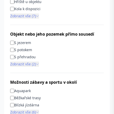
Hřiště u objektu
Kola k dispozici
Zobrazit vše (7)
Objekt nebo jeho pozemek přímo sousedí
S jezerem
S potokem
S přehradou
Zobrazit vše (2)
Možnosti zábavy a sportu v okolí
Aquapark
Běžkařské trasy
Blízká jízdárna
Zobrazit vše (6)