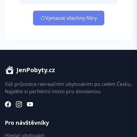
Vymazat všechny filtry
JenPobyty.cz
Váš průvodce rekreačním ubytováním po celém Česku.
Najděte si perfektní místo pro dovolenou.
Pro návštěvníky
Hledat ubytování