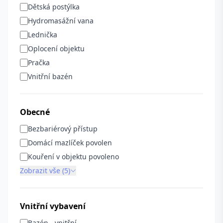
Dětská postýlka
Hydromasážní vana
Lednička
Oplocení objektu
Pračka
Vnitřní bazén
Obecné
Bezbariérový přístup
Domácí mazlíček povolen
Kouření v objektu povoleno
Zobrazit vše (5)
Vnitřní vybavení
Bazén - vnitřní