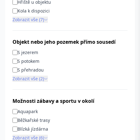
Hřiště u objektu
Kola k dispozici
Zobrazit vše (7)
Objekt nebo jeho pozemek přímo sousedí
S jezerem
S potokem
S přehradou
Zobrazit vše (2)
Možnosti zábavy a sportu v okolí
Aquapark
Běžkařské trasy
Blízká jízdárna
Zobrazit vše (6)