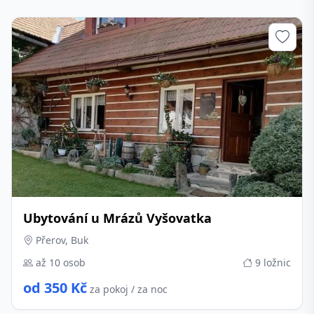
Ubytování u Mrázů Vyšovatka
Přerov, Buk
až 10 osob
9 ložnic
od 350 Kč
za pokoj / za noc