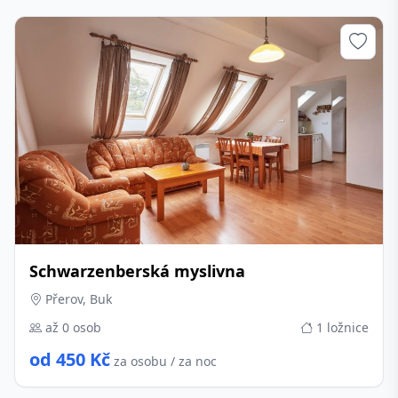
Schwarzenberská myslivna
Přerov, Buk
až 0 osob
1 ložnice
od 450 Kč
za osobu / za noc