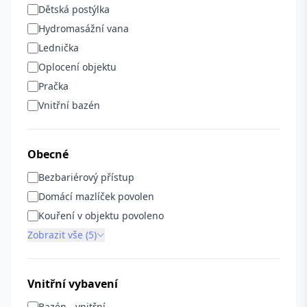
Dětská postýlka
Hydromasážní vana
Lednička
Oplocení objektu
Pračka
Vnitřní bazén
Obecné
Bezbariérový přístup
Domácí mazlíček povolen
Kouření v objektu povoleno
Zobrazit vše (5)
Vnitřní vybavení
Bazén - vnitřní