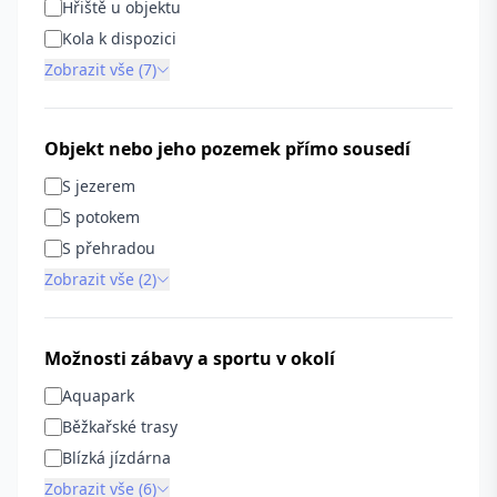
Hřiště u objektu
Kola k dispozici
Zobrazit vše (7)
Objekt nebo jeho pozemek přímo sousedí
S jezerem
S potokem
S přehradou
Zobrazit vše (2)
Možnosti zábavy a sportu v okolí
Aquapark
Běžkařské trasy
Blízká jízdárna
Zobrazit vše (6)