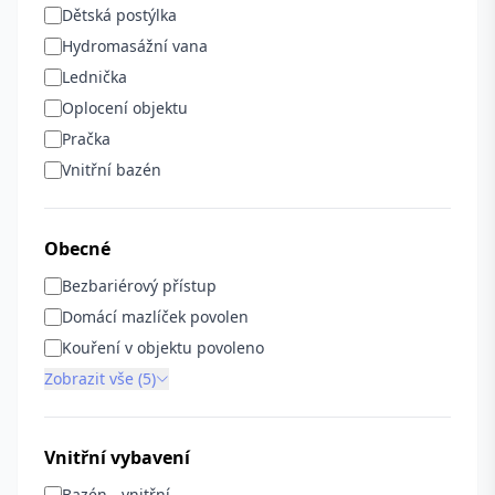
Dětská postýlka
Hydromasážní vana
Lednička
Oplocení objektu
Pračka
Vnitřní bazén
Obecné
Bezbariérový přístup
Domácí mazlíček povolen
Kouření v objektu povoleno
Zobrazit vše (5)
Vnitřní vybavení
Bazén - vnitřní