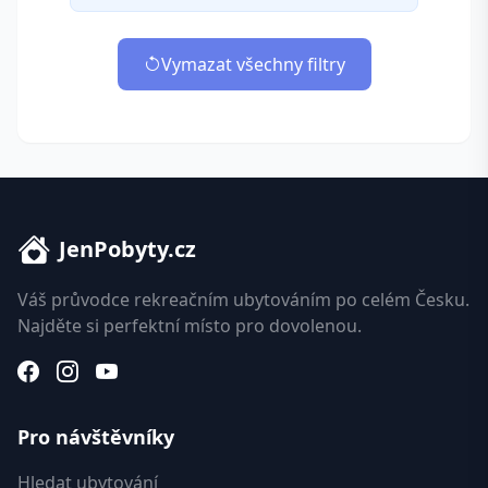
Vymazat všechny filtry
JenPobyty.cz
Váš průvodce rekreačním ubytováním po celém Česku.
Najděte si perfektní místo pro dovolenou.
Pro návštěvníky
Hledat ubytování