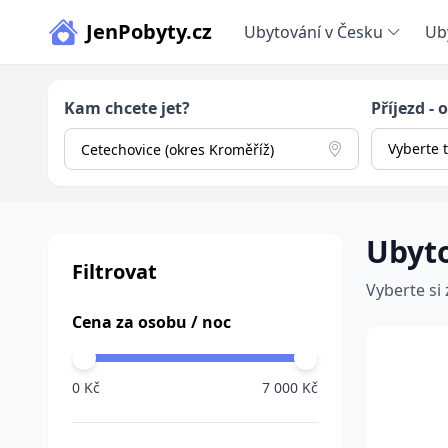
JenPobyty.cz
Ubytování v Česku
Ub
Kam chcete jet?
Příjezd - 
Vyberte 
Ubyto
Filtrovat
Vyberte si
Cena za osobu / noc
0 Kč
7 000 Kč