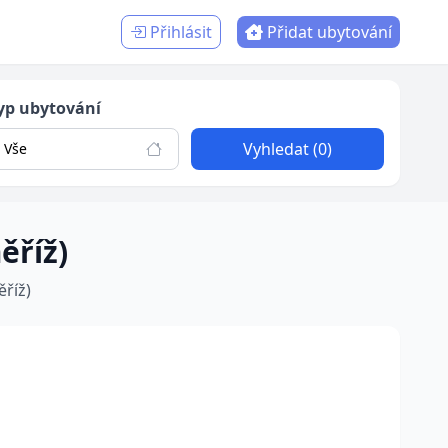
Přihlásit
Přidat ubytování
yp ubytování
Vyhledat (0)
Vše
ěříž)
ěříž)