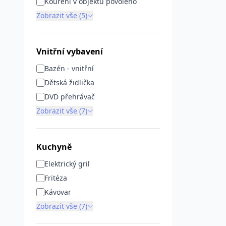
Kouření v objektu povoleno
Zobrazit vše (5)
Vnitřní vybavení
Bazén - vnitřní
Dětská židlička
DVD přehrávač
Zobrazit vše (7)
Kuchyně
Elektrický gril
Fritéza
Kávovar
Zobrazit vše (7)