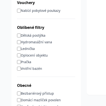
Vouchery
Nabízí pobytové poukazy
Oblíbené filtry
Dětská postýlka
Hydromasážní vana
Lednička
Oplocení objektu
Pračka
Vnitřní bazén
Obecné
Bezbariérový přístup
Domácí mazlíček povolen