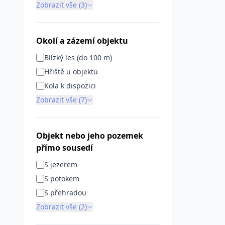
Zobrazit vše (3)
Okolí a zázemí objektu
Blízký les (do 100 m)
Hřiště u objektu
Kola k dispozici
Zobrazit vše (7)
Objekt nebo jeho pozemek
přímo sousedí
S jezerem
S potokem
S přehradou
Zobrazit vše (2)