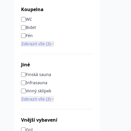
Koupelna
WC
Bidet
Fén
Zobrazit vše (3)
Jiné
Finská sauna
Infrasauna
Vinný sklípek
Zobrazit vše (3)
Vnější vybavení
Gril