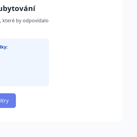
ubytování
, které by odpovídalo
dky:
ltry