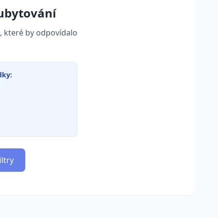
ubytování
, které by odpovídalo
dky:
ltry