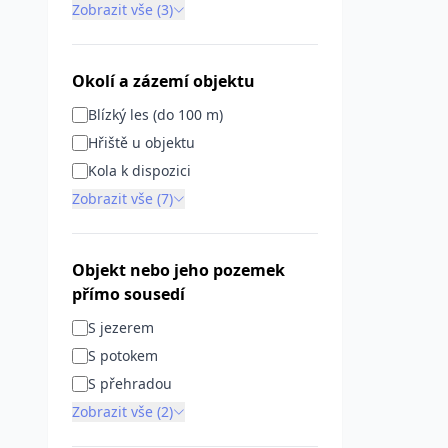
Zobrazit vše (3)
Okolí a zázemí objektu
Blízký les (do 100 m)
Hřiště u objektu
Kola k dispozici
Zobrazit vše (7)
Objekt nebo jeho pozemek
přímo sousedí
S jezerem
S potokem
S přehradou
Zobrazit vše (2)