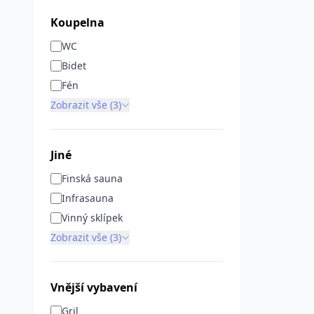
Koupelna
WC
Bidet
Fén
Zobrazit vše (3)
Jiné
Finská sauna
Infrasauna
Vinný sklípek
Zobrazit vše (3)
Vnější vybavení
Gril