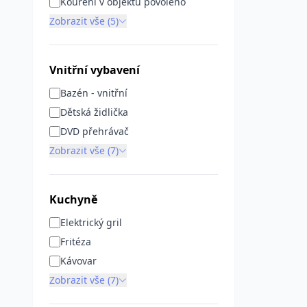
Kouření v objektu povoleno
Zobrazit vše (5)
Vnitřní vybavení
Bazén - vnitřní
Dětská židlička
DVD přehrávač
Zobrazit vše (7)
Kuchyně
Elektrický gril
Fritéza
Kávovar
Zobrazit vše (7)