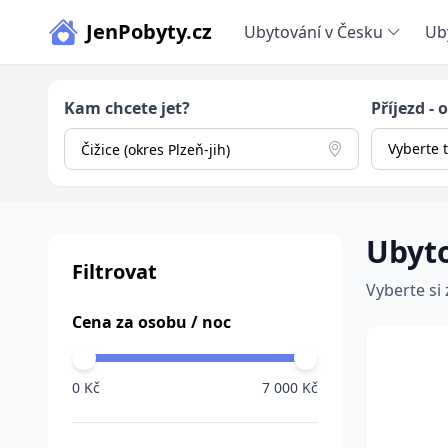
JenPobyty.cz
Ubytování v Česku
Ub
Kam chcete jet?
Příjezd - 
Vyberte 
Ubyto
Filtrovat
Vyberte si 
Cena za osobu / noc
0 Kč
7 000 Kč