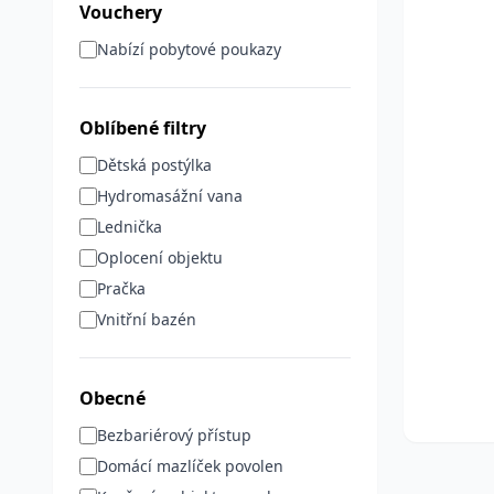
Vouchery
Nabízí pobytové poukazy
Oblíbené filtry
Dětská postýlka
Hydromasážní vana
Lednička
Oplocení objektu
Pračka
Vnitřní bazén
Obecné
Bezbariérový přístup
Domácí mazlíček povolen