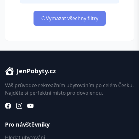
Vymazat všechny filtry
JenPobyty.cz
Váš průvodce rekreačním ubytováním po celém Česku.
Najděte si perfektní místo pro dovolenou.
Pro návštěvníky
Hledat ubytování