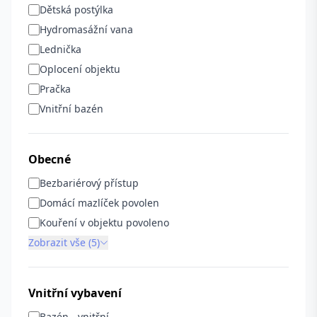
Dětská postýlka
Hydromasážní vana
Lednička
Oplocení objektu
Pračka
Vnitřní bazén
Obecné
Bezbariérový přístup
Domácí mazlíček povolen
Kouření v objektu povoleno
Zobrazit vše (5)
Vnitřní vybavení
Bazén - vnitřní