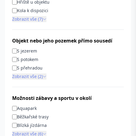
Hřiště u objektu
Kola k dispozici
Zobrazit vše (7)
Objekt nebo jeho pozemek přímo sousedí
S jezerem
S potokem
S přehradou
Zobrazit vše (2)
Možnosti zábavy a sportu v okolí
Aquapark
Běžkařské trasy
Blízká jízdárna
Zobrazit vše (6)