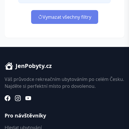
Vymazat všechny filtry
JenPobyty.cz
Váš průvodce rekreačním ubytováním po celém Česku.
Najděte si perfektní místo pro dovolenou.
Pro návštěvníky
Hledat ubytování