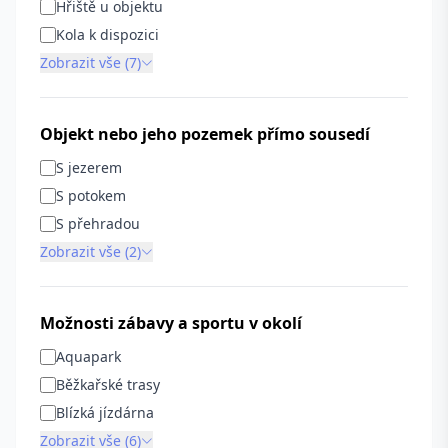
Hřiště u objektu
Kola k dispozici
Zobrazit vše (7)
Objekt nebo jeho pozemek přímo sousedí
S jezerem
S potokem
S přehradou
Zobrazit vše (2)
Možnosti zábavy a sportu v okolí
Aquapark
Běžkařské trasy
Blízká jízdárna
Zobrazit vše (6)