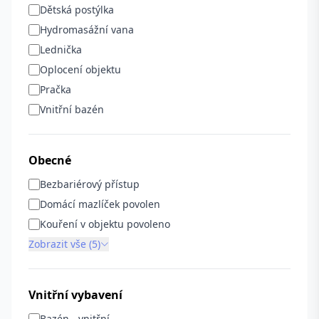
Dětská postýlka
Hydromasážní vana
Lednička
Oplocení objektu
Pračka
Vnitřní bazén
Obecné
Bezbariérový přístup
Domácí mazlíček povolen
Kouření v objektu povoleno
Zobrazit vše (5)
Vnitřní vybavení
Bazén - vnitřní