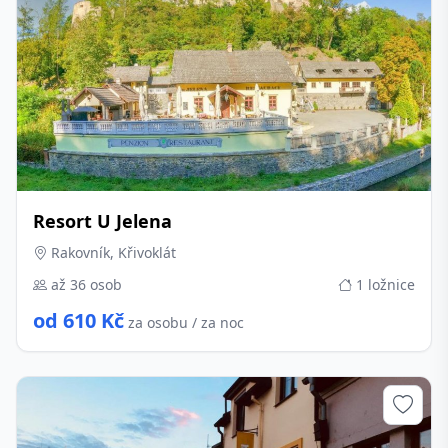
Resort U Jelena
Rakovník, Křivoklát
až 36 osob
1 ložnice
od 610 Kč
za osobu / za noc