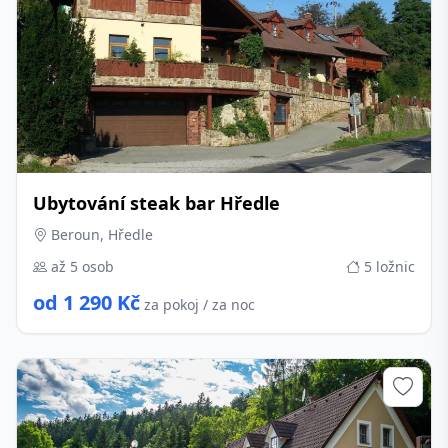
Ubytování steak bar Hředle
Beroun, Hředle
až 5 osob
5 ložnic
od 1 290 Kč
za pokoj / za noc