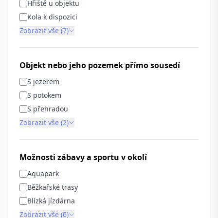
Hřiště u objektu
Kola k dispozici
Zobrazit vše (7)
Objekt nebo jeho pozemek přímo sousedí
S jezerem
S potokem
S přehradou
Zobrazit vše (2)
Možnosti zábavy a sportu v okolí
Aquapark
Běžkařské trasy
Blízká jízdárna
Zobrazit vše (6)