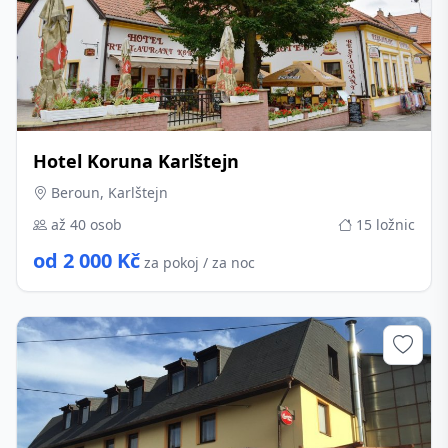
Hotel Koruna Karlštejn
Beroun, Karlštejn
až 40 osob
15 ložnic
od 2 000 Kč
za pokoj / za noc