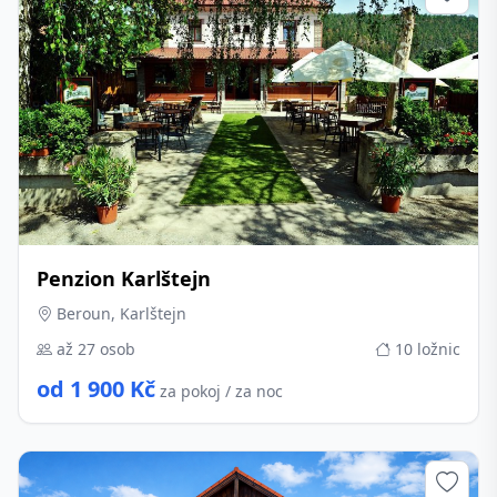
Penzion Karlštejn
Beroun, Karlštejn
až 27 osob
10 ložnic
od 1 900 Kč
za pokoj / za noc