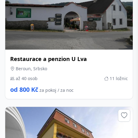
Restaurace a penzion U Lva
Beroun, Srbsko
až 40 osob
11 ložnic
od 800 Kč
za pokoj / za noc