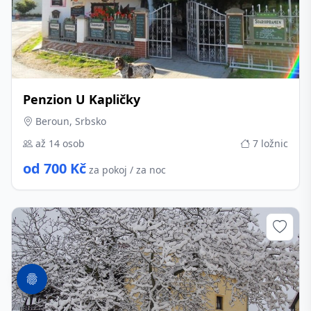
Penzion U Kapličky
Beroun, Srbsko
až 14 osob
7 ložnic
od 700 Kč
za pokoj / za noc