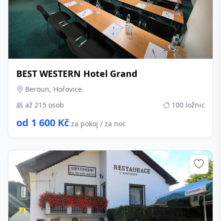
BEST WESTERN Hotel Grand
Beroun, Hořovice
až 215 osob
100 ložnic
od 1 600 Kč
za pokoj / za noc