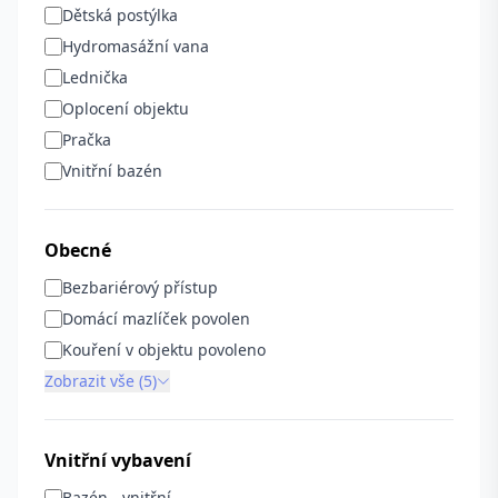
Dětská postýlka
Hydromasážní vana
Lednička
Oplocení objektu
Pračka
Vnitřní bazén
Obecné
Bezbariérový přístup
Domácí mazlíček povolen
Kouření v objektu povoleno
Zobrazit vše (5)
Vnitřní vybavení
Bazén - vnitřní