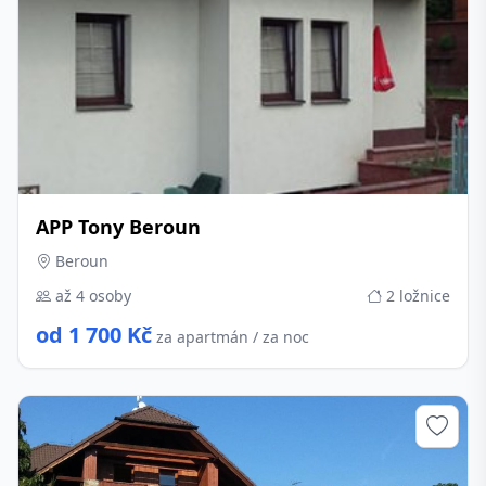
APP Tony Beroun
Beroun
až 4 osoby
2 ložnice
od 1 700 Kč
za apartmán / za noc