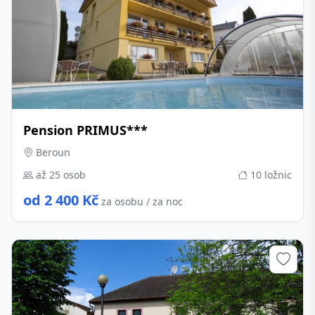
Pension PRIMUS***
Beroun
až 25 osob
10 ložnic
od 2 400 Kč
za osobu / za noc