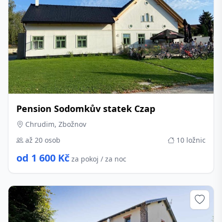
Pension Sodomkův statek Czap
Chrudim, Zbožnov
až 20 osob
10 ložnic
od 1 600 Kč
za pokoj / za noc