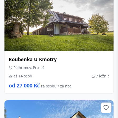
Roubenka U Kmotry
Pelhřimov, Proseč
až 14 osob
7 ložnic
od 27 000 Kč
za osobu / za noc