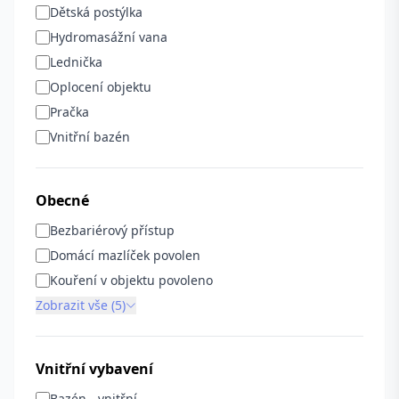
Dětská postýlka
Hydromasážní vana
Lednička
Oplocení objektu
Pračka
Vnitřní bazén
Obecné
Bezbariérový přístup
Domácí mazlíček povolen
Kouření v objektu povoleno
Zobrazit vše (5)
Vnitřní vybavení
Bazén - vnitřní