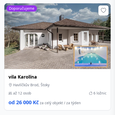
Doporučujeme
vila Karolína
Havlíčkův Brod, Štoky
až 12 osob
6 ložnic
od 26 000 Kč
za celý objekt / za týden