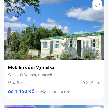
Mobilní dům Vyhlídka
Havlíčkův Brod, Oudoleň
až 5 osob
2 ložnice
od 1 150 Kč
za celý objekt / za noc