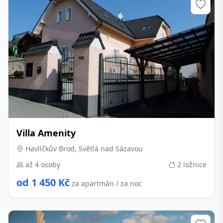
Villa Amenity
Havlíčkův Brod, Světlá nad Sázavou
až 4 osoby
2 ložnice
od 1 450 Kč
za apartmán / za noc