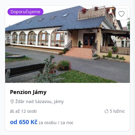
Doporučujeme
Penzion Jámy
Žďár nad Sázavou, Jámy
až 12 osob
5 ložnic
od 650 Kč
za osobu / za noc