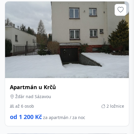
Apartmán u Krčů
Žďár nad Sázavou
až 6 osob
2 ložnice
od 1 200 Kč
za apartmán / za noc