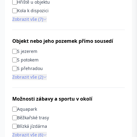
Hřiště u objektu
Kola k dispozici
Zobrazit vše (7)
Objekt nebo jeho pozemek přímo sousedí
S jezerem
S potokem
S přehradou
Zobrazit vše (2)
Možnosti zábavy a sportu v okolí
Aquapark
Běžkařské trasy
Blízká jízdárna
Zobrazit vše (6)