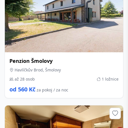
Penzion Šmolovy
Havlíčkův Brod, Šmolovy
až 28 osob
1 ložnice
od 560 Kč
za pokoj / za noc