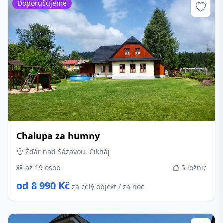
Doporučujeme
Chalupa za humny
Žďár nad Sázavou, Cikháj
až 19 osob
5 ložnic
od 8 990 Kč
za celý objekt / za noc