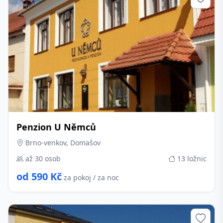
Penzion U Němců
Brno-venkov, Domašov
až 30 osob
13 ložnic
od 590 Kč
za pokoj / za noc