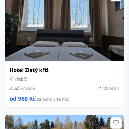
Hotel Zlatý kříž
Třebíč
až 77 osob
40 ložnic
od 960 Kč
za pokoj / za noc