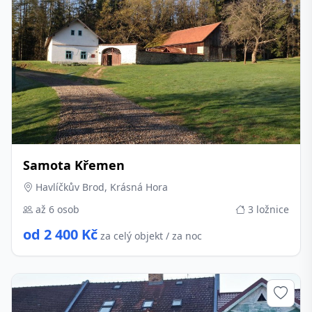
Samota Křemen
Havlíčkův Brod, Krásná Hora
až 6 osob
3 ložnice
od 2 400 Kč
za celý objekt / za noc