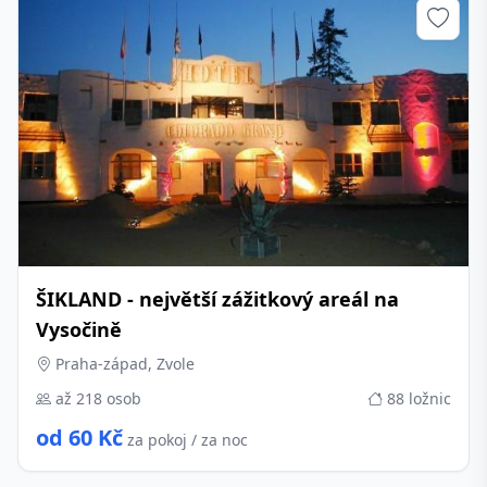
ŠIKLAND - největší zážitkový areál na
Vysočině
Praha-západ, Zvole
až 218 osob
88 ložnic
od 60 Kč
za pokoj / za noc