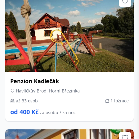
Penzion Kadlečák
Havlíčkův Brod, Horní Březinka
až 33 osob
1 ložnice
od 400 Kč
za osobu / za noc