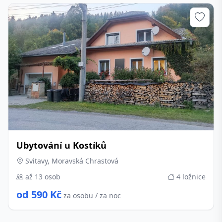
Ubytování u Kostíků
Svitavy, Moravská Chrastová
až 13 osob
4 ložnice
od 590 Kč
za osobu / za noc