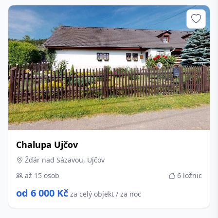
Chalupa Ujčov
Žďár nad Sázavou, Ujčov
až 15 osob
6 ložnic
od 6 000 Kč
za celý objekt / za noc