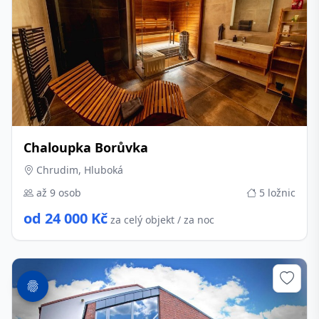
Chaloupka Borůvka
Chrudim, Hluboká
až 9 osob
5 ložnic
od 24 000 Kč
za celý objekt / za noc