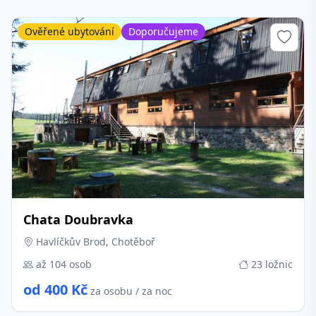
Ověřené ubytování
Doporučujeme
Chata Doubravka
Havlíčkův Brod, Chotěboř
až 104 osob
23 ložnic
od 400 Kč
za osobu / za noc