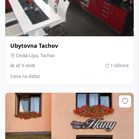
Ubytovna Tachov
Česká Lípa, Tachov
až 0 osob
1 ložnice
Cena na dotaz