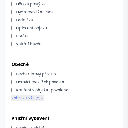
Dětská postýlka
Hydromasážní vana
Lednička
Oplocení objektu
Pračka
Vnitřní bazén
Obecné
Bezbariérový přístup
Domácí mazlíček povolen
Kouření v objektu povoleno
Zobrazit vše (5)
Vnitřní vybavení
Bazén - vnitřní