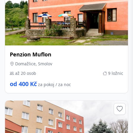
Penzion Muflon
Domažlice, Smolov
až 20 osob
9 ložnic
od 400 Kč
za pokoj / za noc