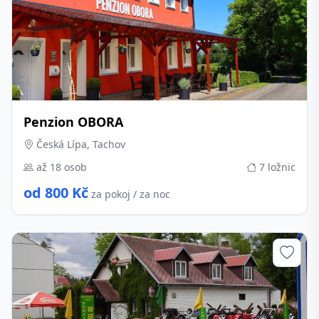
Penzion OBORA
Česká Lípa, Tachov
až 18 osob
7 ložnic
od 800 Kč
za pokoj / za noc