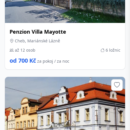
Penzion Villa Mayotte
Cheb, Mariánské Lázně
až 12 osob
6 ložnic
od 700 Kč
za pokoj / za noc