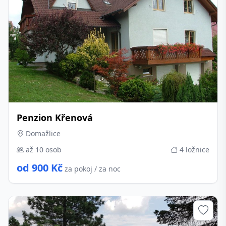
Penzion Křenová
Domažlice
až 10 osob
4 ložnice
od 900 Kč
za pokoj / za noc