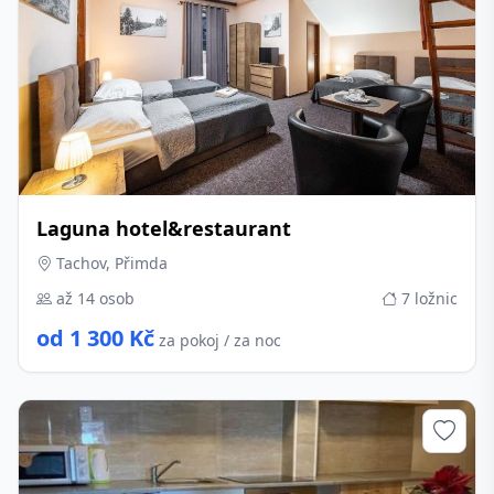
Laguna hotel&restaurant
Tachov, Přimda
až 14 osob
7 ložnic
od 1 300 Kč
za pokoj / za noc