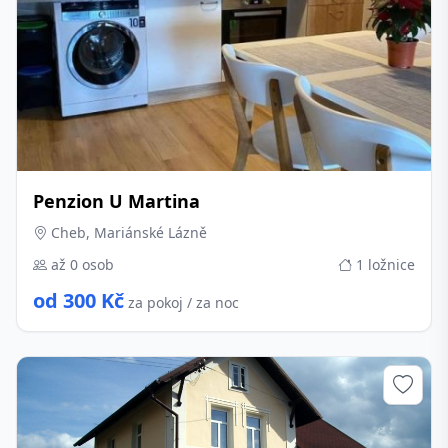
Penzion U Martina
Cheb, Mariánské Lázně
až 0 osob
1 ložnice
od 300 Kč
za pokoj / za noc