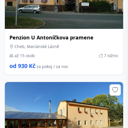
Penzion U Antoníčkova pramene
Cheb, Mariánské Lázně
až 15 osob
7 ložnic
od 930 Kč
za pokoj / za noc