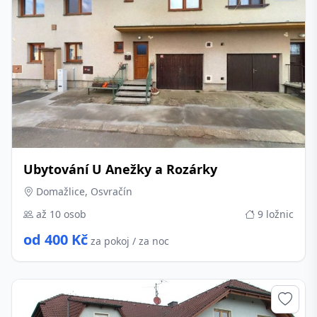
Ubytování U Anežky a Rozárky
Domažlice, Osvračín
až 10 osob
9 ložnic
od 400 Kč
za pokoj / za noc