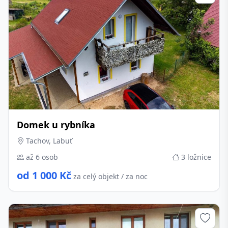
Domek u rybníka
Tachov, Labuť
až 6 osob
3 ložnice
od 1 000 Kč
za celý objekt / za noc