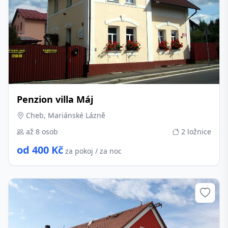
Penzion villa Máj
Cheb, Mariánské Lázně
až 8 osob
2 ložnice
od 400 Kč
za pokoj / za noc