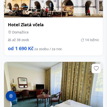
Hotel Zlatá včela
Domažlice
až 38 osob
14 ložnic
od 1 690 Kč
za osobu / za noc