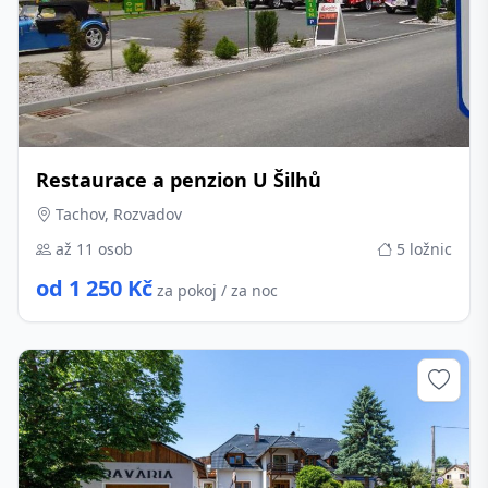
Restaurace a penzion U Šilhů
Tachov, Rozvadov
až 11 osob
5 ložnic
od 1 250 Kč
za pokoj / za noc