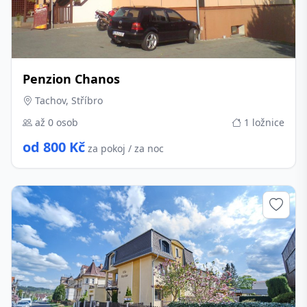
Penzion Chanos
Tachov, Stříbro
až 0 osob
1 ložnice
od 800 Kč
za pokoj / za noc