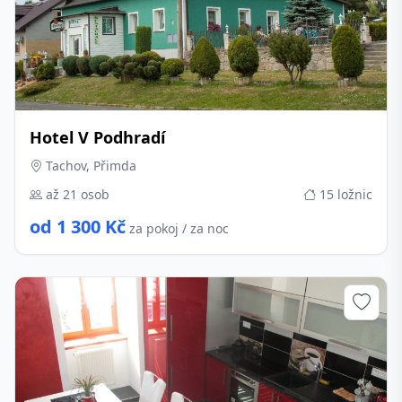
Hotel V Podhradí
Tachov, Přimda
až 21 osob
15 ložnic
od 1 300 Kč
za pokoj / za noc