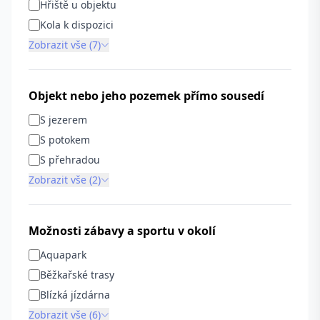
Hřiště u objektu
Kola k dispozici
Zobrazit vše (7)
Objekt nebo jeho pozemek přímo sousedí
S jezerem
S potokem
S přehradou
Zobrazit vše (2)
Možnosti zábavy a sportu v okolí
Aquapark
Běžkařské trasy
Blízká jízdárna
Zobrazit vše (6)