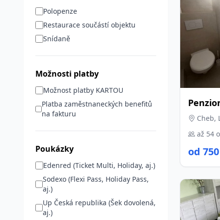
Polopenze
Restaurace součástí objektu
Snídaně
Možnosti platby
Možnost platby KARTOU
Penzio
Platba zaměstnaneckých benefitů
na fakturu
Cheb, 
až 54 
Poukázky
od 750
Edenred (Ticket Multi, Holiday, aj.)
Sodexo (Flexi Pass, Holiday Pass,
aj.)
Up Česká republika (Šek dovolená,
aj.)