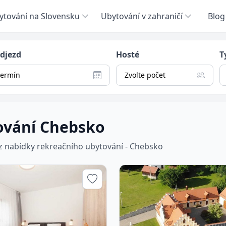
ytování na Slovensku
Ubytování v zahraničí
Blog
odjezd
Hosté
T
termín
Zvolte počet
ování Chebsko
 z nabídky rekreačního ubytování - Chebsko