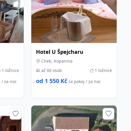
Hotel U Špejcharu
Cheb, Kopanina
1 ložnice
až 60 osob
1 ložnice
od 1 550 Kč
 / za noc
za pokoj / za noc