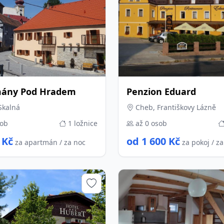
mány Pod Hradem
Penzion Eduard
Skalná
Cheb, Františkovy Lázně
sob
1 ložnice
až 0 osob
 Kč
od 1 600 Kč
za apartmán / za noc
za pokoj / z