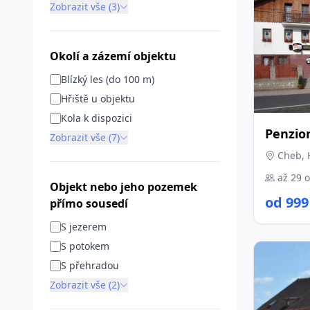
Zobrazit vše (3)
Okolí a zázemí objektu
Blízký les (do 100 m)
Hřiště u objektu
Kola k dispozici
Penzio
Zobrazit vše (7)
Cheb, 
až 29 
Objekt nebo jeho pozemek
od 999
přímo sousedí
S jezerem
S potokem
S přehradou
Zobrazit vše (2)