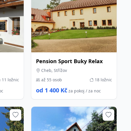
Pension Sport Buky Relax
Cheb, Střížov
11 ložnic
až 55 osob
18 ložnic
od 1 400 Kč
oc
za pokoj / za noc