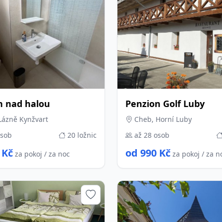
n nad halou
Penzion Golf Luby
Lázně Kynžvart
Cheb, Horní Luby
osob
20 ložnic
až 28 osob
 Kč
od 990 Kč
za pokoj / za noc
za pokoj / za n