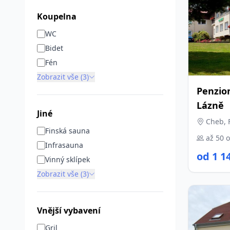
Koupelna
WC
Bidet
Fén
Zobrazit vše (3)
Penzio
Lázně
Jiné
Cheb, F
Finská sauna
až 50 
Infrasauna
od 1 1
Vinný sklípek
Zobrazit vše (3)
Vnější vybavení
Gril