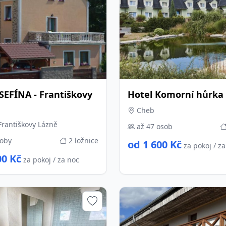
OSEFÍNA - Františkovy
Hotel Komorní hůrka
Cheb
rantiškovy Lázně
až 47 osob
soby
2 ložnice
od 1 600 Kč
za pokoj / z
00 Kč
za pokoj / za noc