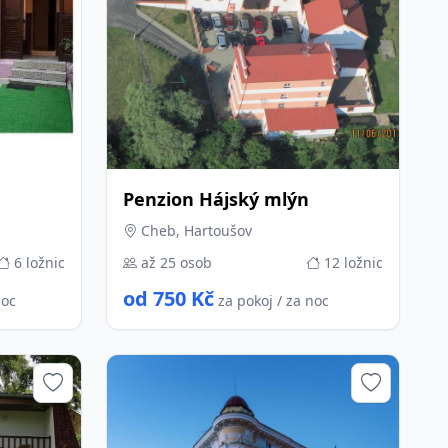
Penzion Hájský mlýn
Cheb, Hartoušov
6 ložnic
až 25 osob
12 ložnic
od 750 Kč
noc
za pokoj / za noc