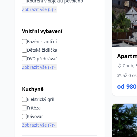
Kouření v objektu povoleno
Zobrazit vše (5)
Vnitřní vybavení
Bazén - vnitřní
Dětská židlička
Apart
DVD přehrávač
Cheb, 
Zobrazit vše (7)
až 0 o
od 980
Kuchyně
Elektrický gril
Fritéza
Kávovar
Zobrazit vše (7)