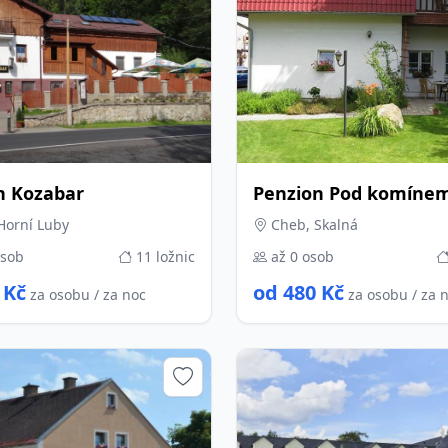
n Kozabar
Penzion Pod komíne
Horní Luby
Cheb, Skalná
osob
11 ložnic
až 0 osob
 Kč
od 480 Kč
za osobu / za noc
za osobu / za 