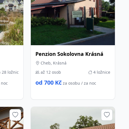
Penzion Sokolovna Krásná
Cheb, Krásná
28 ložnic
až 12 osob
4 ložnice
od 700 Kč
a noc
za osobu / za noc