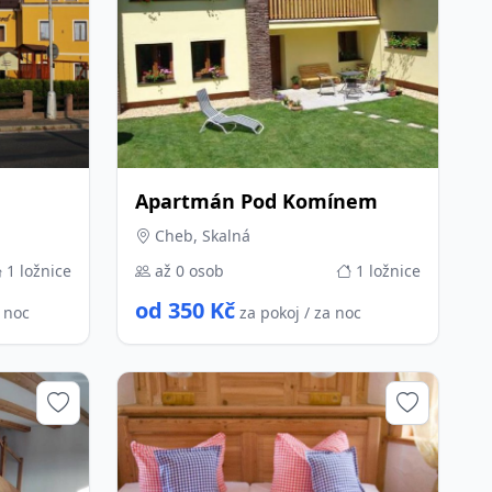
Apartmán Pod Komínem
Cheb, Skalná
1 ložnice
až 0 osob
1 ložnice
od 350 Kč
a noc
za pokoj / za noc