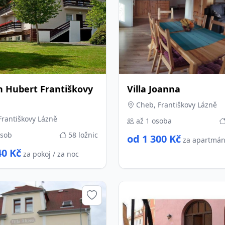
n Hubert Františkovy
Villa Joanna
Cheb, Františkovy Lázně
rantiškovy Lázně
až 1 osoba
osob
58 ložnic
od 1 300 Kč
za apartmán
40 Kč
za pokoj / za noc