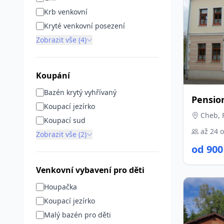
Krb venkovní
Kryté venkovní posezení
Zobrazit vše (4)
Koupání
Bazén krytý vyhřívaný
Pension
Koupací jezírko
Cheb, F
Koupací sud
až 24 
Zobrazit vše (2)
od 900
Venkovní vybavení pro děti
Houpačka
Koupací jezírko
Malý bazén pro děti