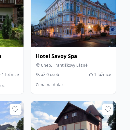
m
Hotel Savoy Spa
Cheb, Františkovy Lázně
1 ložnice
až 0 osob
1 ložnice
Cena na dotaz
noc