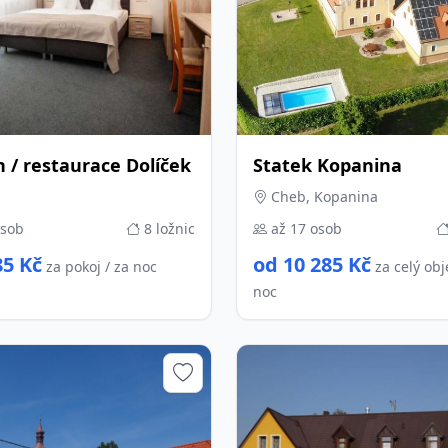
 / restaurace Dolíček
Statek Kopanina
Cheb, Kopanina
osob
8 ložnic
až 17 osob
85 Kč
od 10 285 Kč
za pokoj / za noc
za celý obj
noc