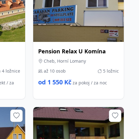
Pension Relax U Komína
Cheb, Horní Lomany
4 ložnice
až 10 osob
5 ložnic
od 1 550 Kč
ekt / za
za pokoj / za noc