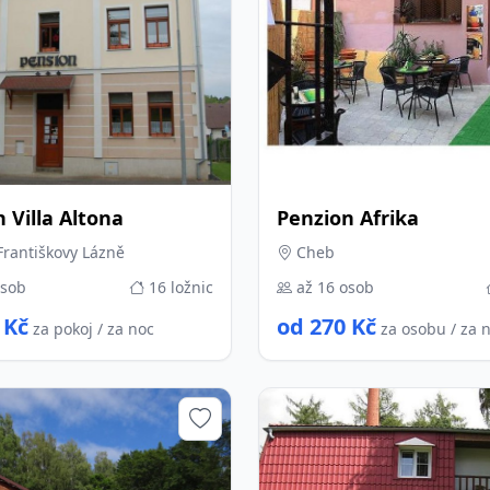
 Villa Altona
Penzion Afrika
rantiškovy Lázně
Cheb
osob
16 ložnic
až 16 osob
 Kč
od 270 Kč
za pokoj / za noc
za osobu / za 