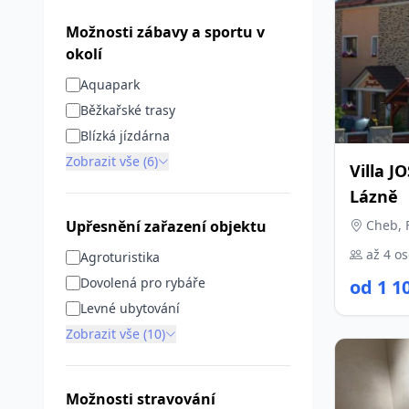
Možnosti zábavy a sportu v
okolí
Aquapark
Běžkařské trasy
Blízká jízdárna
Zobrazit vše (6)
Villa J
Lázně
Upřesnění zařazení objektu
Cheb, F
až 4 o
Agroturistika
Dovolená pro rybáře
od 1 1
Levné ubytování
Zobrazit vše (10)
Možnosti stravování