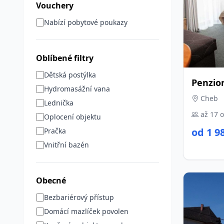
Vouchery
Nabízí pobytové poukazy
Oblíbené filtry
Dětská postýlka
Penzion
Hydromasážní vana
Cheb
Lednička
až 17 
Oplocení objektu
od 1 9
Pračka
Vnitřní bazén
Obecné
Bezbariérový přístup
Domácí mazlíček povolen