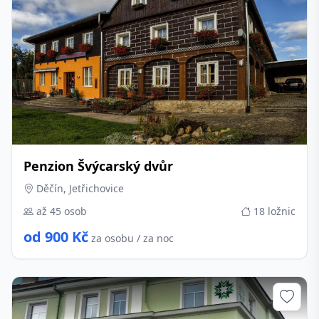
Penzion Švýcarský dvůr
Děčín, Jetřichovice
až 45 osob
18 ložnic
od 900 Kč
za osobu / za noc