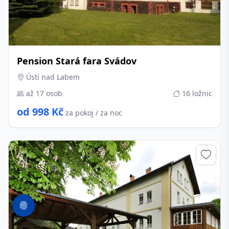
Pension Stará fara Svádov
Ústí nad Labem
až 17 osob
16 ložnic
od 998 Kč
za pokoj / za noc