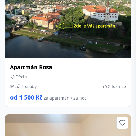
Apartmán Rosa
Děčín
až 2 osoby
2 ložnice
od 1 500 Kč
za apartmán / za noc