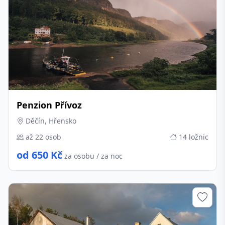
Penzion Přívoz
Děčín, Hřensko
až 22 osob
14 ložnic
od 650 Kč
za osobu / za noc