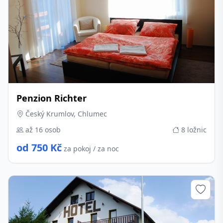
Penzion Richter
Český Krumlov, Chlumec
až 16 osob
8 ložnic
od 750 Kč
za pokoj / za noc