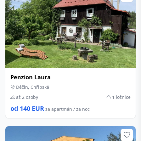
Penzion Laura
Děčín, Chřibská
až 2 osoby
1 ložnice
od 140 EUR
za apartmán / za noc