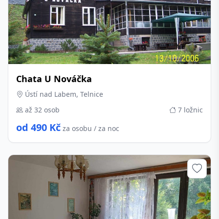
Chata U Nováčka
Ústí nad Labem, Telnice
až 32 osob
7 ložnic
od 490 Kč
za osobu / za noc