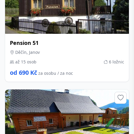
Pension 51
Děčín, Janov
až 15 osob
6 ložnic
od 690 Kč
za osobu / za noc