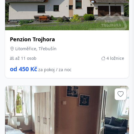
Penzion Trojhora
Litoměřice, Třebušín
až 11 osob
4 ložnice
od 450 Kč
za pokoj / za noc