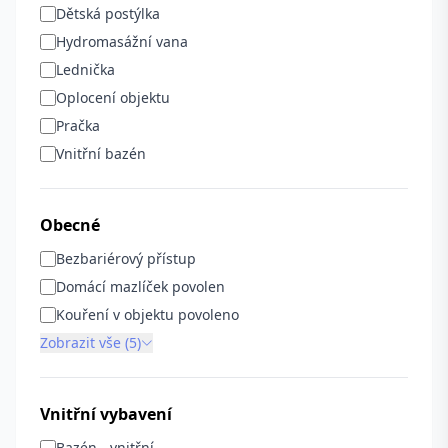
Dětská postýlka
Hydromasážní vana
Lednička
Oplocení objektu
Pračka
Vnitřní bazén
Obecné
Bezbariérový přístup
Domácí mazlíček povolen
Kouření v objektu povoleno
Zobrazit vše (5)
Vnitřní vybavení
Bazén - vnitřní