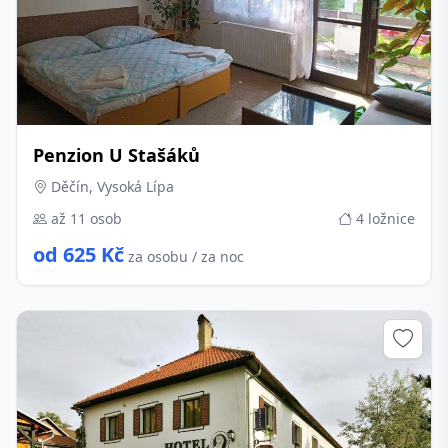
Penzion U Stašáků
Děčín, Vysoká Lípa
až 11 osob
4 ložnice
od 625 Kč
za osobu / za noc