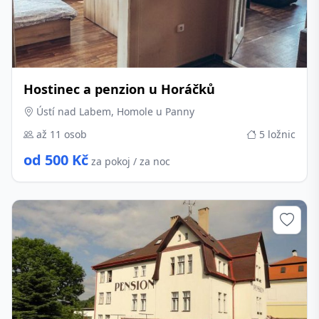
Hostinec a penzion u Horáčků
Ústí nad Labem, Homole u Panny
až 11 osob
5 ložnic
od 500 Kč
za pokoj / za noc