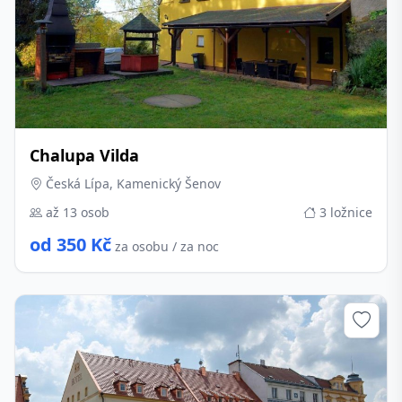
Chalupa Vilda
Česká Lípa, Kamenický Šenov
až 13 osob
3 ložnice
od 350 Kč
za osobu / za noc