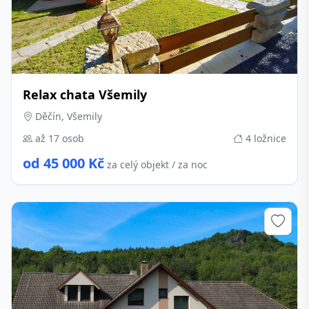
Relax chata Všemily
Děčín, Všemily
až 17 osob
4 ložnice
od 45 000 Kč
za celý objekt / za noc