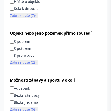
Hřiště u objektu
Kola k dispozici
Zobrazit vše (7)
Objekt nebo jeho pozemek přímo sousedí
S jezerem
S potokem
S přehradou
Zobrazit vše (2)
Možnosti zábavy a sportu v okolí
Aquapark
Běžkařské trasy
Blízká jízdárna
Zobrazit vše (6)