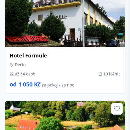
Hotel Formule
Děčín
až 64 osob
19 ložnic
od 1 050 Kč
za pokoj / za noc