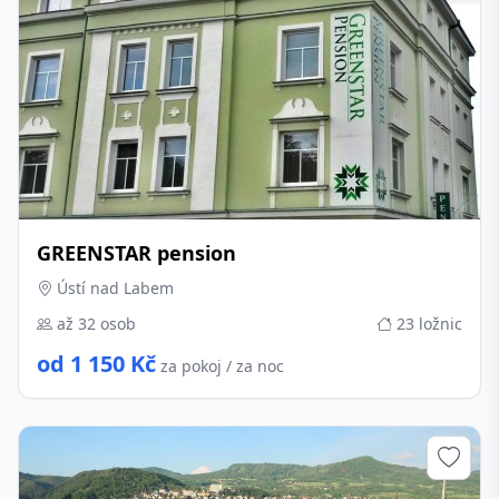
GREENSTAR pension
Ústí nad Labem
až 32 osob
23 ložnic
od 1 150 Kč
za pokoj / za noc