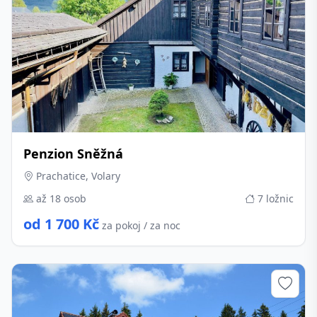
Penzion Sněžná
Prachatice, Volary
až 18 osob
7 ložnic
od 1 700 Kč
za pokoj / za noc