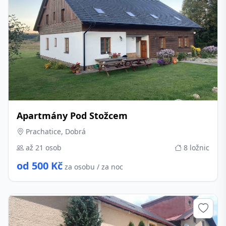
Apartmány Pod Stožcem
Prachatice, Dobrá
až 21 osob
8 ložnic
od 500 Kč
za osobu / za noc