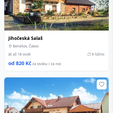
Jihočeská Salaš
Benešov, Čakov
až 18 osob
6 ložnic
od 820 Kč
za osobu / za noc