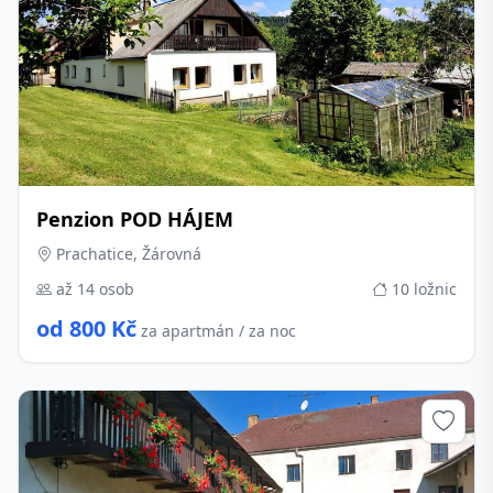
Penzion POD HÁJEM
Prachatice, Žárovná
až 14 osob
10 ložnic
od 800 Kč
za apartmán / za noc