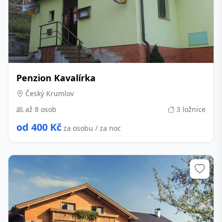
Penzion Kavalírka
Český Krumlov
až 8 osob
3 ložnice
od 400 Kč
za osobu / za noc