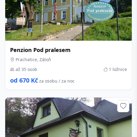
Penzion Pod pralesem
Prachatice, Zátoň
až 35 osob
1 ložnice
od 670 Kč
za osobu / za noc