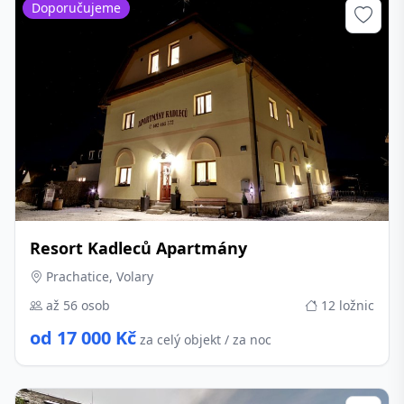
Doporučujeme
Resort Kadleců Apartmány
Prachatice, Volary
až 56 osob
12 ložnic
od 17 000 Kč
za celý objekt / za noc