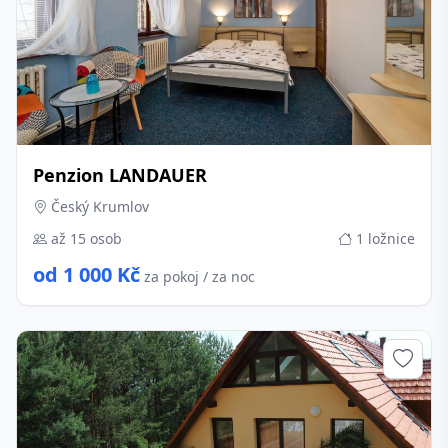
Penzion LANDAUER
Český Krumlov
až 15 osob
1 ložnice
od 1 000 Kč
za pokoj / za noc