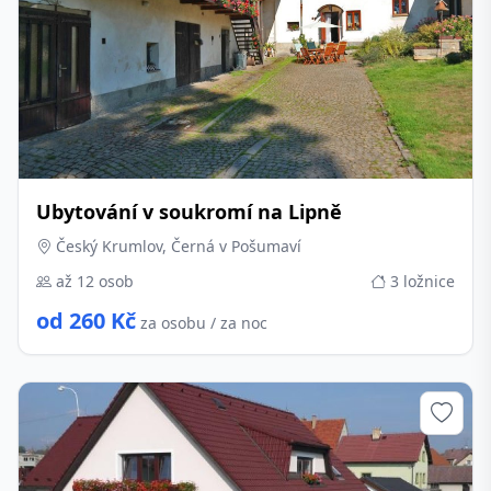
Ubytování v soukromí na Lipně
Český Krumlov, Černá v Pošumaví
až 12 osob
3 ložnice
od 260 Kč
za osobu / za noc