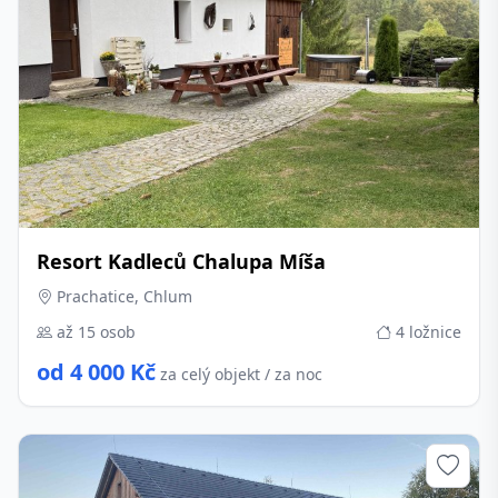
Resort Kadleců Chalupa Míša
Prachatice, Chlum
až 15 osob
4 ložnice
od 4 000 Kč
za celý objekt / za noc