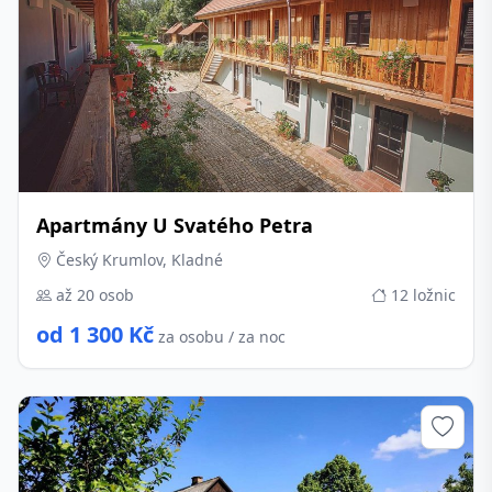
Apartmány U Svatého Petra
Český Krumlov, Kladné
až 20 osob
12 ložnic
od 1 300 Kč
za osobu / za noc