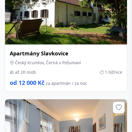
Apartmány Slavkovice
Český Krumlov, Černá v Pošumaví
až 20 osob
1 ložnice
od 12 000 Kč
za apartmán / za noc