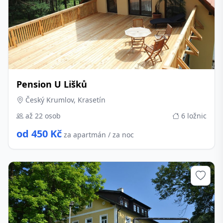
Pension U Lišků
Český Krumlov, Krasetín
až 22 osob
6 ložnic
od 450 Kč
za apartmán / za noc