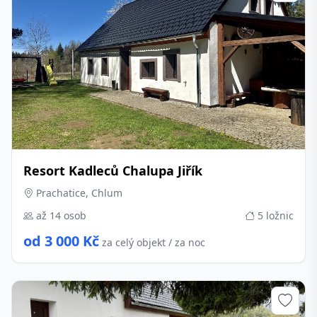
Resort Kadleců Chalupa Jiřík
Prachatice, Chlum
až 14 osob
5 ložnic
od 3 000 Kč
za celý objekt / za noc