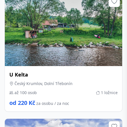
U Kelta
Český Krumlov, Dolní Třebonín
až 100 osob
1 ložnice
od 220 Kč
za osobu / za noc