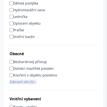
Dětská postýlka
Hydromasážní vana
Lednička
Oplocení objektu
Pračka
Vnitřní bazén
Obecné
Bezbariérový přístup
Domácí mazlíček povolen
Kouření v objektu povoleno
Zobrazit vše (5)
Vnitřní vybavení
Bazén - vnitřní