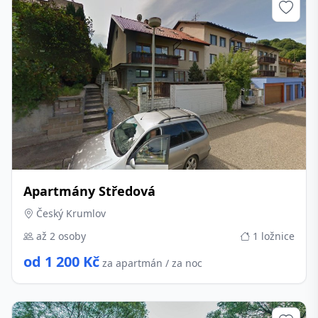
Apartmány Středová
Český Krumlov
až 2 osoby
1 ložnice
od 1 200 Kč
za apartmán / za noc