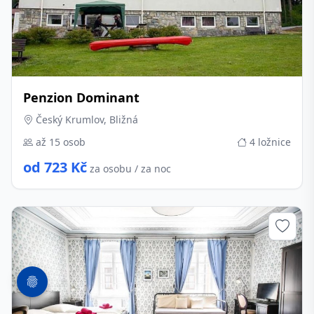
Penzion Dominant
Český Krumlov, Bližná
až 15 osob
4 ložnice
od 723 Kč
za osobu / za noc