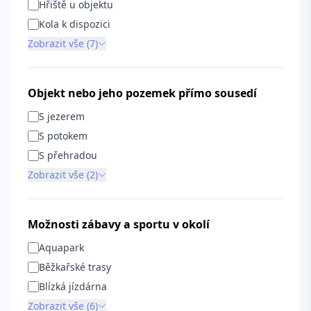
Hřiště u objektu
Kola k dispozici
Zobrazit vše (7)
Objekt nebo jeho pozemek přímo sousedí
S jezerem
S potokem
S přehradou
Zobrazit vše (2)
Možnosti zábavy a sportu v okolí
Aquapark
Běžkařské trasy
Blízká jízdárna
Zobrazit vše (6)