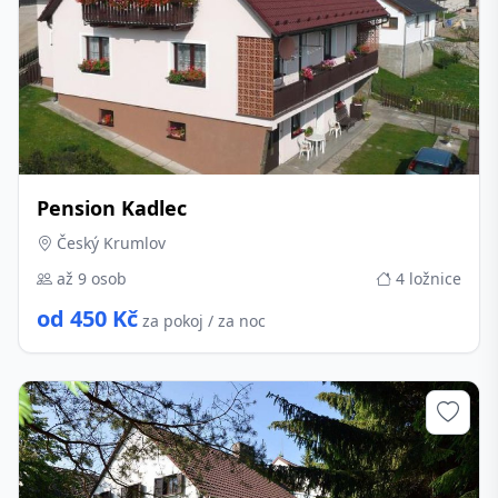
Pension Kadlec
Český Krumlov
až 9 osob
4 ložnice
od 450 Kč
za pokoj / za noc