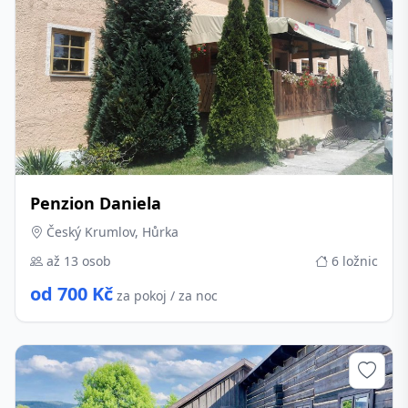
Penzion Daniela
Český Krumlov, Hůrka
až 13 osob
6 ložnic
od 700 Kč
za pokoj / za noc