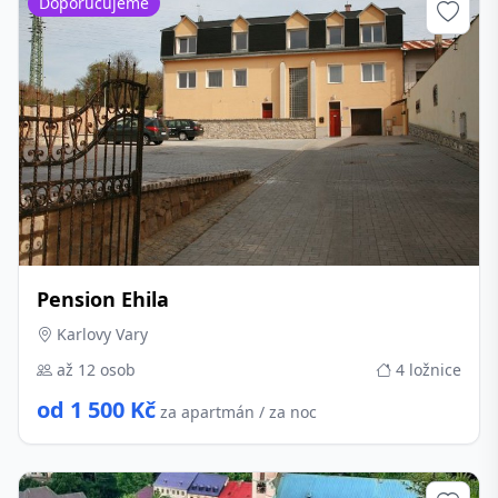
Doporučujeme
Pension Ehila
Karlovy Vary
až 12 osob
4 ložnice
od 1 500 Kč
za apartmán / za noc