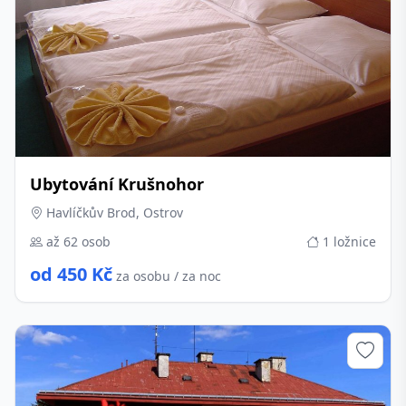
Ubytování Krušnohor
Havlíčkův Brod, Ostrov
až 62 osob
1 ložnice
od 450 Kč
za osobu / za noc