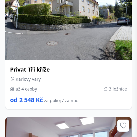
Privat Tři kříže
Karlovy Vary
až 4 osoby
3 ložnice
od 2 548 Kč
za pokoj / za noc