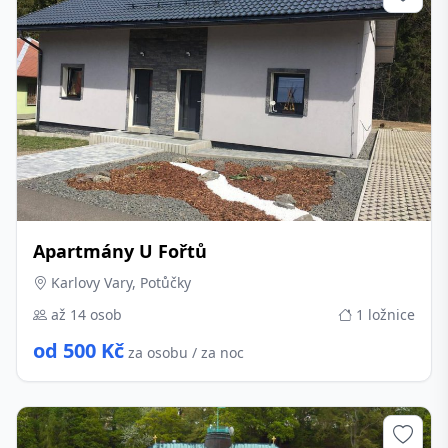
Apartmány U Fořtů
Karlovy Vary, Potůčky
až 14 osob
1 ložnice
od 500 Kč
za osobu / za noc