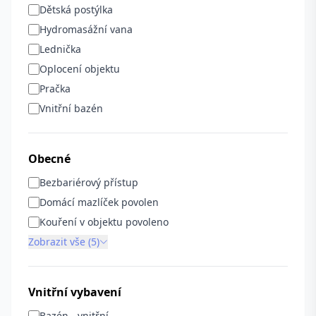
Dětská postýlka
Hydromasážní vana
Lednička
Oplocení objektu
Pračka
Vnitřní bazén
Obecné
Bezbariérový přístup
Domácí mazlíček povolen
Kouření v objektu povoleno
Zobrazit vše (5)
Vnitřní vybavení
Bazén - vnitřní