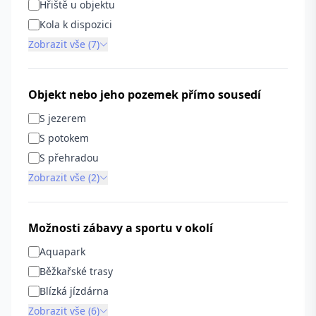
Hřiště u objektu
Kola k dispozici
Zobrazit vše (7)
Objekt nebo jeho pozemek přímo sousedí
S jezerem
S potokem
S přehradou
Zobrazit vše (2)
Možnosti zábavy a sportu v okolí
Aquapark
Běžkařské trasy
Blízká jízdárna
Zobrazit vše (6)