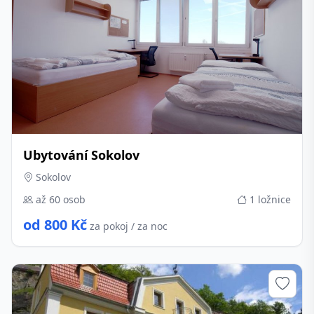
Ubytování Sokolov
Sokolov
až 60 osob
1 ložnice
od 800 Kč
za pokoj / za noc