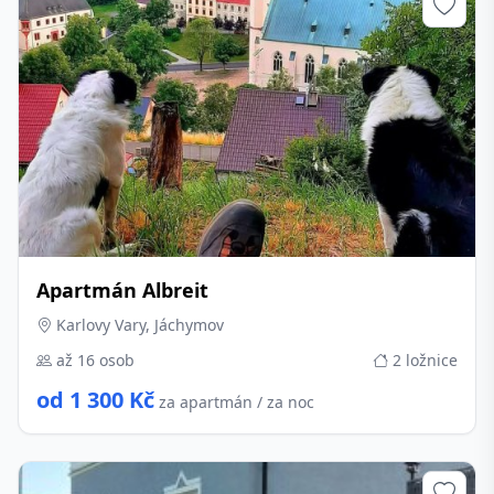
Apartmán Albreit
Karlovy Vary, Jáchymov
až 16 osob
2 ložnice
od 1 300 Kč
za apartmán / za noc