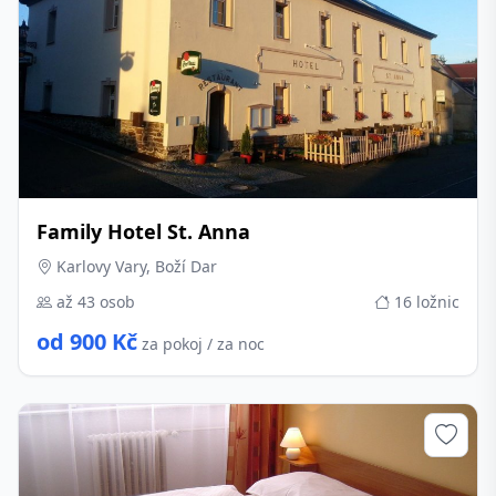
Family Hotel St. Anna
Karlovy Vary, Boží Dar
až 43 osob
16 ložnic
od 900 Kč
za pokoj / za noc