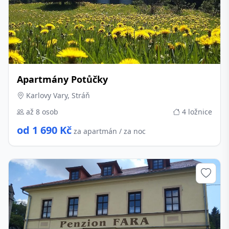
Apartmány Potůčky
Karlovy Vary, Stráň
až 8 osob
4 ložnice
od 1 690 Kč
za apartmán / za noc