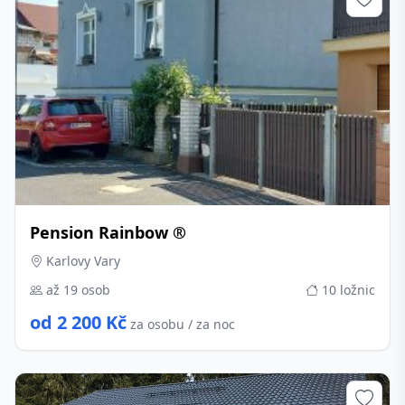
Pension Rainbow ®
Karlovy Vary
až 19 osob
10 ložnic
od 2 200 Kč
za osobu / za noc