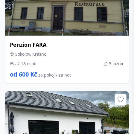
Penzion FARA
Sokolov, Krásno
až 18 osob
5 ložnic
od 600 Kč
za pokoj / za noc