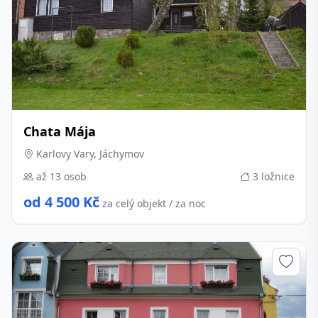
Chata Mája
Karlovy Vary, Jáchymov
až 13 osob
3 ložnice
od 4 500 Kč
za celý objekt / za noc