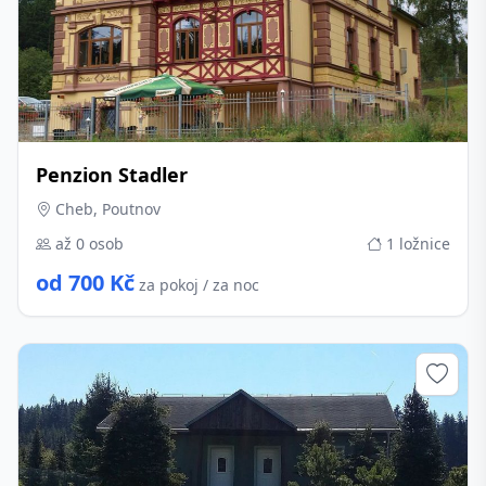
Penzion Stadler
Cheb, Poutnov
až 0 osob
1 ložnice
od 700 Kč
za pokoj / za noc