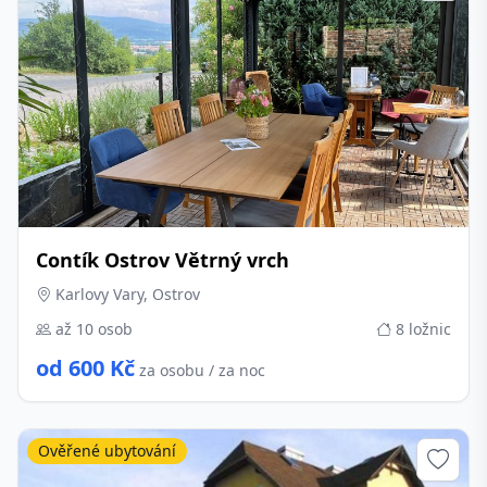
Contík Ostrov Větrný vrch
Karlovy Vary, Ostrov
až 10 osob
8 ložnic
od 600 Kč
za osobu / za noc
Ověřené ubytování