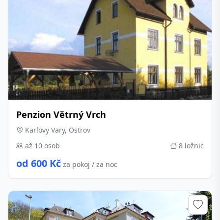
Penzion Větrný Vrch
Karlovy Vary, Ostrov
až 10 osob
8 ložnic
od 600 Kč
za pokoj / za noc