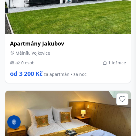
Apartmány Jakubov
Mělník, Vojkovice
až 0 osob
1 ložnice
od 3 200 Kč
za apartmán / za noc