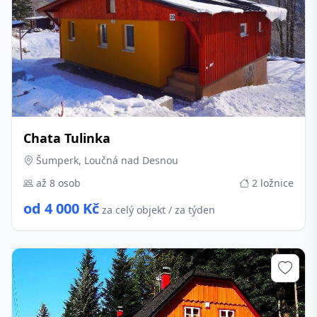
Chata Tulinka
Šumperk, Loučná nad Desnou
až 8 osob
2 ložnice
od 4 000 Kč
za celý objekt / za týden