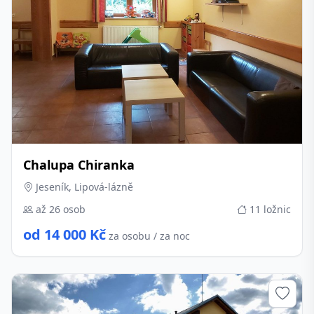
Chalupa Chiranka
Jeseník, Lipová-lázně
až 26 osob
11 ložnic
od 14 000 Kč
za osobu / za noc