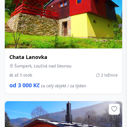
Chata Lanovka
Šumperk, Loučná nad Desnou
až 5 osob
2 ložnice
od 3 000 Kč
za celý objekt / za týden