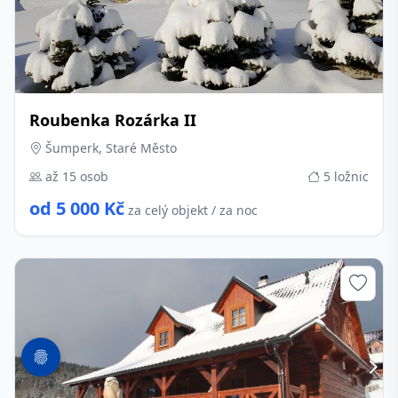
Roubenka Rozárka II
Šumperk, Staré Město
až 15 osob
5 ložnic
od 5 000 Kč
za celý objekt / za noc