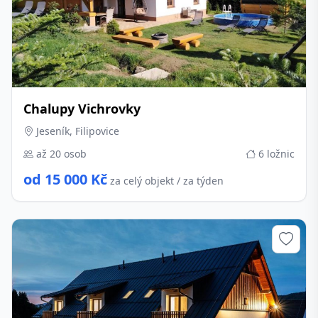
Chalupy Vichrovky
Jeseník, Filipovice
až 20 osob
6 ložnic
od 15 000 Kč
za celý objekt / za týden