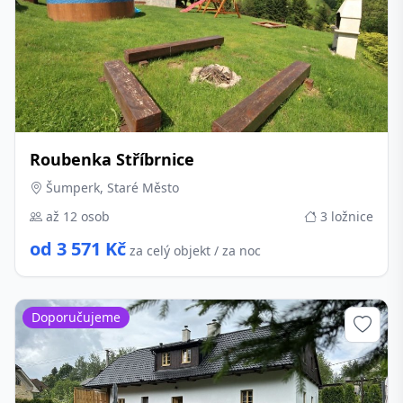
Roubenka Stříbrnice
Šumperk, Staré Město
až 12 osob
3 ložnice
od 3 571 Kč
za celý objekt / za noc
Doporučujeme