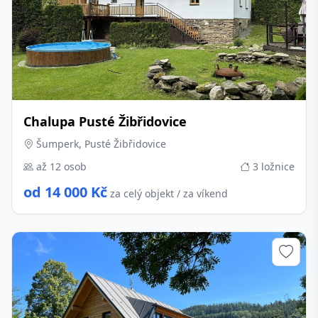
Chalupa Pusté Žibřidovice
Šumperk, Pusté Žibřidovice
až 12 osob
3 ložnice
od 14 000 Kč
za celý objekt / za víkend