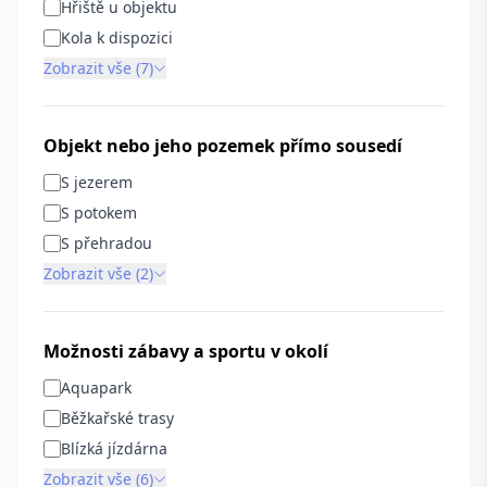
Hřiště u objektu
Kola k dispozici
Zobrazit vše (7)
Objekt nebo jeho pozemek přímo sousedí
S jezerem
S potokem
S přehradou
Zobrazit vše (2)
Možnosti zábavy a sportu v okolí
Aquapark
Běžkařské trasy
Blízká jízdárna
Zobrazit vše (6)