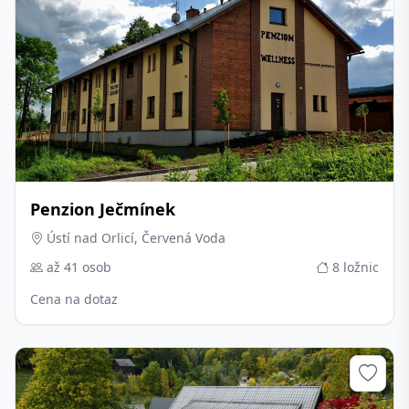
Penzion Ječmínek
Ústí nad Orlicí, Červená Voda
až 41 osob
8 ložnic
Cena na dotaz