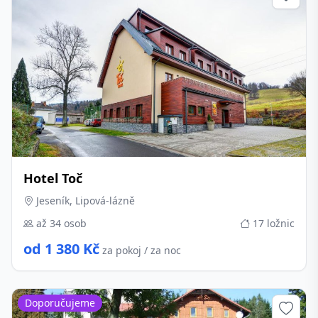
Hotel Toč
Jeseník, Lipová-lázně
až 34 osob
17 ložnic
od 1 380 Kč
za pokoj / za noc
Doporučujeme