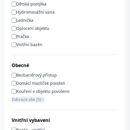
Dětská postýlka
Hydromasážní vana
Lednička
Oplocení objektu
Pračka
Vnitřní bazén
Obecné
Bezbariérový přístup
Domácí mazlíček povolen
Kouření v objektu povoleno
Zobrazit vše (5)
Vnitřní vybavení
Bazén - vnitřní