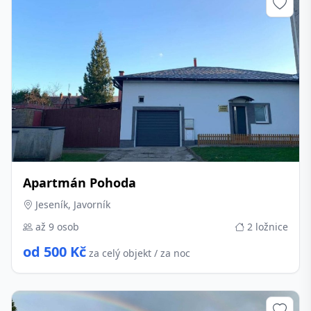
Apartmán Pohoda
Jeseník, Javorník
až 9 osob
2 ložnice
od 500 Kč
za celý objekt / za noc