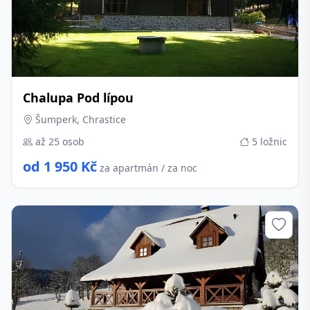
Chalupa Pod lípou
Šumperk, Chrastice
až 25 osob
5 ložnic
od 1 950 Kč
za apartmán / za noc