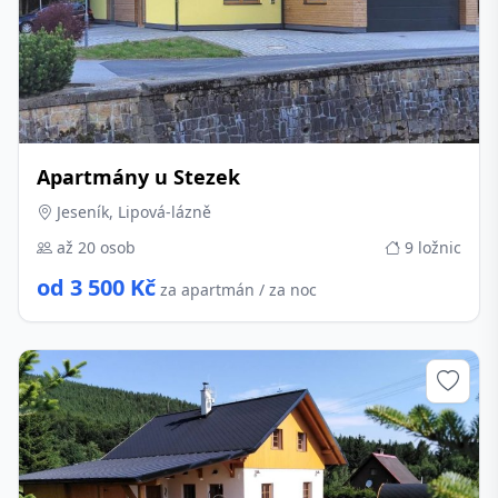
Apartmány u Stezek
Jeseník, Lipová-lázně
až 20 osob
9 ložnic
od 3 500 Kč
za apartmán / za noc