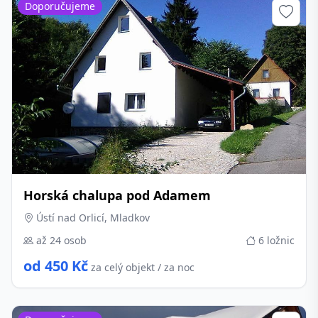
Doporučujeme
Horská chalupa pod Adamem
Ústí nad Orlicí, Mladkov
až 24 osob
6 ložnic
od 450 Kč
za celý objekt / za noc