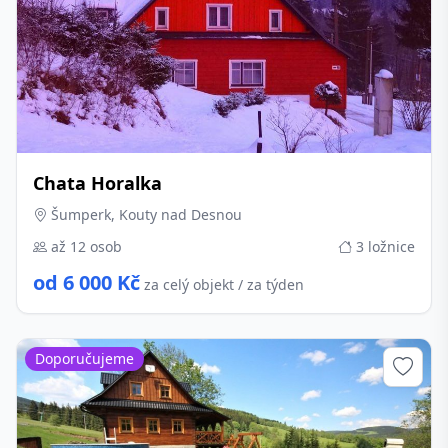
Chata Horalka
Šumperk, Kouty nad Desnou
až 12 osob
3 ložnice
od 6 000 Kč
za celý objekt / za týden
Doporučujeme