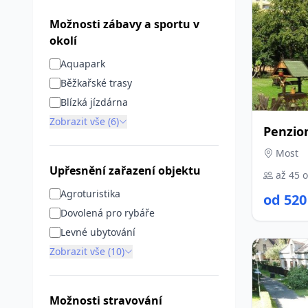
Možnosti zábavy a sportu v
okolí
Aquapark
Běžkařské trasy
Blízká jízdárna
Zobrazit vše (6)
Penzio
Most
Upřesnění zařazení objektu
až 45 
Agroturistika
od 520
Dovolená pro rybáře
Levné ubytování
Zobrazit vše (10)
Možnosti stravování