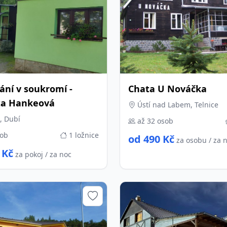
ání v soukromí -
Chata U Nováčka
a Hankeová
Ústí nad Labem, Telnice
, Dubí
až 32 osob
sob
1 ložnice
od 490 Kč
za osobu / za 
 Kč
za pokoj / za noc