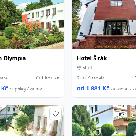
n Olympia
Hotel Širák
Most
osob
1 ložnice
až 45 osob
 Kč
od 1 881 Kč
za pokoj / za noc
za osobu / z