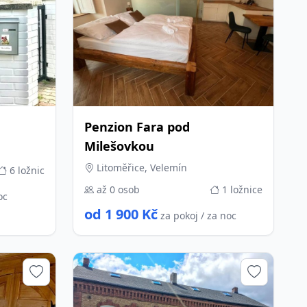
Penzion Fara pod
Milešovkou
Litoměřice, Velemín
6 ložnic
až 0 osob
1 ložnice
oc
od 1 900 Kč
za pokoj / za noc