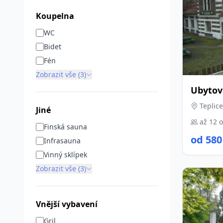
Koupelna
WC
Bidet
Fén
Zobrazit vše (3)
Ubytov
Teplice
Jiné
až 12 
Finská sauna
od 580
Infrasauna
Vinný sklípek
Zobrazit vše (3)
Vnější vybavení
Gril