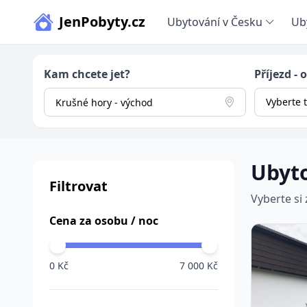
JenPobyty.cz
Ubytování v Česku
Ub
Kam chcete jet?
Příjezd - 
Vyberte 
Ubyto
Filtrovat
Vyberte si
Cena za osobu / noc
0 Kč
7 000 Kč