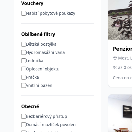
Vouchery
Nabízí pobytové poukazy
Oblíbené filtry
Dětská postýlka
Penzio
Hydromasážní vana
Most, 
Lednička
až 0 o
Oplocení objektu
Pračka
Cena na 
Vnitřní bazén
Obecné
Bezbariérový přístup
Domácí mazlíček povolen