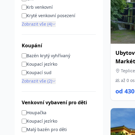
Krb venkovní
Kryté venkovní posezení
Zobrazit vše (4)
Koupání
Ubytov
Bazén krytý vyhřívaný
Markét
Koupací jezírko
Teplice
Koupací sud
až 0 o
Zobrazit vše (2)
od 430
Venkovní vybavení pro děti
Houpačka
Koupací jezírko
Malý bazén pro děti