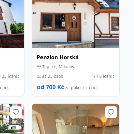
Penzion Horská
Teplice, Mikulov
23 ložnic
až 25 osob
8 ložnic
od 700 Kč
a noc
za pokoj / za noc