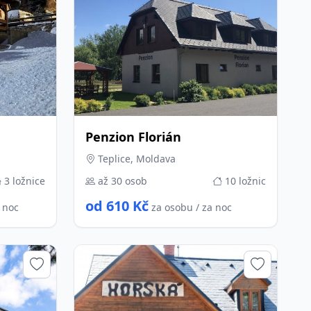
Penzion Florián
Teplice, Moldava
3 ložnice
až 30 osob
10 ložnic
od 610 Kč
a noc
za osobu / za noc