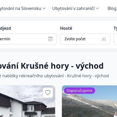
ytování na Slovensku
Ubytování v zahraničí
Blog
odjezd
Hosté
T
termín
Zvolte počet
vání Krušné hory - východ
 z nabídky rekreačního ubytování - Krušné hory - východ
Doporučujeme