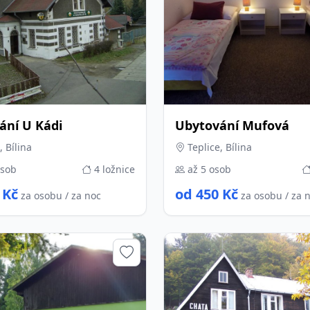
ání U Kádi
Ubytování Mufová
, Bílina
Teplice, Bílina
osob
4 ložnice
až 5 osob
 Kč
od 450 Kč
za osobu / za noc
za osobu / za 