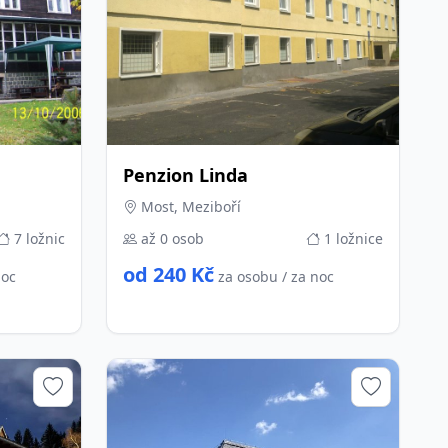
Penzion Linda
Most, Meziboří
7 ložnic
až 0 osob
1 ložnice
od 240 Kč
noc
za osobu / za noc