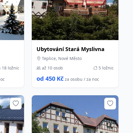
Ubytování Stará Myslivna
Teplice, Nové Město
18 ložnic
až 10 osob
5 ložnic
od 450 Kč
noc
za osobu / za noc