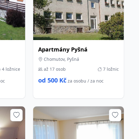
Apartmány Pyšná
Chomutov, Pyšná
4 ložnice
až 17 osob
7 ložnic
od 500 Kč
noc
za osobu / za noc