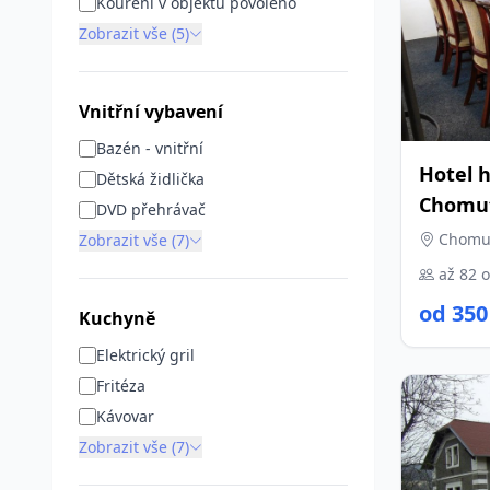
Kouření v objektu povoleno
Zobrazit vše (5)
Vnitřní vybavení
Bazén - vnitřní
Hotel h
Dětská židlička
Chomu
DVD přehrávač
Chomuto
Zobrazit vše (7)
až 82 
od 350
Kuchyně
Elektrický gril
Fritéza
Kávovar
Zobrazit vše (7)