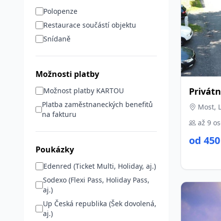
Polopenze
Restaurace součástí objektu
Snídaně
Možnosti platby
Privát
Možnost platby KARTOU
Platba zaměstnaneckých benefitů
Most, L
na fakturu
až 9 o
od 450
Poukázky
Edenred (Ticket Multi, Holiday, aj.)
Sodexo (Flexi Pass, Holiday Pass,
aj.)
Up Česká republika (Šek dovolená,
aj.)