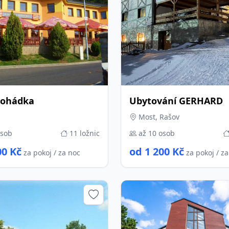
Pohádka
Ubytování GERHARD
Most, Rašov
osob
11 ložnic
až 10 osob
00 Kč
od 1 200 Kč
za pokoj / za noc
za pokoj / z