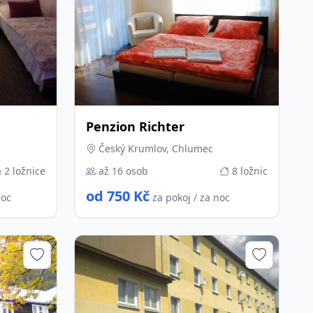
Penzion Richter
Český Krumlov, Chlumec
2 ložnice
až 16 osob
8 ložnic
od 750 Kč
noc
za pokoj / za noc