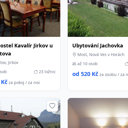
ostel Kavalír Jirkov u
Ubytování Jachovka
tova
Most, Nová Ves v Horách
v, Jirkov
až 10 osob
osob
23 ložnic
od 520 Kč
za osobu / za 
 Kč
za pokoj / za noc