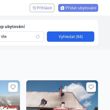
Přihlásit
Přidat ubytování
yp ubytování
Vyhledat (84)
Vše