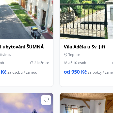
ní ubytování ŠUMNÁ
Vila Adéla u Sv. Jiří
itvínov
Teplice
sob
2 ložnice
až 10 osob
 Kč
od 950 Kč
za osobu / za noc
za pokoj / za n