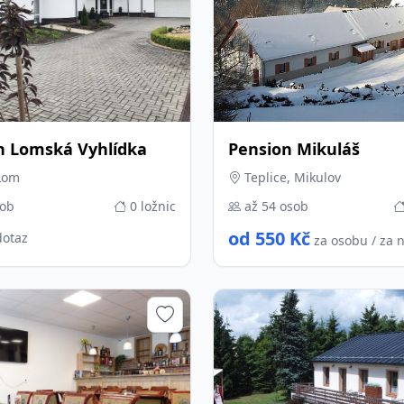
n Lomská Vyhlídka
Pension Mikuláš
Lom
Teplice, Mikulov
sob
0 ložnic
až 54 osob
od 550 Kč
dotaz
za osobu / za 