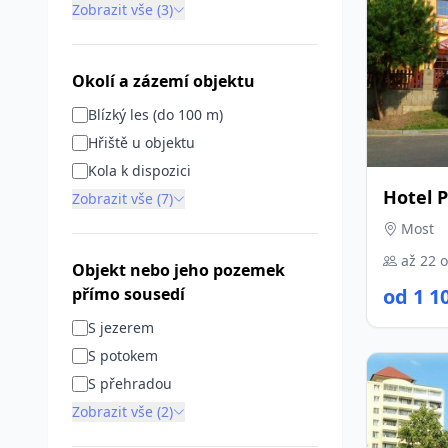
Zobrazit vše (3)
Okolí a zázemí objektu
Blízký les (do 100 m)
Hřiště u objektu
Kola k dispozici
Hotel 
Zobrazit vše (7)
Most
až 22 
Objekt nebo jeho pozemek
přímo sousedí
od 1 1
S jezerem
S potokem
S přehradou
Zobrazit vše (2)