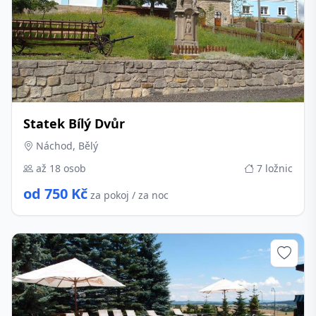
Statek Bílý Dvůr
Náchod, Bělý
až 18 osob
7 ložnic
od 750 Kč
za pokoj / za noc