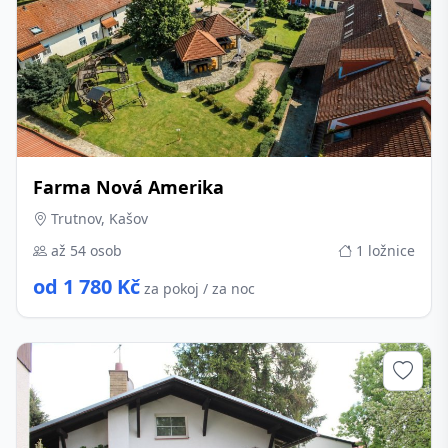
Farma Nová Amerika
Trutnov, Kašov
až 54 osob
1 ložnice
od 1 780 Kč
za pokoj / za noc