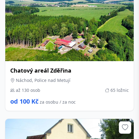
Chatový areál Zděřina
Náchod, Police nad Metují
až 130 osob
65 ložnic
od 100 Kč
za osobu / za noc