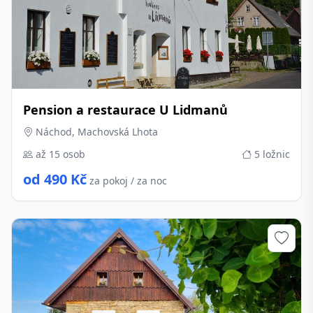
Pension a restaurace U Lidmanů
Náchod, Machovská Lhota
až 15 osob
5 ložnic
od 490 Kč
za pokoj / za noc