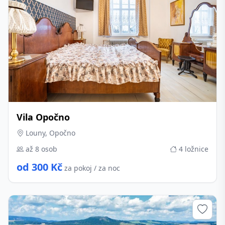
Vila Opočno
Louny, Opočno
až 8 osob
4 ložnice
od 300 Kč
za pokoj / za noc