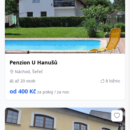
Penzion U Hanušů
Náchod, Šeřeč
až 20 osob
8 ložnic
od 400 Kč
za pokoj / za noc