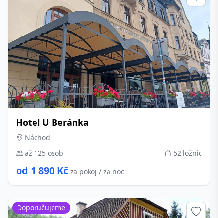
Hotel U Beránka
Náchod
až 125 osob
52 ložnic
od 1 890 Kč
za pokoj / za noc
Doporučujeme