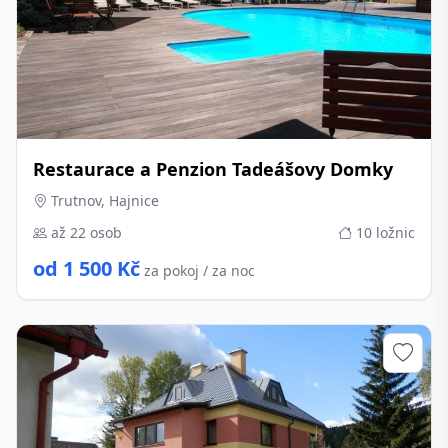
Restaurace a Penzion Tadeášovy Domky
Trutnov, Hajnice
až 22 osob
10 ložnic
od 1 500 Kč
za pokoj / za noc