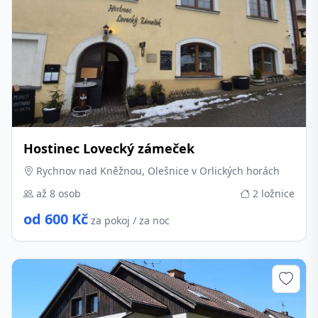
Hostinec Lovecký zámeček
Rychnov nad Kněžnou, Olešnice v Orlických horách
až 8 osob
2 ložnice
od 600 Kč
za pokoj / za noc