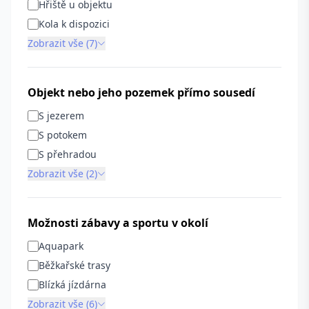
Hřiště u objektu
Kola k dispozici
Zobrazit vše (7)
Objekt nebo jeho pozemek přímo sousedí
S jezerem
S potokem
S přehradou
Zobrazit vše (2)
Možnosti zábavy a sportu v okolí
Aquapark
Běžkařské trasy
Blízká jízdárna
Zobrazit vše (6)