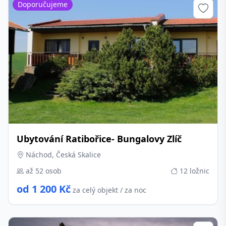
Doporučujeme
Ubytování Ratibořice- Bungalovy Zlíč
Náchod, Česká Skalice
až 52 osob
12 ložnic
od 1 200 Kč
za celý objekt / za noc