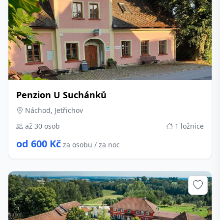
Penzion U Suchánků
Náchod, Jetřichov
až 30 osob
1 ložnice
od 600 Kč
za osobu / za noc