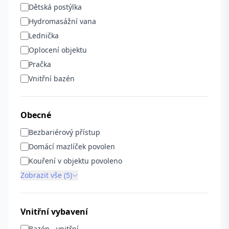
Dětská postýlka
Hydromasážní vana
Lednička
Oplocení objektu
Pračka
Vnitřní bazén
Obecné
Bezbariérový přístup
Domácí mazlíček povolen
Kouření v objektu povoleno
Zobrazit vše (5)
Vnitřní vybavení
Bazén - vnitřní