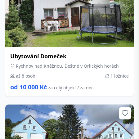
Ubytování Domeček
Rychnov nad Kněžnou, Deštné v Orlických horách
až 8 osob
1 ložnice
od 10 000 Kč
za celý objekt / za noc