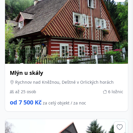
Mlýn u skály
Rychnov nad Kněžnou, Deštné v Orlických horách
až 25 osob
6 ložnic
od 7 500 Kč
za celý objekt / za noc