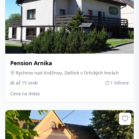
Pension Arnika
Rychnov nad Kněžnou, Deštné v Orlických horách
až 15 osob
1 ložnice
Cena na dotaz