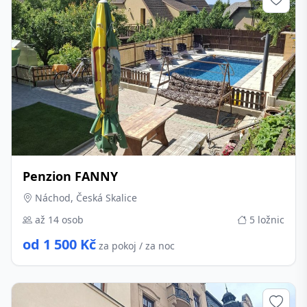
Penzion FANNY
Náchod, Česká Skalice
až 14 osob
5 ložnic
od 1 500 Kč
za pokoj / za noc