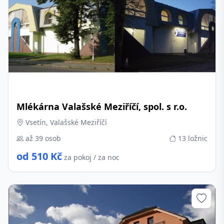
Mlékárna Valašské Meziříčí, spol. s r.o.
Vsetín, Valašské Meziříčí
až 39 osob
13 ložnic
od 510 Kč
za pokoj / za noc