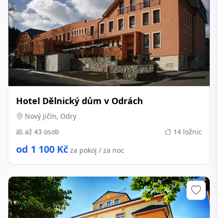
Hotel Dělnický dům v Odrách
Nový Jičín, Odry
až 43 osob
14 ložnic
od 1 100 Kč
za pokoj / za noc