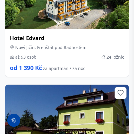
Hotel Edvard
Nový Jičín, Frenštát pod Radhoštěm
až 93 osob
24 ložnic
od 1 390 Kč
za apartmán / za noc