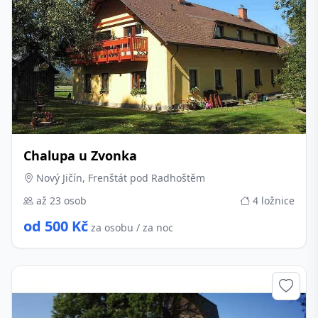
Chalupa u Zvonka
Nový Jičín, Frenštát pod Radhoštěm
až 23 osob
4 ložnice
od 500 Kč
za osobu / za noc