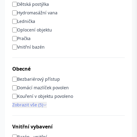
Dětská postýlka
Hydromasážní vana
Lednička
Oplocení objektu
Pračka
Vnitřní bazén
Obecné
Bezbariérový přístup
Domácí mazlíček povolen
Kouření v objektu povoleno
Zobrazit vše (5)
Vnitřní vybavení
Bazén - vnitřní