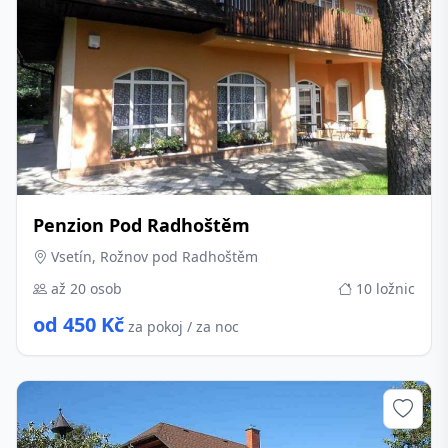
Penzion Pod Radhoštěm
Vsetín, Rožnov pod Radhoštěm
až 20 osob
10 ložnic
od 450 Kč
za pokoj / za noc