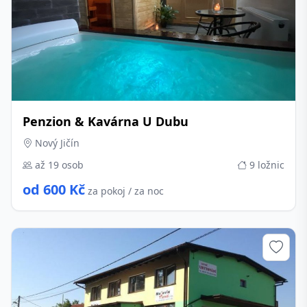
Penzion & Kavárna U Dubu
Nový Jičín
až 19 osob
9 ložnic
od 600 Kč
za pokoj / za noc