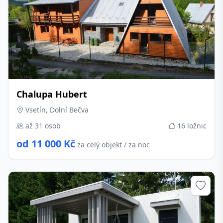
Chalupa Hubert
Vsetín, Dolní Bečva
až 31 osob
16 ložnic
od 11 000 Kč
za celý objekt / za noc