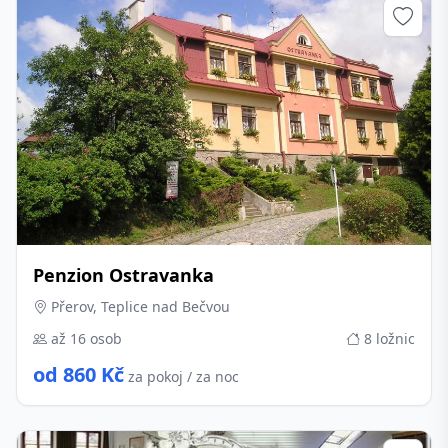
Penzion Ostravanka
Přerov, Teplice nad Bečvou
až 16 osob
8 ložnic
od 860 Kč
za pokoj / za noc