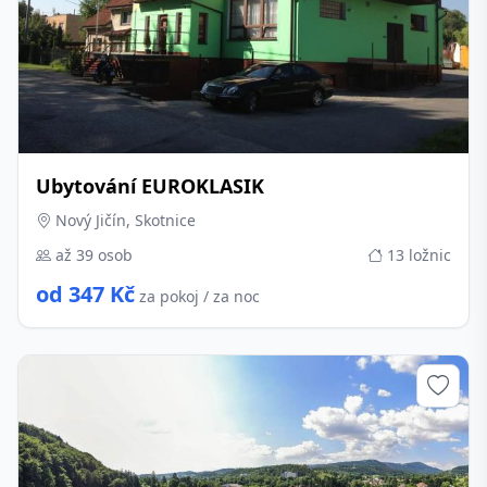
Ubytování EUROKLASIK
Nový Jičín, Skotnice
až 39 osob
13 ložnic
od 347 Kč
za pokoj / za noc