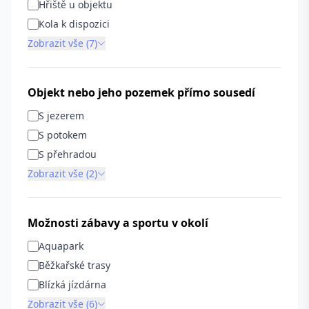
Hřiště u objektu
Kola k dispozici
Zobrazit vše (7)
Objekt nebo jeho pozemek přímo sousedí
S jezerem
S potokem
S přehradou
Zobrazit vše (2)
Možnosti zábavy a sportu v okolí
Aquapark
Běžkařské trasy
Blízká jízdárna
Zobrazit vše (6)