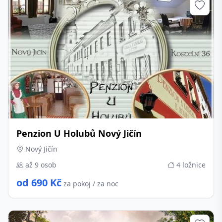
Penzion U Holubů Nový Jičín
Nový Jičín
až 9 osob
4 ložnice
od 690 Kč
za pokoj / za noc