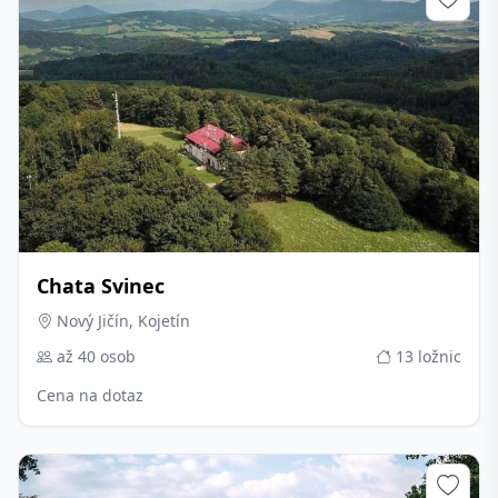
Chata Svinec
Nový Jičín, Kojetín
až 40 osob
13 ložnic
Cena na dotaz