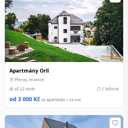
Apartmány Orlí
Přerov, Hranice
až 22 osob
1 ložnice
od 3 000 Kč
za apartmán / za noc