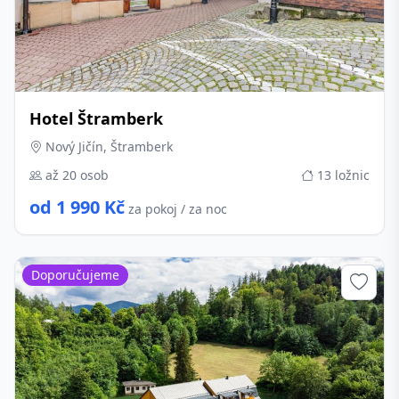
Hotel Štramberk
Nový Jičín, Štramberk
až 20 osob
13 ložnic
od 1 990 Kč
za pokoj / za noc
Doporučujeme