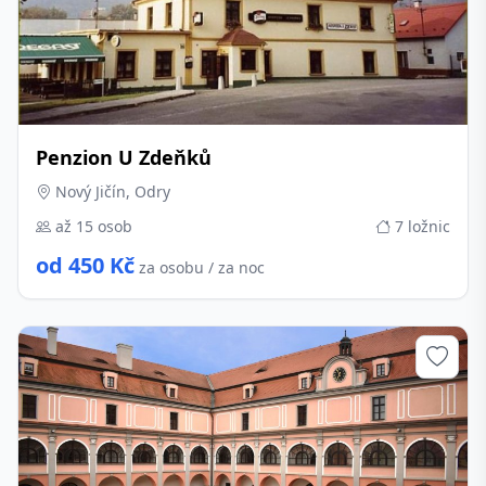
Penzion U Zdeňků
Nový Jičín, Odry
až 15 osob
7 ložnic
od 450 Kč
za osobu / za noc