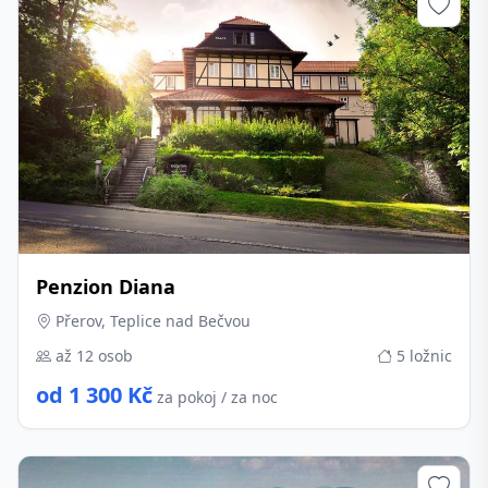
Penzion Diana
Přerov, Teplice nad Bečvou
až 12 osob
5 ložnic
od 1 300 Kč
za pokoj / za noc