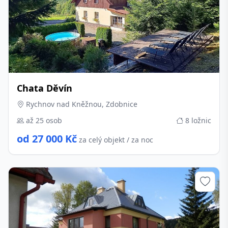
Chata Děvín
Rychnov nad Kněžnou, Zdobnice
až 25 osob
8 ložnic
od 27 000 Kč
za celý objekt / za noc