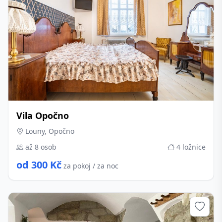
Vila Opočno
Louny, Opočno
až 8 osob
4 ložnice
od 300 Kč
za pokoj / za noc