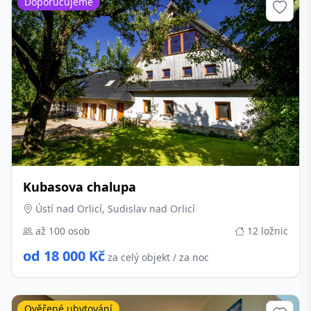
Doporučujeme
Kubasova chalupa
Ústí nad Orlicí, Sudislav nad Orlicí
až 100 osob
12 ložnic
od 18 000 Kč
za celý objekt / za noc
Ověřené ubytování