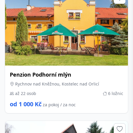
Penzion Podhorní mlýn
Rychnov nad Kněžnou, Kostelec nad Orlicí
až 22 osob
6 ložnic
od 1 000 Kč
za pokoj / za noc