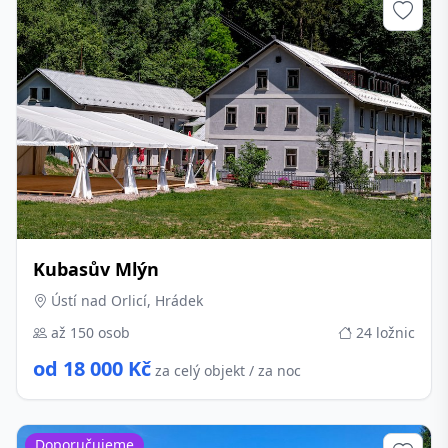
Kubasův Mlýn
Ústí nad Orlicí, Hrádek
až 150 osob
24 ložnic
od 18 000 Kč
za celý objekt / za noc
Doporučujeme