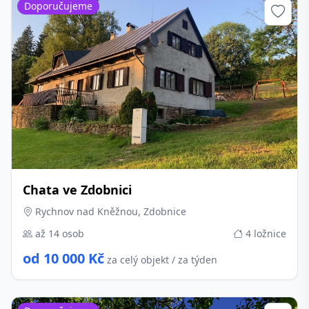
Doporučujeme
Chata ve Zdobnici
Rychnov nad Kněžnou, Zdobnice
až 14 osob
4 ložnice
od 10 000 Kč
za celý objekt / za týden