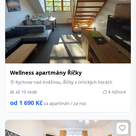
Wellness apartmány Říčky
Rychnov nad Kněžnou, Říčky v Orlických horách
až 10 osob
4 ložnice
od 1 690 Kč
za apartmán / za noc