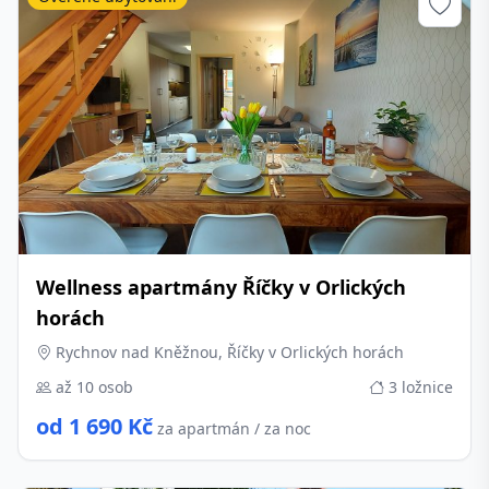
Wellness apartmány Říčky v Orlických
horách
Rychnov nad Kněžnou, Říčky v Orlických horách
až 10 osob
3 ložnice
od 1 690 Kč
za apartmán / za noc