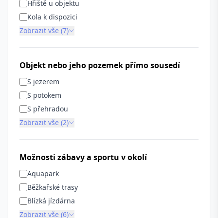
Hřiště u objektu
Kola k dispozici
Zobrazit vše (7)
Objekt nebo jeho pozemek přímo sousedí
S jezerem
S potokem
S přehradou
Zobrazit vše (2)
Možnosti zábavy a sportu v okolí
Aquapark
Běžkařské trasy
Blízká jízdárna
Zobrazit vše (6)