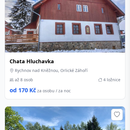
Chata Hluchavka
Rychnov nad Kněžnou, Orlické Záhoří
až 8 osob
4 ložnice
od 170 Kč
za osobu / za noc