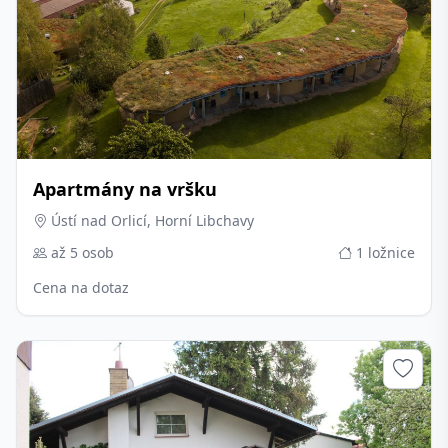
Apartmány na vršku
Ústí nad Orlicí, Horní Libchavy
až 5 osob
1 ložnice
Cena na dotaz