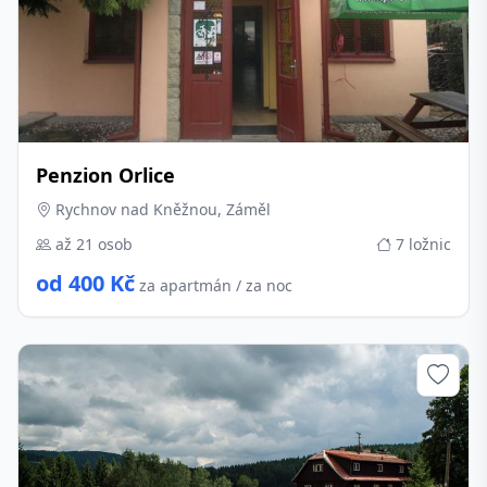
Penzion Orlice
Rychnov nad Kněžnou, Záměl
až 21 osob
7 ložnic
od 400 Kč
za apartmán / za noc