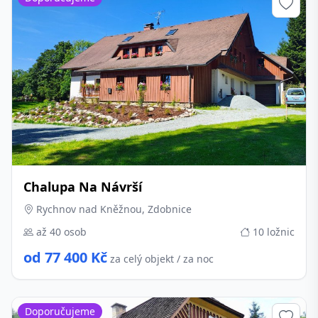
Chalupa Na Návrší
Rychnov nad Kněžnou, Zdobnice
až 40 osob
10 ložnic
od 77 400 Kč
za celý objekt / za noc
Doporučujeme