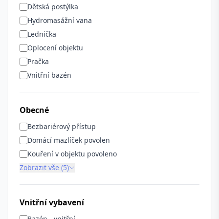
Dětská postýlka
Hydromasážní vana
Lednička
Oplocení objektu
Pračka
Vnitřní bazén
Obecné
Bezbariérový přístup
Domácí mazlíček povolen
Kouření v objektu povoleno
Zobrazit vše (5)
Vnitřní vybavení
Bazén - vnitřní