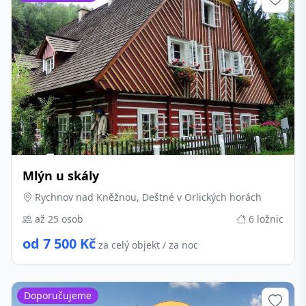
Mlýn u skály
Rychnov nad Kněžnou, Deštné v Orlických horách
až 25 osob
6 ložnic
od 7 500 Kč
za celý objekt / za noc
Doporučujeme