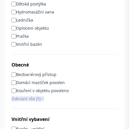
Dětská postýlka
Hydromasážní vana
Lednička
Oplocení objektu
Pračka
Vnitřní bazén
Obecné
Bezbariérový přístup
Domácí mazlíček povolen
Kouření v objektu povoleno
Zobrazit vše (5)
Vnitřní vybavení
Bazén - vnitřní