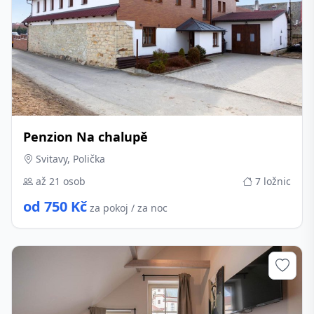
Penzion Na chalupě
Svitavy, Polička
až 21 osob
7 ložnic
od 750 Kč
za pokoj / za noc