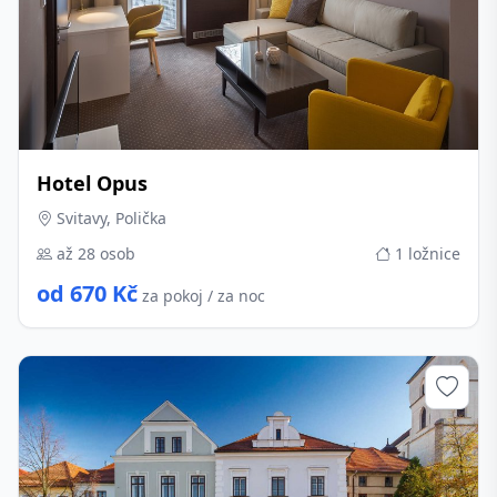
Hotel Opus
Svitavy, Polička
až 28 osob
1 ložnice
od 670 Kč
za pokoj / za noc