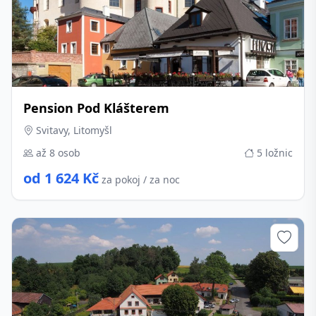
Pension Pod Klášterem
Svitavy, Litomyšl
až 8 osob
5 ložnic
od 1 624 Kč
za pokoj / za noc