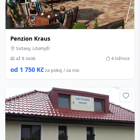
Penzion Kraus
Svitavy, Litomyšl
až 8 osob
4 ložnice
od 1 750 Kč
za pokoj / za noc