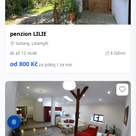
penzion LILIE
Svitavy, Litomyšl
až 12 osob
6 ložnic
od 800 Kč
za pokoj / za noc