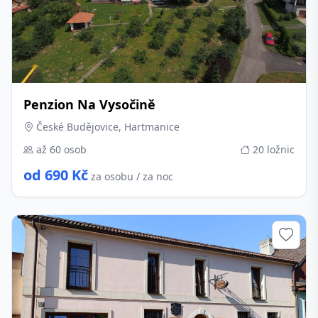
Penzion Na Vysočině
České Budějovice, Hartmanice
až 60 osob
20 ložnic
od 690 Kč
za osobu / za noc