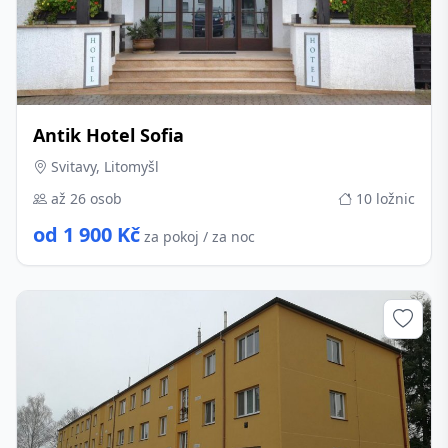
Antik Hotel Sofia
Svitavy, Litomyšl
až 26 osob
10 ložnic
od 1 900 Kč
za pokoj / za noc