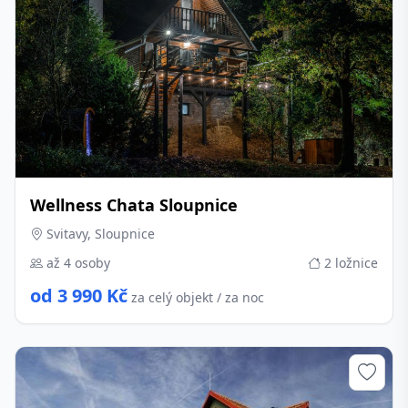
Wellness Chata Sloupnice
Svitavy, Sloupnice
až 4 osoby
2 ložnice
od 3 990 Kč
za celý objekt / za noc