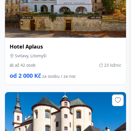
Hotel Aplaus
Svitavy, Litomyšl
až 42 osob
23 ložnic
od 2 000 Kč
za osobu / za noc