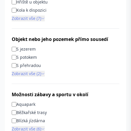
Hřiště u objektu
Kola k dispozici
Zobrazit vše (7)
Objekt nebo jeho pozemek přímo sousedí
S jezerem
S potokem
S přehradou
Zobrazit vše (2)
Možnosti zábavy a sportu v okolí
Aquapark
Běžkařské trasy
Blízká jízdárna
Zobrazit vše (6)