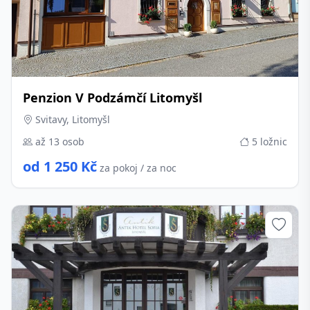
Penzion V Podzámčí Litomyšl
Svitavy, Litomyšl
až 13 osob
5 ložnic
od 1 250 Kč
za pokoj / za noc