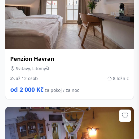
Penzion Havran
Svitavy, Litomyšl
až 12 osob
8 ložnic
od 2 000 Kč
za pokoj / za noc