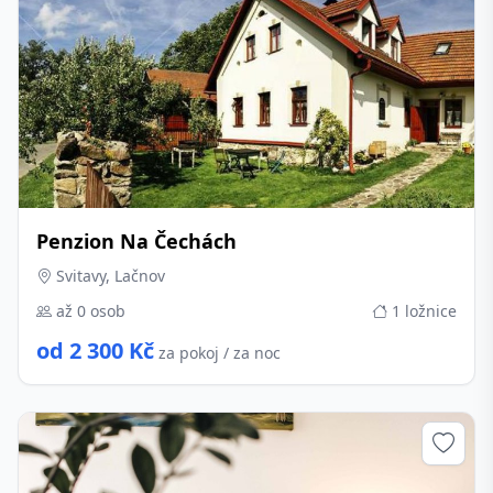
Penzion Na Čechách
Svitavy, Lačnov
až 0 osob
1 ložnice
od 2 300 Kč
za pokoj / za noc