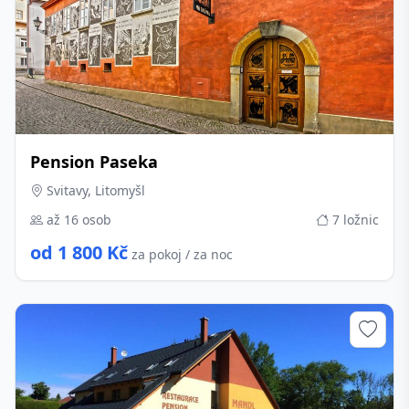
Pension Paseka
Svitavy, Litomyšl
až 16 osob
7 ložnic
od 1 800 Kč
za pokoj / za noc