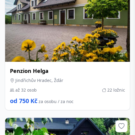
Penzion Helga
Jindřichův Hradec, Žďár
až 32 osob
22 ložnic
od 750 Kč
za osobu / za noc