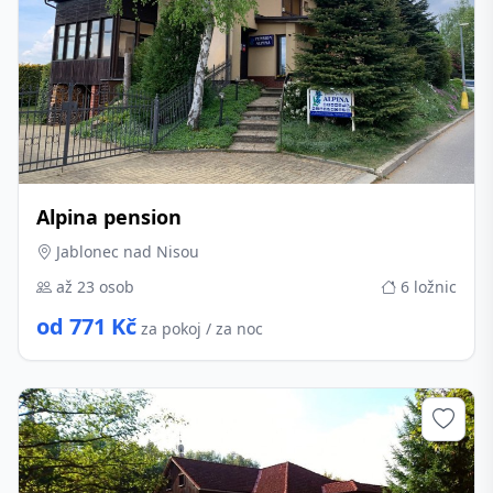
Alpina pension
Jablonec nad Nisou
až 23 osob
6 ložnic
od 771 Kč
za pokoj / za noc