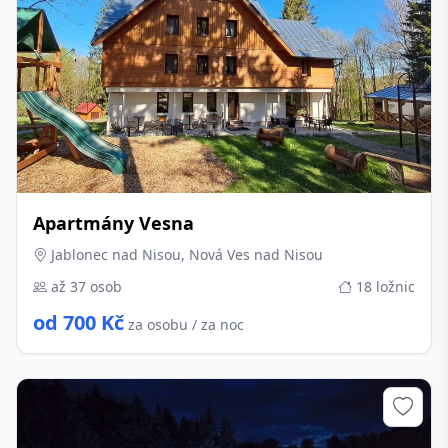
Apartmány Vesna
Jablonec nad Nisou, Nová Ves nad Nisou
až 37 osob
18 ložnic
od 700 Kč
za osobu / za noc