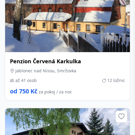
Penzion Červená Karkulka
Jablonec nad Nisou, Smržovka
až 41 osob
12 ložnic
od 750 Kč
za pokoj / za noc