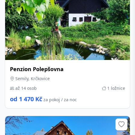
Penzion Polepšovna
Semily, Krčkovice
až 14 osob
1 ložnice
od 1 470 Kč
za pokoj / za noc