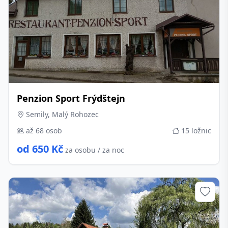
Penzion Sport Frýdštejn
Semily, Malý Rohozec
až 68 osob
15 ložnic
od 650 Kč
za osobu / za noc