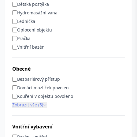
Dětská postýlka
Hydromasážní vana
Lednička
Oplocení objektu
Pračka
Vnitřní bazén
Obecné
Bezbariérový přístup
Domácí mazlíček povolen
Kouření v objektu povoleno
Zobrazit vše (5)
Vnitřní vybavení
Bazén - vnitřní