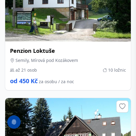
Penzion Loktuše
Semily, Mírová pod Kozákovem
až 21 osob
10 ložnic
od 450 Kč
za osobu / za noc