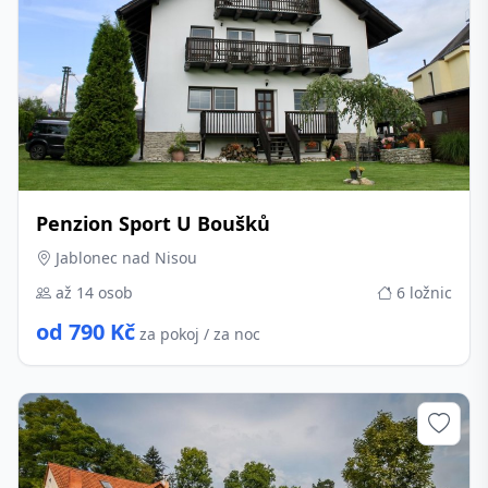
Penzion Sport U Boušků
Jablonec nad Nisou
až 14 osob
6 ložnic
od 790 Kč
za pokoj / za noc