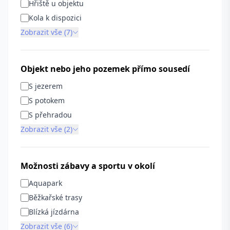
Hřiště u objektu
Kola k dispozici
Zobrazit vše (7)
Objekt nebo jeho pozemek přímo sousedí
S jezerem
S potokem
S přehradou
Zobrazit vše (2)
Možnosti zábavy a sportu v okolí
Aquapark
Běžkařské trasy
Blízká jízdárna
Zobrazit vše (6)