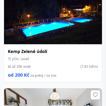
Kemp Zelené údolí
Jičín, Loveč
až 206 osob
82 ložnic
od 200 Kč
za pokoj / za noc