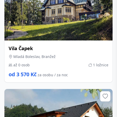
Vila Čapek
Mladá Boleslav, Branžež
až 0 osob
1 ložnice
od 3 570 Kč
za osobu / za noc