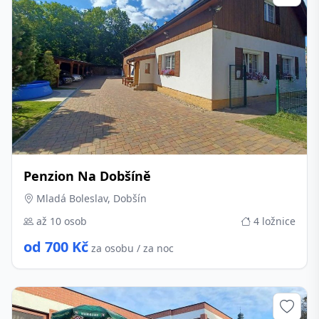
Penzion Na Dobšíně
Mladá Boleslav, Dobšín
až 10 osob
4 ložnice
od 700 Kč
za osobu / za noc