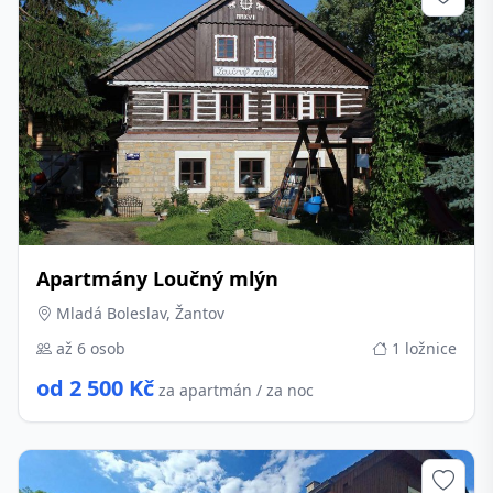
Apartmány Loučný mlýn
Mladá Boleslav, Žantov
až 6 osob
1 ložnice
od 2 500 Kč
za apartmán / za noc