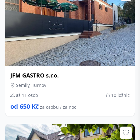
JFM GASTRO s.r.o.
Semily, Turnov
až 11 osob
10 ložnic
od 650 Kč
za osobu / za noc