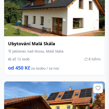
Ubytování Malá Skála
Jablonec nad Nisou, Malá Skála
až 12 osob
8 ložnic
od 450 Kč
za osobu / za noc