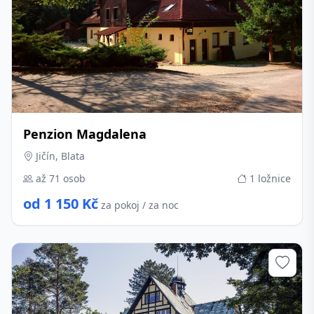
Penzion Magdalena
Jičín, Blata
až 71 osob
1 ložnice
od 1 150 Kč
za pokoj / za noc