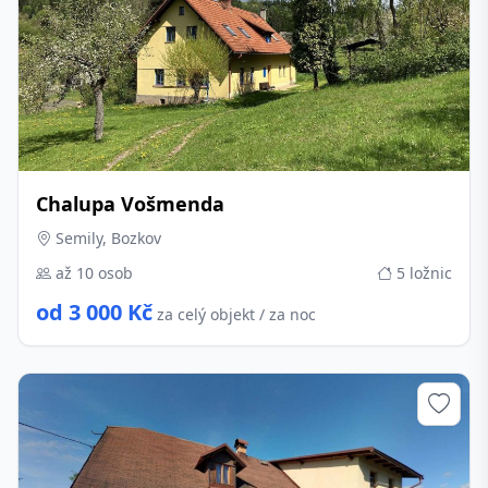
Chalupa Vošmenda
Semily, Bozkov
až 10 osob
5 ložnic
od 3 000 Kč
za celý objekt / za noc