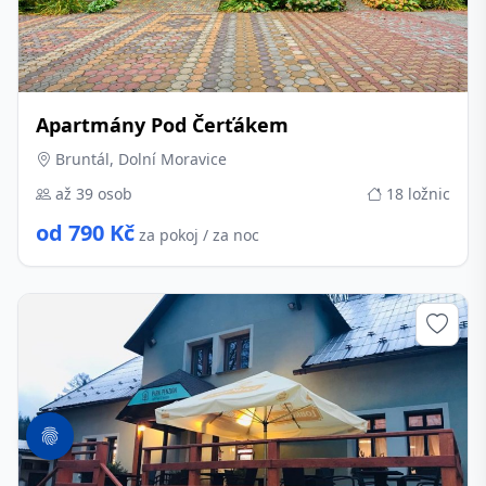
Apartmány Pod Čerťákem
Bruntál, Dolní Moravice
až 39 osob
18 ložnic
od 790 Kč
za pokoj / za noc