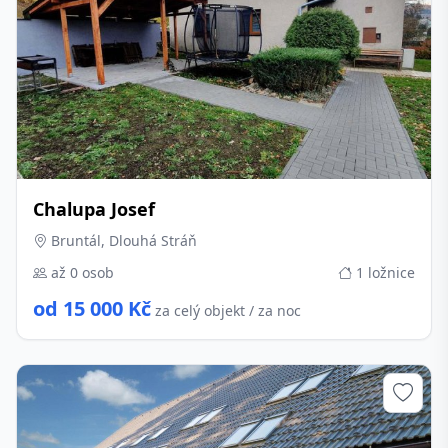
Chalupa Josef
Bruntál, Dlouhá Stráň
až 0 osob
1 ložnice
od 15 000 Kč
za celý objekt / za noc