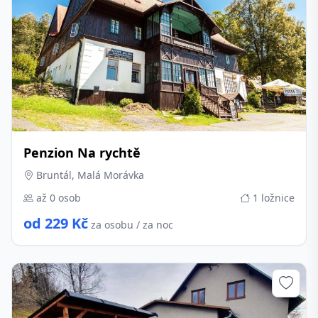
Penzion Na rychtě
Bruntál, Malá Morávka
až 0 osob
1 ložnice
od 229 Kč
za osobu / za noc