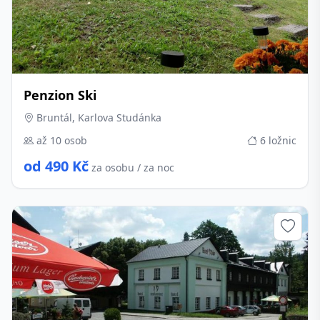
Penzion Ski
Bruntál, Karlova Studánka
až 10 osob
6 ložnic
od 490 Kč
za osobu / za noc