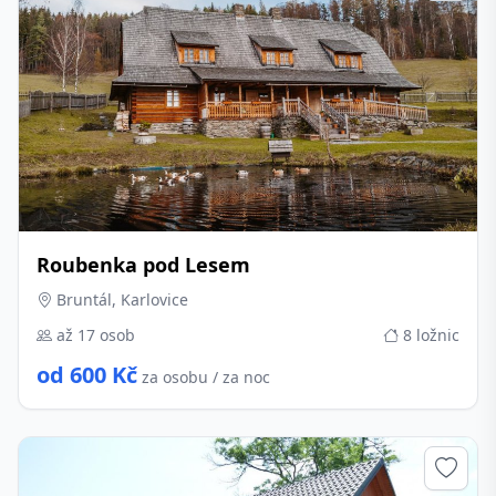
Roubenka pod Lesem
Bruntál, Karlovice
až 17 osob
8 ložnic
od 600 Kč
za osobu / za noc