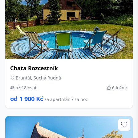
Chata Rozcestník
Bruntál, Suchá Rudná
až 18 osob
6 ložnic
od 1 900 Kč
za apartmán / za noc