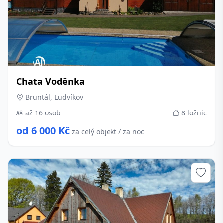
Chata Voděnka
Bruntál, Ludvíkov
až 16 osob
8 ložnic
od 6 000 Kč
za celý objekt / za noc