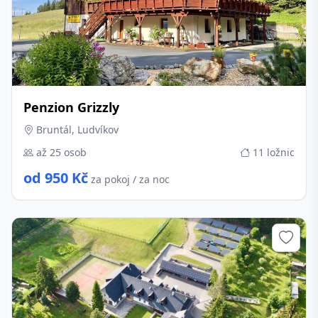
Penzion Grizzly
Bruntál, Ludvíkov
až 25 osob
11 ložnic
od 950 Kč
za pokoj / za noc