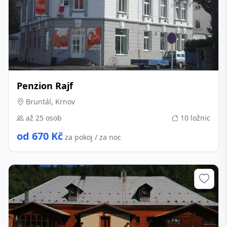
Penzion Rajf
Bruntál, Krnov
až 25 osob
10 ložnic
od 670 Kč
za pokoj / za noc