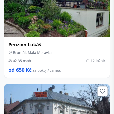
Penzion Lukáš
Bruntál, Malá Morávka
až 35 osob
12 ložnic
od 650 Kč
za pokoj / za noc