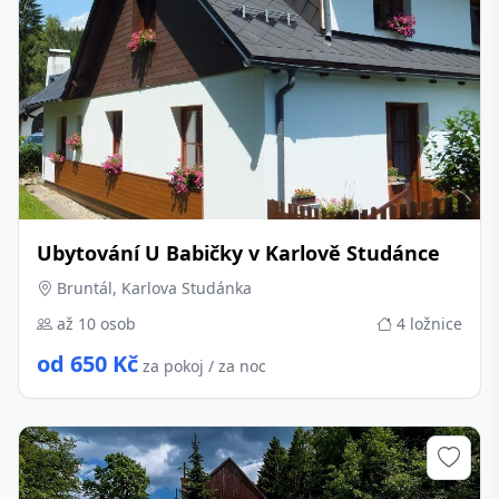
Ubytování U Babičky v Karlově Studánce
Bruntál, Karlova Studánka
až 10 osob
4 ložnice
od 650 Kč
za pokoj / za noc