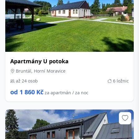
Apartmány U potoka
Bruntál, Horní Moravice
až 24 osob
6 ložnic
od 1 860 Kč
za apartmán / za noc