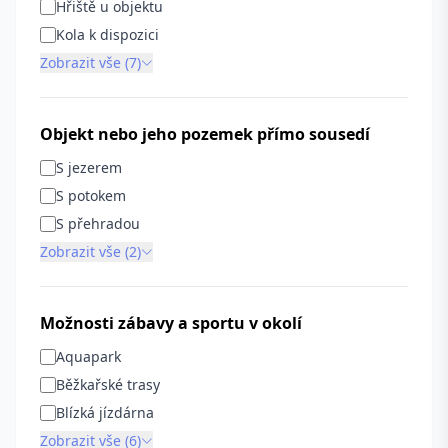
Hřiště u objektu
Kola k dispozici
Zobrazit vše (7)
Objekt nebo jeho pozemek přímo sousedí
S jezerem
S potokem
S přehradou
Zobrazit vše (2)
Možnosti zábavy a sportu v okolí
Aquapark
Běžkařské trasy
Blízká jízdárna
Zobrazit vše (6)