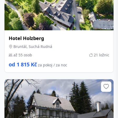
Hotel Holzberg
Bruntál, Suchá Rudná
až 55 osob
21 ložnic
od 1 815 Kč
za pokoj / za noc