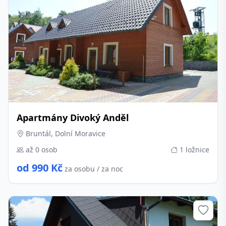
Apartmány Divoký Anděl
Bruntál, Dolní Moravice
až 0 osob
1 ložnice
od 990 Kč
za osobu / za noc