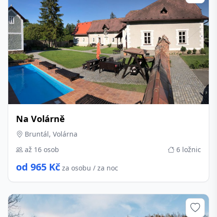
Na Volárně
Bruntál, Volárna
až 16 osob
6 ložnic
od 965 Kč
za osobu / za noc