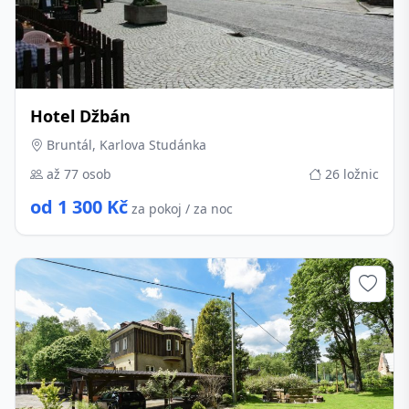
Hotel Džbán
Bruntál, Karlova Studánka
až 77 osob
26 ložnic
od 1 300 Kč
za pokoj / za noc