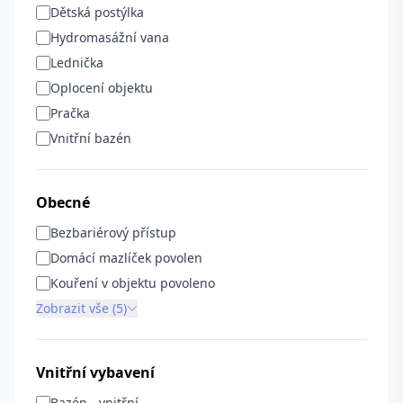
Dětská postýlka
Hydromasážní vana
Lednička
Oplocení objektu
Pračka
Vnitřní bazén
Obecné
Bezbariérový přístup
Domácí mazlíček povolen
Kouření v objektu povoleno
Zobrazit vše (5)
Vnitřní vybavení
Bazén - vnitřní