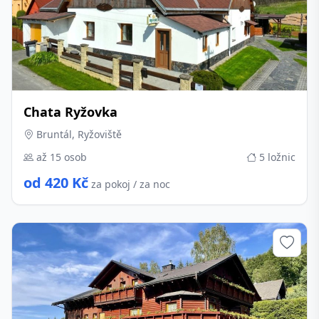
Chata Ryžovka
Bruntál, Ryžoviště
až 15 osob
5 ložnic
od 420 Kč
za pokoj / za noc