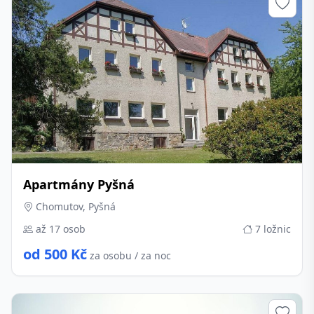
Apartmány Pyšná
Chomutov, Pyšná
až 17 osob
7 ložnic
od 500 Kč
za osobu / za noc