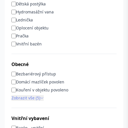
Dětská postýlka
Hydromasážní vana
Lednička
Oplocení objektu
Pračka
Vnitřní bazén
Obecné
Bezbariérový přístup
Domácí mazlíček povolen
Kouření v objektu povoleno
Zobrazit vše (5)
Vnitřní vybavení
Bazén - vnitřní