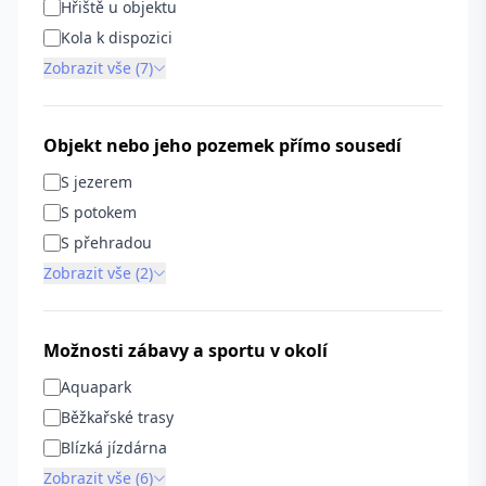
Hřiště u objektu
Kola k dispozici
Zobrazit vše (7)
Objekt nebo jeho pozemek přímo sousedí
S jezerem
S potokem
S přehradou
Zobrazit vše (2)
Možnosti zábavy a sportu v okolí
Aquapark
Běžkařské trasy
Blízká jízdárna
Zobrazit vše (6)