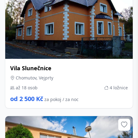
Vila Slunečnice
Chomutov, Vejprty
až 18 osob
4 ložnice
od 2 500 Kč
za pokoj / za noc