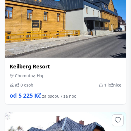
Keilberg Resort
Chomutov, Háj
až 0 osob
1 ložnice
od 5 225 Kč
za osobu / za noc