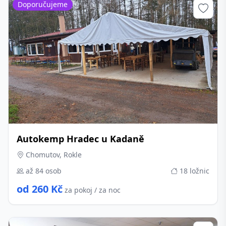
Doporučujeme
Autokemp Hradec u Kadaně
Chomutov, Rokle
až 84 osob
18 ložnic
od 260 Kč
za pokoj / za noc