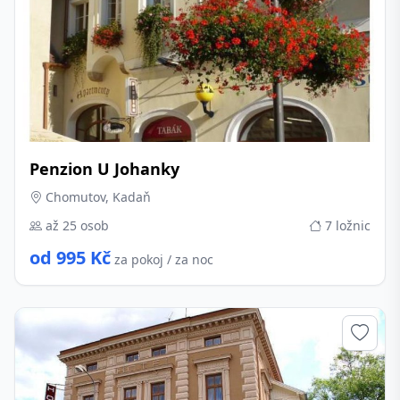
Penzion U Johanky
Chomutov, Kadaň
až 25 osob
7 ložnic
od 995 Kč
za pokoj / za noc