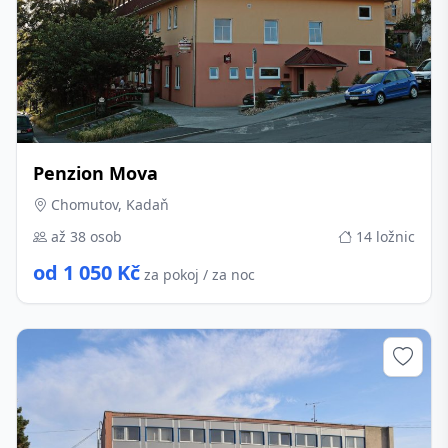
Penzion Mova
Chomutov, Kadaň
až 38 osob
14 ložnic
od 1 050 Kč
za pokoj / za noc