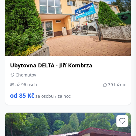
Ubytovna DELTA - Jiří Kombrza
Chomutov
až 96 osob
39 ložnic
od 85 Kč
za osobu / za noc