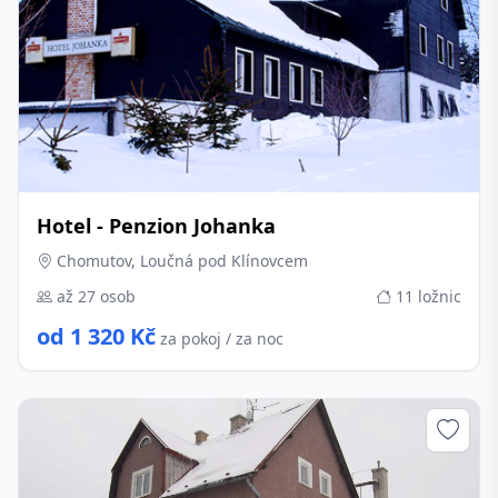
Hotel - Penzion Johanka
Chomutov, Loučná pod Klínovcem
až 27 osob
11 ložnic
od 1 320 Kč
za pokoj / za noc