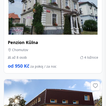
Penzion Kůlna
Chomutov
až 8 osob
4 ložnice
od 950 Kč
za pokoj / za noc