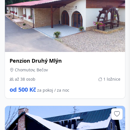
Penzion Druhý Mlýn
Chomutov, Bečov
až 38 osob
1 ložnice
od 500 Kč
za pokoj / za noc