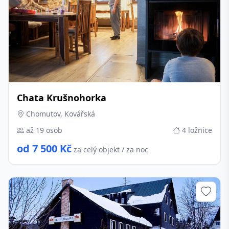
Chata Krušnohorka
Chomutov, Kovářská
až 19 osob
4 ložnice
od 7 500 Kč
za celý objekt / za noc