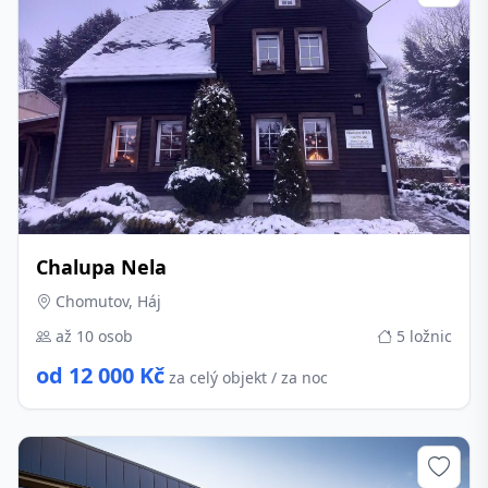
Chalupa Nela
Chomutov, Háj
až 10 osob
5 ložnic
od 12 000 Kč
za celý objekt / za noc