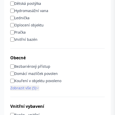
Dětská postýlka
Hydromasážní vana
Lednička
Oplocení objektu
Pračka
Vnitřní bazén
Obecné
Bezbariérový přístup
Domácí mazlíček povolen
Kouření v objektu povoleno
Zobrazit vše (5)
Vnitřní vybavení
Bazén - vnitřní