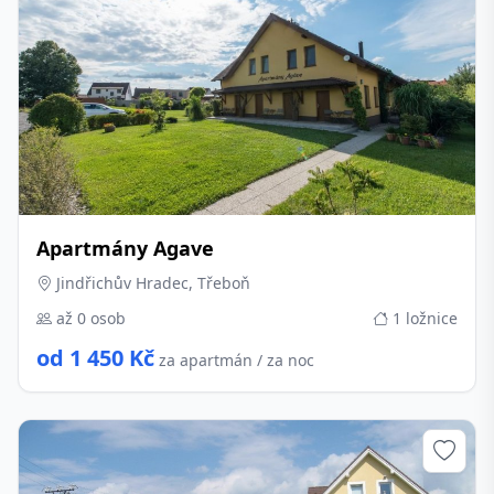
Apartmány Agave
Jindřichův Hradec, Třeboň
až 0 osob
1 ložnice
od 1 450 Kč
za apartmán / za noc