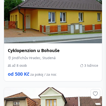
Cyklopenzion u Bohouše
Jindřichův Hradec, Studená
až 8 osob
3 ložnice
od 500 Kč
za pokoj / za noc