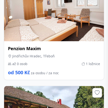
Penzion Maxim
Jindřichův Hradec, Třeboň
až 0 osob
1 ložnice
od 500 Kč
za osobu / za noc