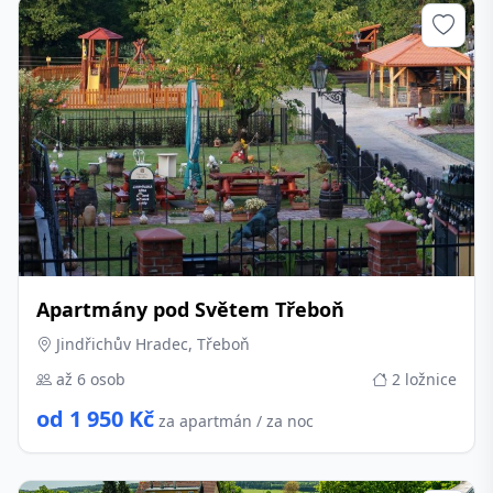
Apartmány pod Světem Třeboň
Jindřichův Hradec, Třeboň
až 6 osob
2 ložnice
od 1 950 Kč
za apartmán / za noc