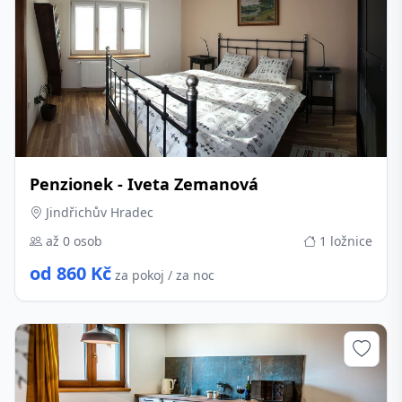
Penzionek - Iveta Zemanová
Jindřichův Hradec
až 0 osob
1 ložnice
od 860 Kč
za pokoj / za noc