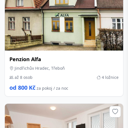
Penzion Alfa
Jindřichův Hradec, Třeboň
až 8 osob
4 ložnice
od 800 Kč
za pokoj / za noc