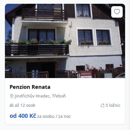
Penzion Renata
Jindřichův Hradec, Třeboň
až 12 osob
5 ložnic
od 400 Kč
za osobu / za noc