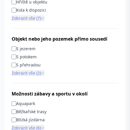
Hřiště u objektu
Kola k dispozici
Zobrazit vše (7)
Objekt nebo jeho pozemek přímo sousedí
S jezerem
S potokem
S přehradou
Zobrazit vše (2)
Možnosti zábavy a sportu v okolí
Aquapark
Běžkařské trasy
Blízká jízdárna
Zobrazit vše (6)