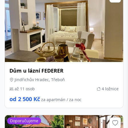
Dům u lázní FEDERER
Jindřichův Hradec, Třeboň
až 11 osob
4 ložnice
od 2 500 Kč
za apartmán / za noc
Doporučujeme