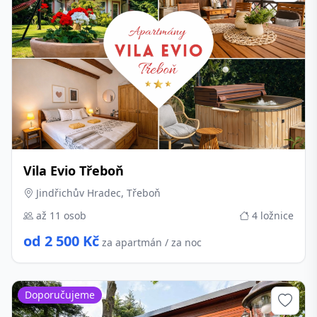
Vila Evio Třeboň
Jindřichův Hradec, Třeboň
až 11 osob
4 ložnice
od 2 500 Kč
za apartmán / za noc
Doporučujeme