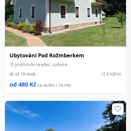
Ubytování Pod Rožmberkem
Jindřichův Hradec, Lužnice
až 18 osob
8 ložnic
od 480 Kč
za osobu / za noc