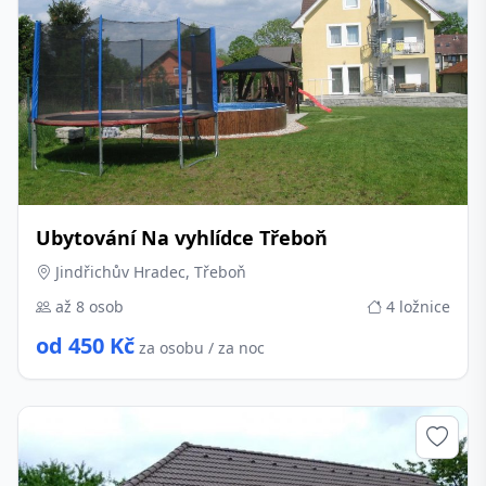
Ubytování Na vyhlídce Třeboň
Jindřichův Hradec, Třeboň
až 8 osob
4 ložnice
od 450 Kč
za osobu / za noc