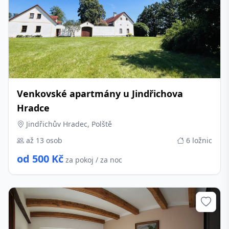
Venkovské apartmány u Jindřichova
Hradce
Jindřichův Hradec, Polště
až 13 osob
6 ložnic
od 500 Kč
za pokoj / za noc