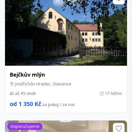
Bejčkův mlýn
Jindřichův Hradec, Slavonice
až 45 osob
17 ložnic
od 1 350 Kč
za pokoj / za noc
Doporučujeme