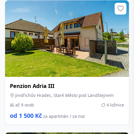
Penzion Adria III
Jindřichův Hradec, Staré Město pod Landštejnem
až 9 osob
4 ložnice
od 1 500 Kč
za apartmán / za noc