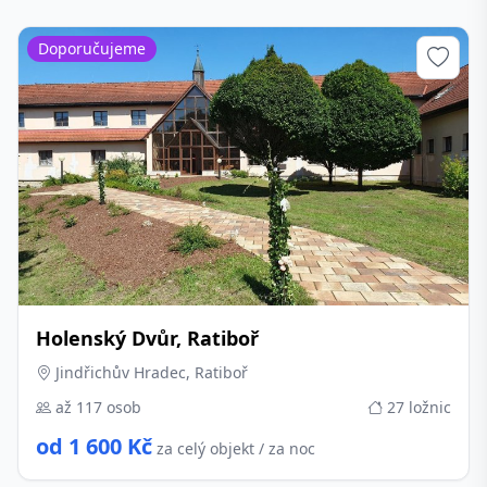
Doporučujeme
Holenský Dvůr, Ratiboř
Jindřichův Hradec, Ratiboř
až 117 osob
27 ložnic
od 1 600 Kč
za celý objekt / za noc