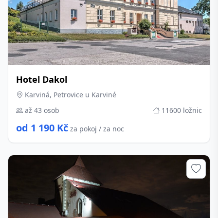
Hotel Dakol
Karviná, Petrovice u Karviné
až 43 osob
11600 ložnic
od 1 190 Kč
za pokoj / za noc