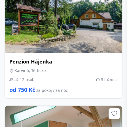
Penzion Hájenka
Karviná, Těrlicko
až 12 osob
3 ložnice
od 750 Kč
za pokoj / za noc