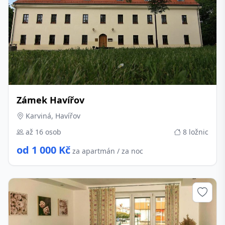
Zámek Havířov
Karviná, Havířov
až 16 osob
8 ložnic
od 1 000 Kč
za apartmán / za noc