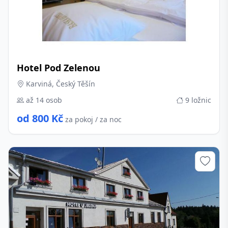
Hotel Pod Zelenou
Karviná, Český Těšín
až 14 osob
9 ložnic
od 800 Kč
za pokoj / za noc