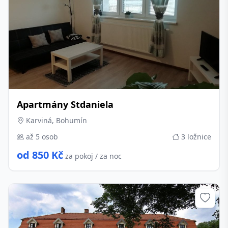
Apartmány Stdaniela
Karviná, Bohumín
až 5 osob
3 ložnice
od 850 Kč
za pokoj / za noc