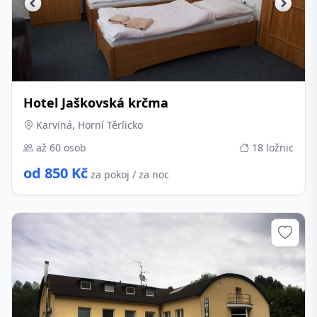
Hotel Jaškovská krčma
Karviná, Horní Těrlicko
až 60 osob
18 ložnic
od 850 Kč
za pokoj / za noc