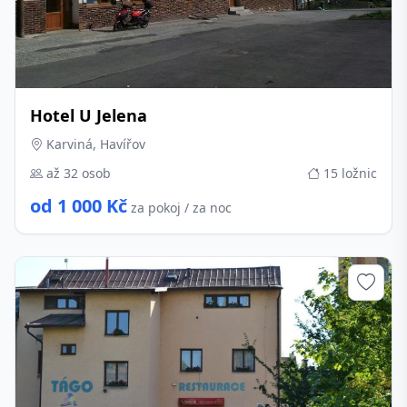
Hotel U Jelena
Karviná, Havířov
až 32 osob
15 ložnic
od 1 000 Kč
za pokoj / za noc