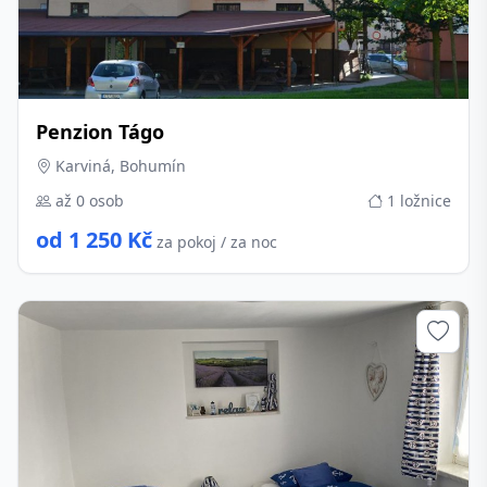
Penzion Tágo
Karviná, Bohumín
až 0 osob
1 ložnice
od 1 250 Kč
za pokoj / za noc