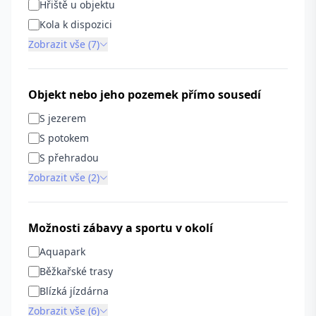
Hřiště u objektu
Kola k dispozici
Zobrazit vše (7)
Objekt nebo jeho pozemek přímo sousedí
S jezerem
S potokem
S přehradou
Zobrazit vše (2)
Možnosti zábavy a sportu v okolí
Aquapark
Běžkařské trasy
Blízká jízdárna
Zobrazit vše (6)