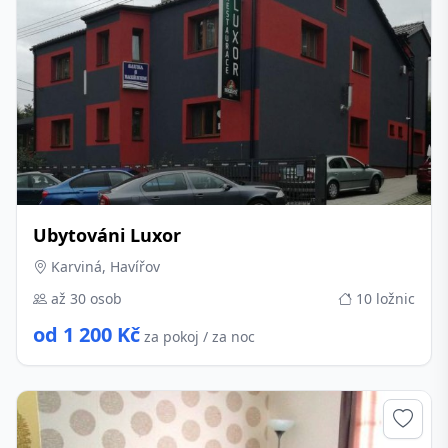
Ubytováni Luxor
Karviná, Havířov
až 30 osob
10 ložnic
od 1 200 Kč
za pokoj / za noc