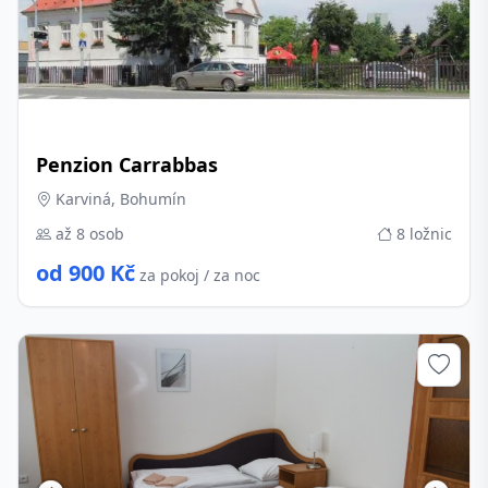
Penzion Carrabbas
Karviná, Bohumín
až 8 osob
8 ložnic
od 900 Kč
za pokoj / za noc