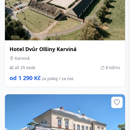
Hotel Dvůr Olšiny Karviná
Karviná
až 29 osob
8 ložnic
od 1 290 Kč
za pokoj / za noc