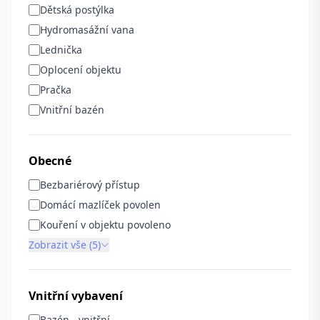
Dětská postýlka
Hydromasážní vana
Lednička
Oplocení objektu
Pračka
Vnitřní bazén
Obecné
Bezbariérový přístup
Domácí mazlíček povolen
Kouření v objektu povoleno
Zobrazit vše (5)
Vnitřní vybavení
Bazén - vnitřní