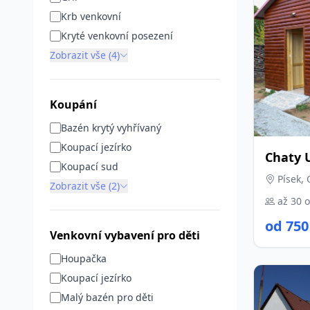
Krb venkovní
Kryté venkovní posezení
Zobrazit vše (4)
Koupání
Bazén krytý vyhřívaný
Koupací jezírko
Chaty 
Koupací sud
Písek, 
Zobrazit vše (2)
až 30 
od 750
Venkovní vybavení pro děti
Houpačka
Koupací jezírko
Malý bazén pro děti