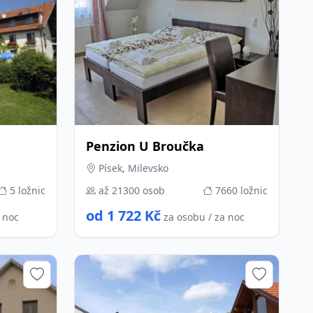
Penzion U Broučka
Písek, Milevsko
5 ložnic
až 21300 osob
7660 ložnic
od 1 722 Kč
a noc
za osobu / za noc