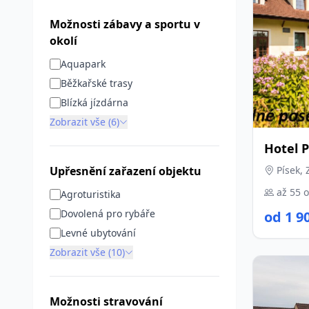
Možnosti zábavy a sportu v
okolí
Aquapark
Běžkařské trasy
Blízká jízdárna
Zobrazit vše (6)
Hotel P
Upřesnění zařazení objektu
Písek, 
až 55 
Agroturistika
Dovolená pro rybáře
od 1 9
Levné ubytování
Zobrazit vše (10)
Možnosti stravování