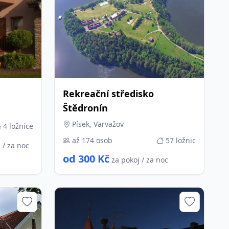
Rekreační středisko
Štědronín
Písek, Varvažov
4 ložnice
až 174 osob
57 ložnic
 / za noc
od 300 Kč
za pokoj / za noc