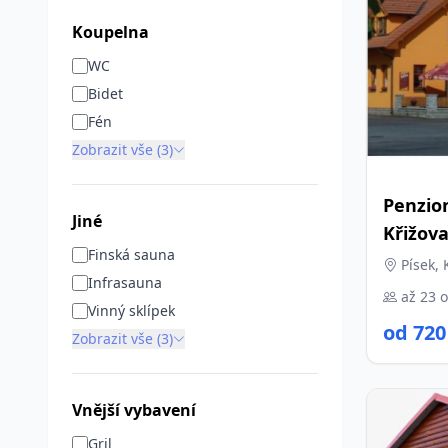
Koupelna
WC
Bidet
Fén
Zobrazit vše (3)
Penzio
Jiné
Křižov
Finská sauna
Písek, 
Infrasauna
až 23 
Vinný sklípek
od 720
Zobrazit vše (3)
Vnější vybavení
Gril