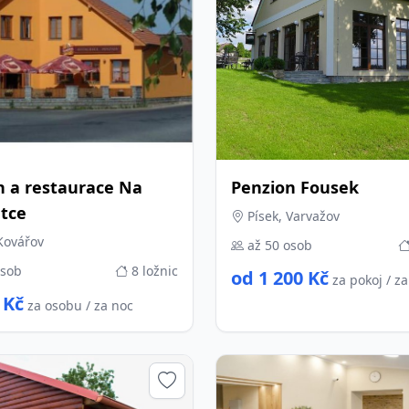
n a restaurace Na
Penzion Fousek
atce
Písek, Varvažov
Kovářov
až 50 osob
osob
8 ložnic
od 1 200 Kč
za pokoj / z
 Kč
za osobu / za noc