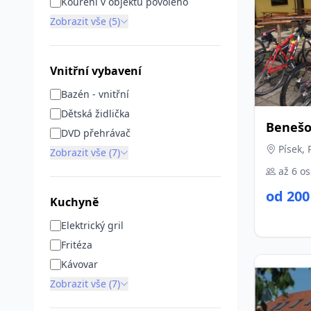
Kouření v objektu povoleno
Zobrazit vše (5)
Vnitřní vybavení
Bazén - vnitřní
Dětská židlička
Benešo
DVD přehrávač
Písek, 
Zobrazit vše (7)
až 6 o
od 200
Kuchyně
Elektrický gril
Fritéza
Kávovar
Zobrazit vše (7)