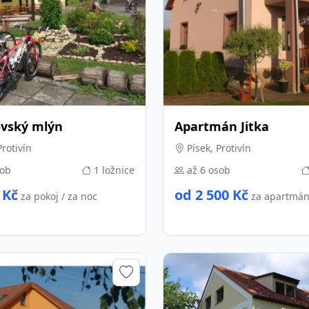
vský mlýn
Apartmán Jitka
Protivín
Písek, Protivín
sob
1 ložnice
až 6 osob
 Kč
od 2 500 Kč
za pokoj / za noc
za apartmán