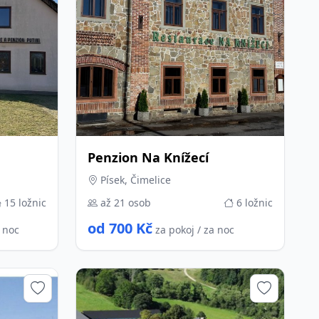
Penzion Na Knížecí
Písek, Čimelice
15 ložnic
až 21 osob
6 ložnic
od 700 Kč
a noc
za pokoj / za noc