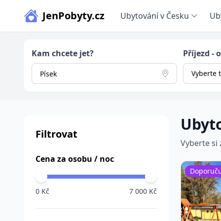
JenPobyty.cz
Ubytování v Česku
Ub
Kam chcete jet?
Příjezd - 
Vyberte 
Ubyto
Filtrovat
Vyberte si
Cena za osobu / noc
Doporuč
0 Kč
7 000 Kč