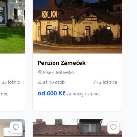
Penzion Zámeček
Písek, Milevsko
33 ložnic
až 10 osob
2 ložnice
od 600 Kč
a noc
za pokoj / za noc