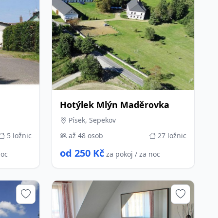
Hotýlek Mlýn Maděrovka
Písek, Sepekov
5 ložnic
až 48 osob
27 ložnic
od 250 Kč
noc
za pokoj / za noc