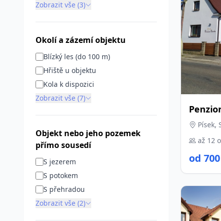
Zobrazit vše (3)
Okolí a zázemí objektu
Blízký les (do 100 m)
Hřiště u objektu
Kola k dispozici
Zobrazit vše (7)
Penzio
Písek, 
Objekt nebo jeho pozemek
až 12 
přímo sousedí
od 700
S jezerem
S potokem
S přehradou
Zobrazit vše (2)