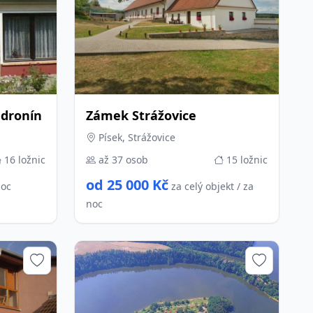
ědronín
Zámek Strážovice
Písek, Strážovice
16 ložnic
až 37 osob
15 ložnic
od 25 000 Kč
noc
za celý objekt / za
noc