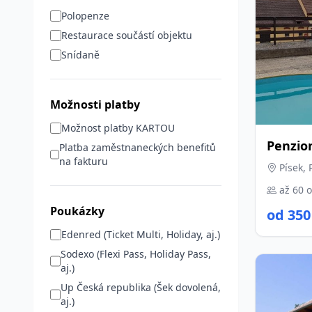
Polopenze
Restaurace součástí objektu
Snídaně
Možnosti platby
Možnost platby KARTOU
Penzio
Platba zaměstnaneckých benefitů
na fakturu
Písek, 
až 60 
Poukázky
od 350
Edenred (Ticket Multi, Holiday, aj.)
Sodexo (Flexi Pass, Holiday Pass,
aj.)
Up Česká republika (Šek dovolená,
aj.)