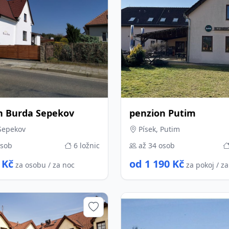
n Burda Sepekov
penzion Putim
Sepekov
Písek, Putim
osob
6 ložnic
až 34 osob
 Kč
od 1 190 Kč
za osobu / za noc
za pokoj / z