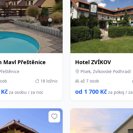
n Mavl Přeštěnice
Hotel ZVÍKOV
Přeštěnice
Písek, Zvíkovské Podhradí
osob
18 ložnic
až 7 osob
 Kč
od 1 700 Kč
za osobu / za noc
za pokoj / z