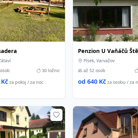
sadera
Penzion U Vaňáčů Št
Zátaví
Písek, Varvažov
 osob
30 ložnic
až 52 osob
 Kč
od 640 Kč
za pokoj / za noc
za osobu / za 