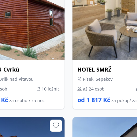
U Cvrků
HOTEL SMRŽ
Orlík nad Vltavou
Písek, Sepekov
osob
10 ložnic
až 24 osob
 Kč
od 1 817 Kč
za osobu / za noc
za pokoj / z