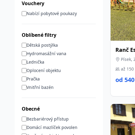
Vouchery
Nabízí pobytové poukazy
Oblíbené filtry
Dětská postýlka
Ranč E
Hydromasážní vana
Písek, 
Lednička
až 150
Oplocení objektu
od 540
Pračka
Vnitřní bazén
Obecné
Bezbariérový přístup
Domácí mazlíček povolen