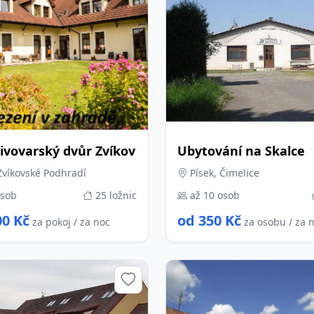
ivovarský dvůr Zvíkov
Ubytování na Skalce
Zvíkovské Podhradí
Písek, Čimelice
osob
25 ložnic
až 10 osob
00 Kč
od 350 Kč
za pokoj / za noc
za osobu / za 