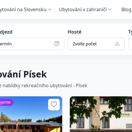
ytování na Slovensku
Ubytování v zahraničí
Blog
odjezd
Hosté
T
termín
Zvolte počet
vání Písek
 z nabídky rekreačního ubytování - Písek
ujeme