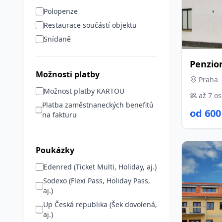
Polopenze
Restaurace součástí objektu
Snídaně
Penzio
Možnosti platby
Praha
Možnost platby KARTOU
až 7 o
Platba zaměstnaneckých benefitů
od 600
na fakturu
Poukázky
Edenred (Ticket Multi, Holiday, aj.)
Sodexo (Flexi Pass, Holiday Pass,
aj.)
Up Česká republika (Šek dovolená,
aj.)