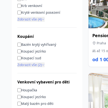
Krb venkovní
Kryté venkovní posezení
Zobrazit vše (4)
Pensio
Koupání
Praha
Bazén krytý vyhřívaný
až 15 
Koupací jezírko
Koupací sud
od 1 0
Zobrazit vše (2)
Venkovní vybavení pro děti
Houpačka
Koupací jezírko
Malý bazén pro děti