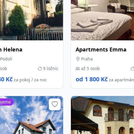
n Helena
Apartments Emma
Podolí
Praha
osob
9 ložnic
až 5 osob
40 Kč
od 1 800 Kč
za pokoj / za noc
za apartmán
ujeme