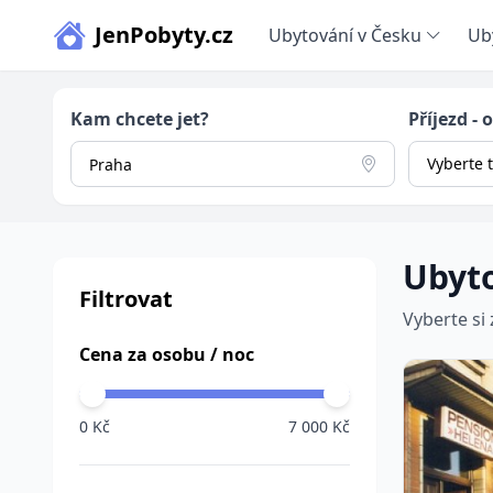
JenPobyty.cz
Ubytování v Česku
Ub
Kam chcete jet?
Příjezd - 
Vyberte 
Ubyt
Filtrovat
Vyberte si
Cena za osobu / noc
0 Kč
7 000 Kč