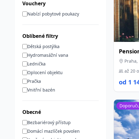
Vouchery
Nabízí pobytové poukazy
Oblíbené filtry
Dětská postýlka
Pensio
Hydromasážní vana
Praha, 
Lednička
až 20 
Oplocení objektu
od 1 1
Pračka
Vnitřní bazén
Doporuč
Obecné
Bezbariérový přístup
Domácí mazlíček povolen