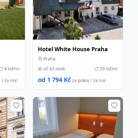
Hotel White House Praha
Praha
8 ložnic
až 62 osob
29 ložnic
od 1 794 Kč
 / za noc
za pokoj / za noc