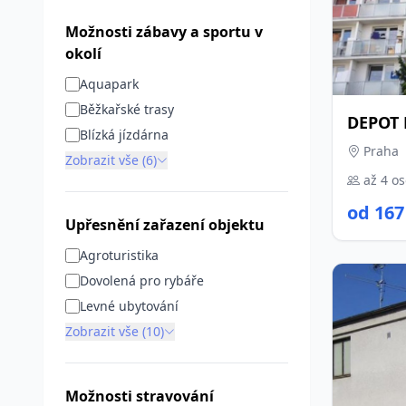
Možnosti zábavy a sportu v
okolí
Aquapark
Běžkařské trasy
DEPOT P
Blízká jízdárna
Praha
Zobrazit vše (6)
až 4 o
od 167
Upřesnění zařazení objektu
Agroturistika
Dovolená pro rybáře
Levné ubytování
Zobrazit vše (10)
Možnosti stravování