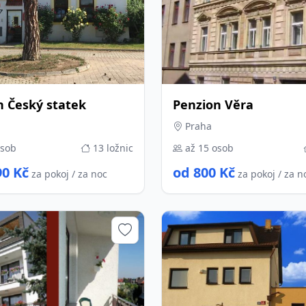
n Český statek
Penzion Věra
Praha
osob
13 ložnic
až 15 osob
90 Kč
od 800 Kč
za pokoj / za noc
za pokoj / za n