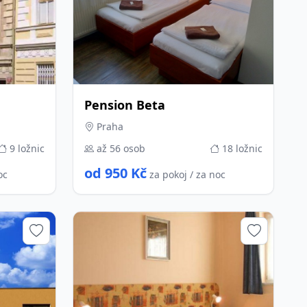
Pension Beta
Praha
9 ložnic
až 56 osob
18 ložnic
od 950 Kč
oc
za pokoj / za noc