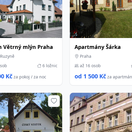
n Větrný mlýn Praha
Apartmány Šárka
 Ruzyně
Praha
osob
6 ložnic
až 16 osob
00 Kč
od 1 500 Kč
za pokoj / za noc
za apartmán