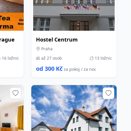
Prague
Hostel Centrum
Praha
16 ložnic
až 27 osob
13 ložnic
od 300 Kč
za pokoj / za noc