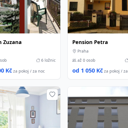
n Zuzana
Pension Petra
Praha
osob
6 ložnic
až 0 osob
00 Kč
od 1 050 Kč
za pokoj / za noc
za pokoj / z