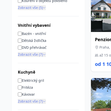
Kouření v objektu povoleno
Zobrazit vše (5)
Vnitřní vybavení
Bazén - vnitřní
Penzio
Dětská židlička
Praha,
DVD přehrávač
Zobrazit vše (7)
až 15 
od 1 1
Kuchyně
Elektrický gril
Fritéza
Kávovar
Zobrazit vše (7)