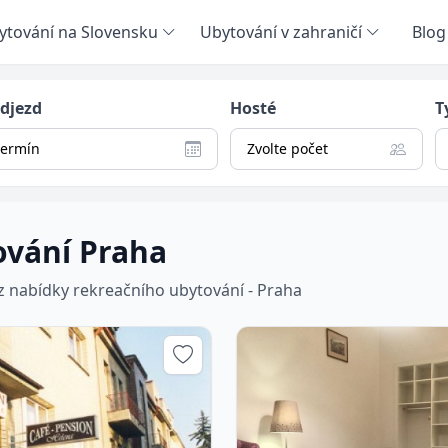
ytování na Slovensku
Ubytování v zahraničí
Blog
odjezd
Hosté
T
termín
Zvolte počet
ování Praha
 z nabídky rekreačního ubytování - Praha