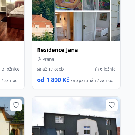
Residence Jana
Praha
3 ložnice
až 17 osob
6 ložnic
od 1 800 Kč
 / za noc
za apartmán / za noc