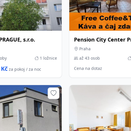
RAGUE, s.r.o.
Pension City Center 
Praha
soby
1 ložnice
až 43 osob
 Kč
Cena na dotaz
za pokoj / za noc