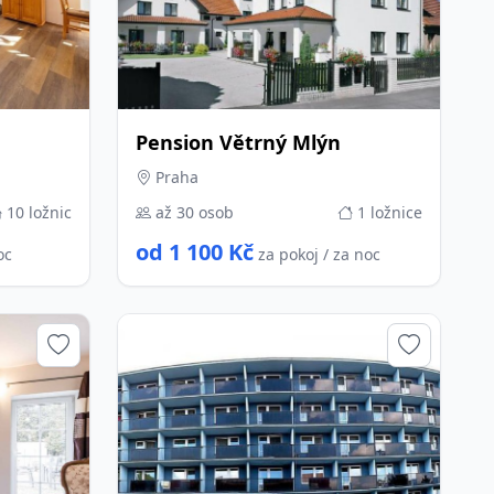
Pension Větrný Mlýn
Praha
10 ložnic
až 30 osob
1 ložnice
od 1 100 Kč
oc
za pokoj / za noc