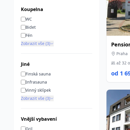
Koupelna
WC
Bidet
Fén
Zobrazit vše (3)
Pensio
Praha
až 32 
Jiné
od 1 6
Finská sauna
Infrasauna
Vinný sklípek
Zobrazit vše (3)
Vnější vybavení
Gril