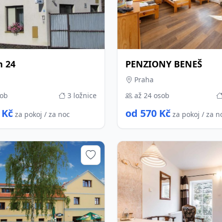
n 24
PENZIONY BENEŠ
Praha
sob
3 ložnice
až 24 osob
 Kč
od 570 Kč
za pokoj / za noc
za pokoj / za n