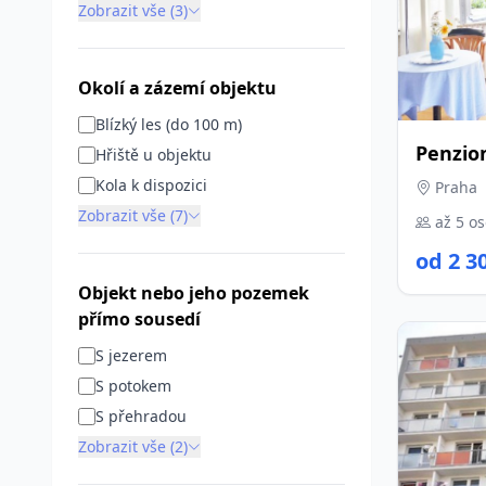
Zobrazit vše (3)
Okolí a zázemí objektu
Blízký les (do 100 m)
Penzio
Hřiště u objektu
Kola k dispozici
Praha
Zobrazit vše (7)
až 5 o
od 2 3
Objekt nebo jeho pozemek
přímo sousedí
S jezerem
S potokem
S přehradou
Zobrazit vše (2)