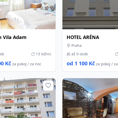
n Vila Adam
HOTEL ARÉNA
Praha
sob
13 ložnic
až 0 osob
00 Kč
od 1 100 Kč
za pokoj / za noc
za pokoj / z