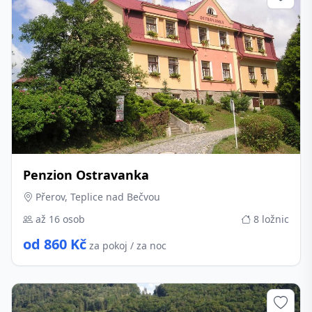
Penzion Ostravanka
Přerov, Teplice nad Bečvou
až 16 osob
8 ložnic
od 860 Kč
za pokoj / za noc