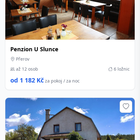
Penzion U Slunce
Přerov
až 12 osob
6 ložnic
od 1 182 Kč
za pokoj / za noc