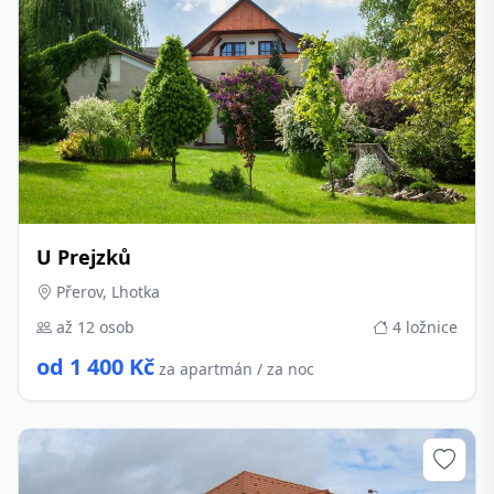
U Prejzků
Přerov, Lhotka
až 12 osob
4 ložnice
od 1 400 Kč
za apartmán / za noc