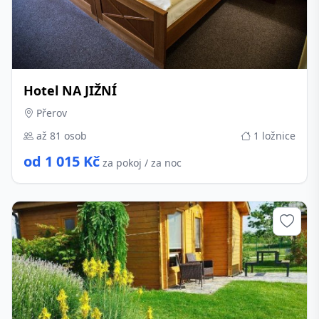
Hotel NA JIŽNÍ
Přerov
až 81 osob
1 ložnice
od 1 015 Kč
za pokoj / za noc