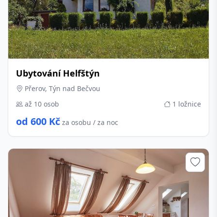
Ubytování Helfštýn
Přerov, Týn nad Bečvou
až 10 osob
1 ložnice
od 600 Kč
za osobu / za noc