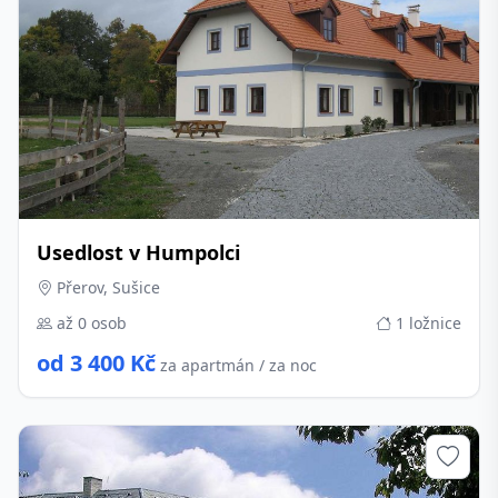
Usedlost v Humpolci
Přerov, Sušice
až 0 osob
1 ložnice
od 3 400 Kč
za apartmán / za noc