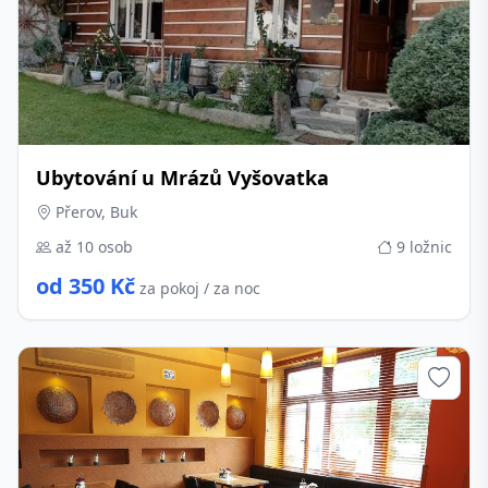
Ubytování u Mrázů Vyšovatka
Přerov, Buk
až 10 osob
9 ložnic
od 350 Kč
za pokoj / za noc