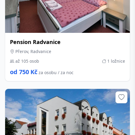
Pension Radvanice
Přerov, Radvanice
až 105 osob
1 ložnice
od 750 Kč
za osobu / za noc