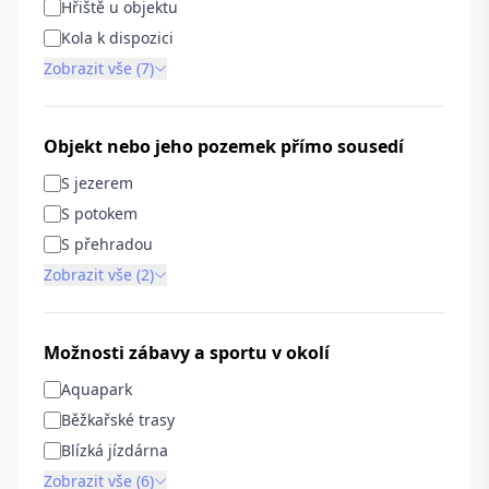
Hřiště u objektu
Kola k dispozici
Zobrazit vše (7)
Objekt nebo jeho pozemek přímo sousedí
S jezerem
S potokem
S přehradou
Zobrazit vše (2)
Možnosti zábavy a sportu v okolí
Aquapark
Běžkařské trasy
Blízká jízdárna
Zobrazit vše (6)