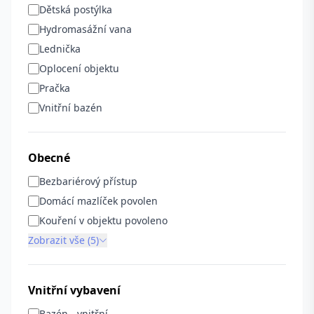
Dětská postýlka
Hydromasážní vana
Lednička
Oplocení objektu
Pračka
Vnitřní bazén
Obecné
Bezbariérový přístup
Domácí mazlíček povolen
Kouření v objektu povoleno
Zobrazit vše (5)
Vnitřní vybavení
Bazén - vnitřní