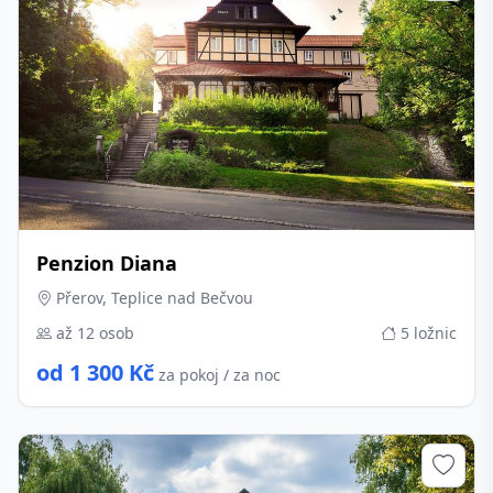
Penzion Diana
Přerov, Teplice nad Bečvou
až 12 osob
5 ložnic
od 1 300 Kč
za pokoj / za noc