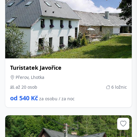
Turistatek Javořice
Přerov, Lhotka
až 20 osob
6 ložnic
od 540 Kč
za osobu / za noc