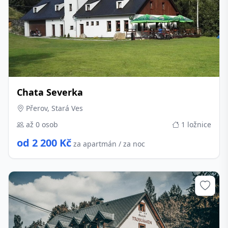
Chata Severka
Přerov, Stará Ves
až 0 osob
1 ložnice
od 2 200 Kč
za apartmán / za noc