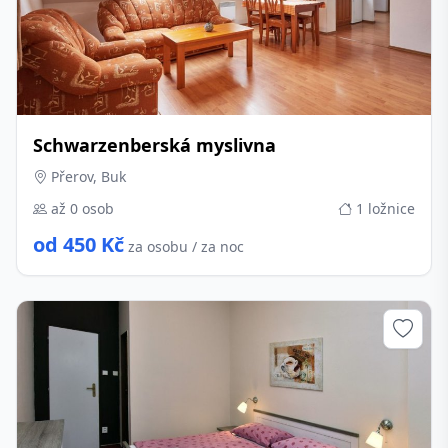
Schwarzenberská myslivna
Přerov, Buk
až 0 osob
1 ložnice
od 450 Kč
za osobu / za noc