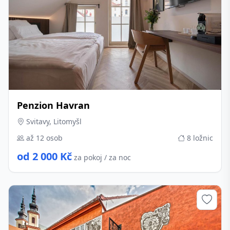
Penzion Havran
Svitavy, Litomyšl
až 12 osob
8 ložnic
od 2 000 Kč
za pokoj / za noc