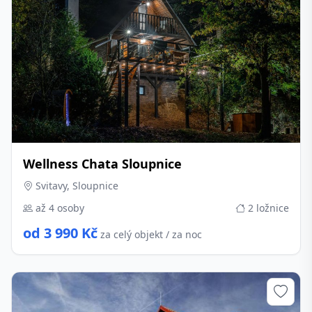
Wellness Chata Sloupnice
Svitavy, Sloupnice
až 4 osoby
2 ložnice
od 3 990 Kč
za celý objekt / za noc