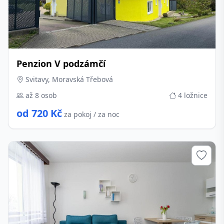
Penzion V podzámčí
Svitavy, Moravská Třebová
až 8 osob
4 ložnice
od 720 Kč
za pokoj / za noc