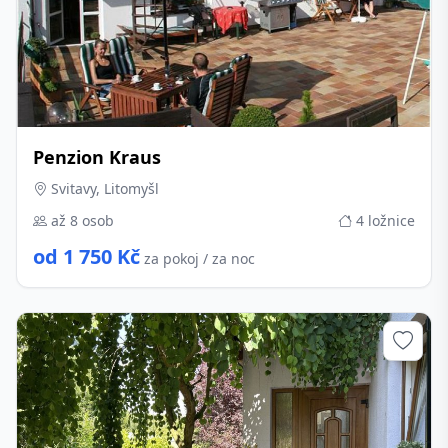
Penzion Kraus
Svitavy, Litomyšl
až 8 osob
4 ložnice
od 1 750 Kč
za pokoj / za noc