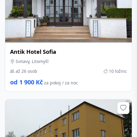
Antik Hotel Sofia
Svitavy, Litomyšl
až 26 osob
10 ložnic
od 1 900 Kč
za pokoj / za noc