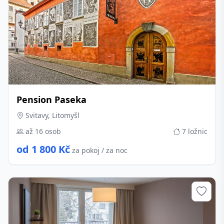
Pension Paseka
Svitavy, Litomyšl
až 16 osob
7 ložnic
od 1 800 Kč
za pokoj / za noc