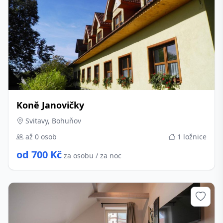
Koně Janovičky
Svitavy, Bohuňov
až 0 osob
1 ložnice
od 700 Kč
za osobu / za noc