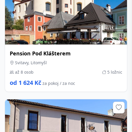
Pension Pod Klášterem
Svitavy, Litomyšl
až 8 osob
5 ložnic
od 1 624 Kč
za pokoj / za noc