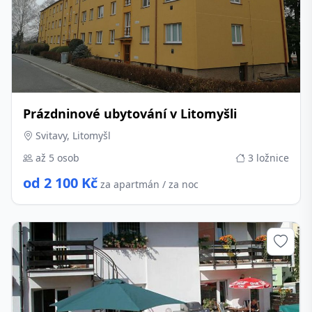
Prázdninové ubytování v Litomyšli
Svitavy, Litomyšl
až 5 osob
3 ložnice
od 2 100 Kč
za apartmán / za noc