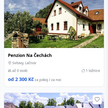
Penzion Na Čechách
Svitavy, Lačnov
až 0 osob
1 ložnice
od 2 300 Kč
za pokoj / za noc