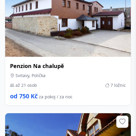
Penzion Na chalupě
Svitavy, Polička
až 21 osob
7 ložnic
od 750 Kč
za pokoj / za noc