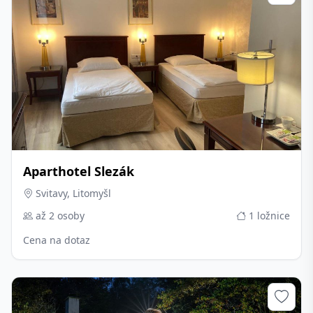
Aparthotel Slezák
Svitavy, Litomyšl
až 2 osoby
1 ložnice
Cena na dotaz