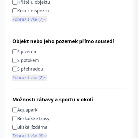
Hřiště u objektu
Kola k dispozici
Zobrazit vše (7)
Objekt nebo jeho pozemek přímo sousedí
S jezerem
S potokem
S přehradou
Zobrazit vše (2)
Možnosti zábavy a sportu v okolí
Aquapark
Běžkařské trasy
Blízká jízdárna
Zobrazit vše (6)