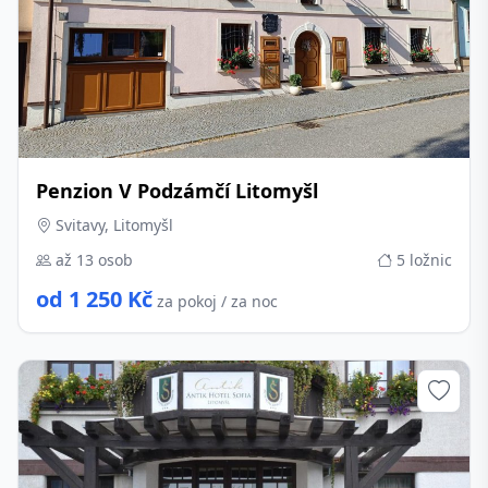
Penzion V Podzámčí Litomyšl
Svitavy, Litomyšl
až 13 osob
5 ložnic
od 1 250 Kč
za pokoj / za noc